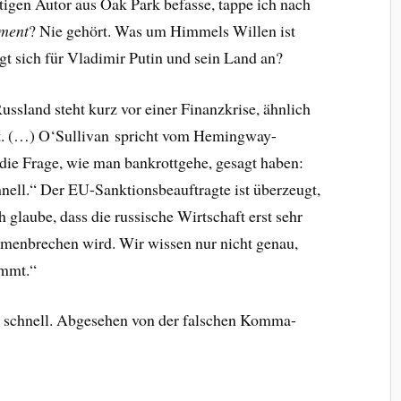
tigen Autor aus Oak Park befasse, tappe ich nach
ment
? Nie gehört. Was um Himmels Willen ist
t sich für Vladimir Putin und sein Land an?
Russland steht kurz vor einer Finanzkrise, ähnlich
at. (…) O‘Sullivan spricht vom Hemingway-
ie Frage, wie man bankrottgehe, gesagt haben:
hnell.“ Der EU-Sanktionsbeauftragte ist überzeugt,
h glaube, dass die russische Wirtschaft erst sehr
menbrechen wird. Wir wissen nur nicht genau,
mmt.“
r schnell. Abgesehen von der falschen Komma-