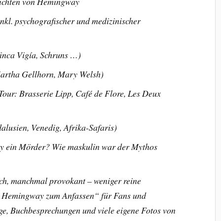
ichten von Hemingway
nkl. psychografischer und medizinischer
nca Vigía, Schruns …)
Martha Gellhorn, Mary Welsh)
-Tour: Brasserie Lipp, Café de Flore, Les Deux
alusien, Venedig, Afrika-Safaris)
y ein Mörder? Wie maskulin war der Mythos
isch, manchmal provokant – weniger reine
r „Hemingway zum Anfassen“ für Fans und
äge, Buchbesprechungen und viele eigene Fotos von