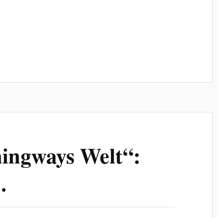
ingways Welt“:
…