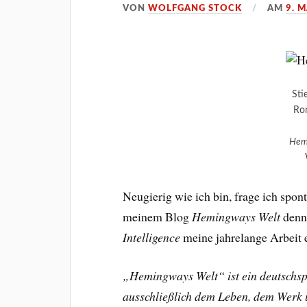
VON
WOLFGANG STOCK
AM
9. 
Sti
Ron
Hem
Neugierig wie ich bin, frage ich spo
meinem Blog
Hemingways Welt
denn 
Intelligence
meine jahrelange Arbeit 
„Hemingways Welt“ ist ein deutschspr
ausschließlich dem Leben, dem Werk