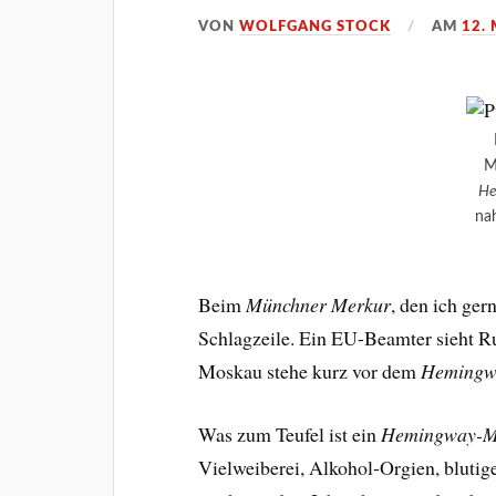
VON
WOLFGANG STOCK
AM
12.
M
He
na
Beim
Münchner Merkur
, den ich ger
Schlagzeile. Ein EU-Beamter sieht 
Moskau stehe kurz vor dem
Hemingw
Was zum Teufel ist ein
Hemingway-M
Vielweiberei, Alkohol-Orgien, blutig