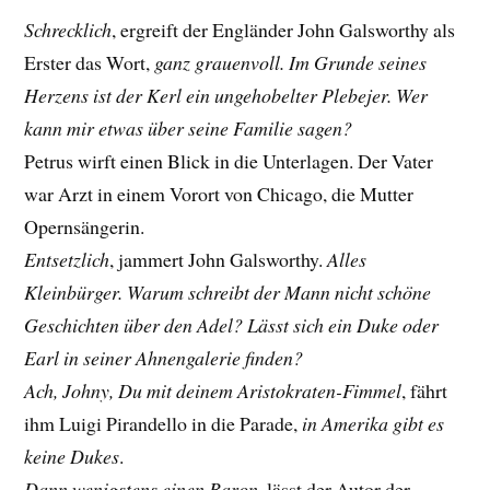
Schrecklich
, ergreift der Engländer John Galsworthy als
Erster das Wort,
ganz grauenvoll. Im Grunde seines
Herzens ist der Kerl ein ungehobelter Plebejer. Wer
kann mir etwas über seine Familie sagen?
Petrus wirft einen Blick in die Unterlagen. Der Vater
war Arzt in einem Vorort von Chicago, die Mutter
Opernsängerin.
Entsetzlich
, jammert John Galsworthy.
Alles
Kleinbürger. Warum schreibt der Mann nicht schöne
Geschichten über den Adel? Lässt sich ein Duke oder
Earl in seiner Ahnengalerie finden?
Ach, Johny, Du mit deinem Aristokraten-Fimmel
, fährt
ihm Luigi Pirandello in die Parade,
in Amerika gibt es
keine Dukes
.
Dann wenigstens einen Baron
, lässt der Autor der