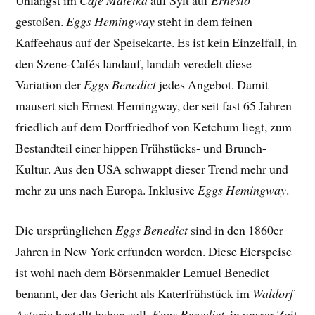
Unlängst im
Café Mateika
auf Sylt auf
Ernesto
gestoßen.
Eggs Hemingway
steht in dem feinen
Kaffeehaus auf der Speisekarte. Es ist kein Einzelfall, in
den Szene-Cafés landauf, landab veredelt diese
Variation der
Eggs Benedict
jedes Angebot. Damit
mausert sich Ernest Hemingway, der seit fast 65 Jahren
friedlich auf dem Dorffriedhof von Ketchum liegt, zum
Bestandteil einer hippen Frühstücks- und Brunch-
Kultur. Aus den USA schwappt dieser Trend mehr und
mehr zu uns nach Europa. Inklusive
Eggs Hemingway
.
Die ursprünglichen
Eggs Benedict
sind in den 1860er
Jahren in New York erfunden worden. Diese Eierspeise
ist wohl nach dem Börsenmakler Lemuel Benedict
benannt, der das Gericht als Katerfrühstück im
Waldorf
Astoria
bestellt haben soll.
Eggs Benedict
, in unsrer Zeit