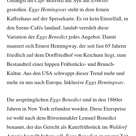
Unlängst im
Café Mateika
auf Sylt auf
Ernesto
gestoßen.
Eggs Hemingway
steht in dem feinen
Kaffeehaus auf der Speisekarte. Es ist kein Einzelfall, in
den Szene-Cafés landauf, landab veredelt diese
Variation der
Eggs Benedict
jedes Angebot. Damit
mausert sich Ernest Hemingway, der seit fast 65 Jahren
friedlich auf dem Dorffriedhof von Ketchum liegt, zum
Bestandteil einer hippen Frühstücks- und Brunch-
Kultur. Aus den USA schwappt dieser Trend mehr und
mehr zu uns nach Europa. Inklusive
Eggs Hemingway
.
Die ursprünglichen
Eggs Benedict
sind in den 1860er
Jahren in New York erfunden worden. Diese Eierspeise
ist wohl nach dem Börsenmakler Lemuel Benedict
benannt, der das Gericht als Katerfrühstück im
Waldorf
Astoria
bestellt haben soll.
Eggs Benedict
, in unsrer Zeit