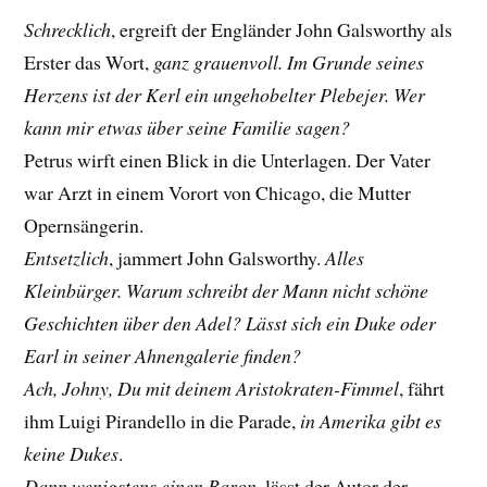
Schrecklich
, ergreift der Engländer John Galsworthy als
Erster das Wort,
ganz grauenvoll. Im Grunde seines
Herzens ist der Kerl ein ungehobelter Plebejer. Wer
kann mir etwas über seine Familie sagen?
Petrus wirft einen Blick in die Unterlagen. Der Vater
war Arzt in einem Vorort von Chicago, die Mutter
Opernsängerin.
Entsetzlich
, jammert John Galsworthy.
Alles
Kleinbürger. Warum schreibt der Mann nicht schöne
Geschichten über den Adel? Lässt sich ein Duke oder
Earl in seiner Ahnengalerie finden?
Ach, Johny, Du mit deinem Aristokraten-Fimmel
, fährt
ihm Luigi Pirandello in die Parade,
in Amerika gibt es
keine Dukes
.
Dann wenigstens einen Baron
, lässt der Autor der