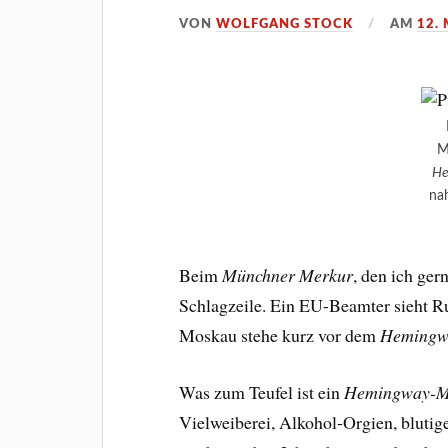
VON
WOLFGANG STOCK
AM
12.
M
He
na
Beim
Münchner Merkur
, den ich ger
Schlagzeile. Ein EU-Beamter sieht 
Moskau stehe kurz vor dem
Hemingw
Was zum Teufel ist ein
Hemingway-M
Vielweiberei, Alkohol-Orgien, blutig