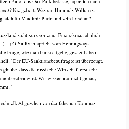
tigen Autor aus Oak Park befasse, tappe ich nach
ment
? Nie gehört. Was um Himmels Willen ist
t sich für Vladimir Putin und sein Land an?
Russland steht kurz vor einer Finanzkrise, ähnlich
at. (…) O‘Sullivan spricht vom Hemingway-
ie Frage, wie man bankrottgehe, gesagt haben:
hnell.“ Der EU-Sanktionsbeauftragte ist überzeugt,
h glaube, dass die russische Wirtschaft erst sehr
menbrechen wird. Wir wissen nur nicht genau,
mmt.“
r schnell. Abgesehen von der falschen Komma-