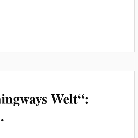
ingways Welt“:
…