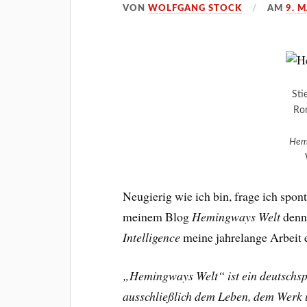
VON
WOLFGANG STOCK
AM
9. 
Sti
Ron
Hem
Neugierig wie ich bin, frage ich spo
meinem Blog
Hemingways Welt
denn 
Intelligence
meine jahrelange Arbeit 
„Hemingways Welt“ ist ein deutschspr
ausschließlich dem Leben, dem Werk