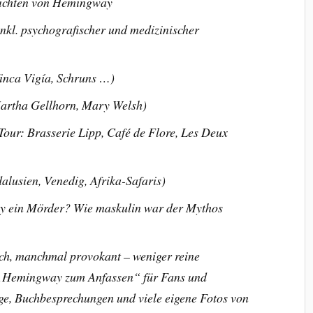
ichten von Hemingway
nkl. psychografischer und medizinischer
nca Vigía, Schruns …)
Martha Gellhorn, Mary Welsh)
-Tour: Brasserie Lipp, Café de Flore, Les Deux
alusien, Venedig, Afrika-Safaris)
y ein Mörder? Wie maskulin war der Mythos
isch, manchmal provokant – weniger reine
r „Hemingway zum Anfassen“ für Fans und
äge, Buchbesprechungen und viele eigene Fotos von