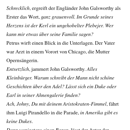
Schrecklich
, ergreift der Engländer John Galsworthy als
Erster das Wort,
ganz grauenvoll. Im Grunde seines
Herzens ist der Kerl ein ungehobelter Plebejer. Wer
kann mir etwas über seine Familie sagen?
Petrus wirft einen Blick in die Unterlagen. Der Vater
war Arzt in einem Vorort von Chicago, die Mutter
Opernsängerin.
Entsetzlich
, jammert John Galsworthy.
Alles
Kleinbürger. Warum schreibt der Mann nicht schöne
Geschichten über den Adel? Lässt sich ein Duke oder
Earl in seiner Ahnengalerie finden?
Ach, Johny, Du mit deinem Aristokraten-Fimmel
, fährt
ihm Luigi Pirandello in die Parade,
in Amerika gibt es
keine Dukes
.
Dann wenigstens einen Baron
, lässt der Autor der