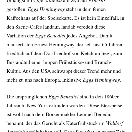
Unlängst im
Café Mateika
auf Sylt auf
Ernesto
gestoßen.
Eggs Hemingway
steht in dem feinen
Kaffeehaus auf der Speisekarte. Es ist kein Einzelfall, in
den Szene-Cafés landauf, landab veredelt diese
Variation der
Eggs Benedict
jedes Angebot. Damit
mausert sich Ernest Hemingway, der seit fast 65 Jahren
friedlich auf dem Dorffriedhof von Ketchum liegt, zum
Bestandteil einer hippen Frühstücks- und Brunch-
Kultur. Aus den USA schwappt dieser Trend mehr und
mehr zu uns nach Europa. Inklusive
Eggs Hemingway
.
Die ursprünglichen
Eggs Benedict
sind in den 1860er
Jahren in New York erfunden worden. Diese Eierspeise
ist wohl nach dem Börsenmakler Lemuel Benedict
benannt, der das Gericht als Katerfrühstück im
Waldorf
Astoria
bestellt haben soll.
Eggs Benedict
, in unsrer Zeit