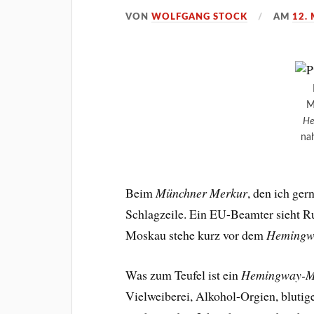
VON
WOLFGANG STOCK
AM
12.
M
He
na
Beim
Münchner Merkur
, den ich ger
Schlagzeile. Ein EU-Beamter sieht 
Moskau stehe kurz vor dem
Hemingw
Was zum Teufel ist ein
Hemingway-M
Vielweiberei, Alkohol-Orgien, blutig