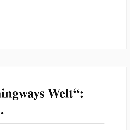
ingways Welt“:
…