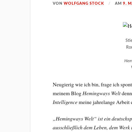
VON
WOLFGANG STOCK
AM
9. 
Sti
Ron
Hem
Neugierig wie ich bin, frage ich spo
meinem Blog
Hemingways Welt
denn 
Intelligence
meine jahrelange Arbeit 
„Hemingways Welt“ ist ein deutschspr
ausschließlich dem Leben, dem Werk