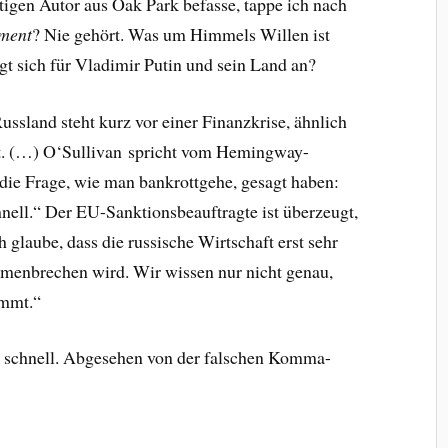
tigen Autor aus Oak Park befasse, tappe ich nach
ment
? Nie gehört. Was um Himmels Willen ist
t sich für Vladimir Putin und sein Land an?
Russland steht kurz vor einer Finanzkrise, ähnlich
at. (…) O‘Sullivan spricht vom Hemingway-
ie Frage, wie man bankrottgehe, gesagt haben:
hnell.“ Der EU-Sanktionsbeauftragte ist überzeugt,
h glaube, dass die russische Wirtschaft erst sehr
menbrechen wird. Wir wissen nur nicht genau,
mmt.“
r schnell. Abgesehen von der falschen Komma-