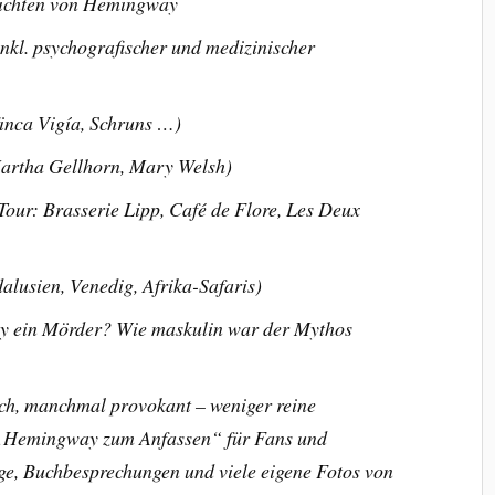
ichten von Hemingway
nkl. psychografischer und medizinischer
nca Vigía, Schruns …)
Martha Gellhorn, Mary Welsh)
-Tour: Brasserie Lipp, Café de Flore, Les Deux
alusien, Venedig, Afrika-Safaris)
y ein Mörder? Wie maskulin war der Mythos
isch, manchmal provokant – weniger reine
r „Hemingway zum Anfassen“ für Fans und
äge, Buchbesprechungen und viele eigene Fotos von