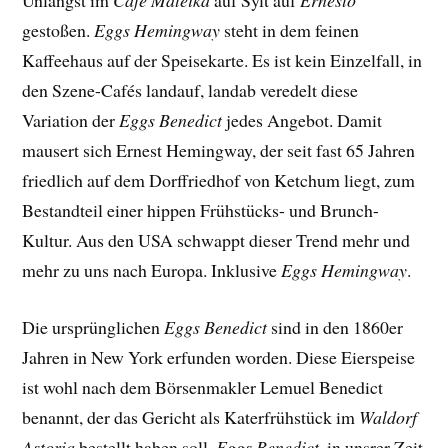
Unlängst im
Café Mateika
auf Sylt auf
Ernesto
gestoßen.
Eggs Hemingway
steht in dem feinen
Kaffeehaus auf der Speisekarte. Es ist kein Einzelfall, in
den Szene-Cafés landauf, landab veredelt diese
Variation der
Eggs Benedict
jedes Angebot. Damit
mausert sich Ernest Hemingway, der seit fast 65 Jahren
friedlich auf dem Dorffriedhof von Ketchum liegt, zum
Bestandteil einer hippen Frühstücks- und Brunch-
Kultur. Aus den USA schwappt dieser Trend mehr und
mehr zu uns nach Europa. Inklusive
Eggs Hemingway
.
Die ursprünglichen
Eggs Benedict
sind in den 1860er
Jahren in New York erfunden worden. Diese Eierspeise
ist wohl nach dem Börsenmakler Lemuel Benedict
benannt, der das Gericht als Katerfrühstück im
Waldorf
Astoria
bestellt haben soll.
Eggs Benedict
, in unsrer Zeit