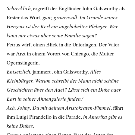
Schrecklich
, ergreift der Engländer John Galsworthy als
Erster das Wort,
ganz grauenvoll. Im Grunde seines
Herzens ist der Kerl ein ungehobelter Plebejer. Wer
kann mir etwas über seine Familie sagen?
Petrus wirft einen Blick in die Unterlagen. Der Vater
war Arzt in einem Vorort von Chicago, die Mutter
Opernsängerin.
Entsetzlich
, jammert John Galsworthy.
Alles
Kleinbürger. Warum schreibt der Mann nicht schöne
Geschichten über den Adel? Lässt sich ein Duke oder
Earl in seiner Ahnengalerie finden?
Ach, Johny, Du mit deinem Aristokraten-Fimmel
, fährt
ihm Luigi Pirandello in die Parade,
in Amerika gibt es
keine Dukes
.
Dann wenigstens einen Baron
, lässt der Autor der