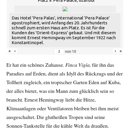
Platz 9: Pera Palace, Istanbul
Das Hotel 'Pera Palas', international 'Pera Palace'
apostrophiert, wird Anfang des 20. Jahrhunderts
schnell zum ersten Haus am Platz. Es ist für die
Kunden des 'Orient-Express' gebaut. Und mit diesem
kommt Ernest Hemingway im September 1922 nach
Konstantinopel.
«
‹
›
»
von
10
Er hat ein schönes Zuhause.
Finca Vigía,
für ihn das
Paradies auf Erden, dient als Idyll des Rückzugs und der
Tollheit zugleich, ein tropischer Garten Eden auf Kuba,
der alles bietet, was ein Mann zum glücklich sein so
braucht. Ernest Hemingway liebt die Hitze,
Klimaanlagen oder Ventilatoren bleiben bei ihm meist
ausgeschaltet. Die glutheißen Tropen sind seine
Sonnen-Tankstelle für die kühle Welt da draußen.