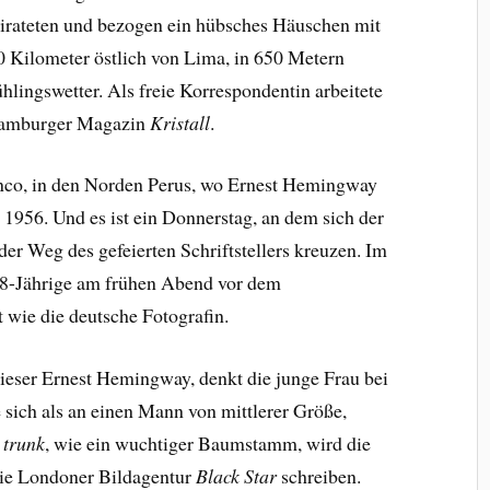
eirateten und bezogen ein hübsches Häuschen mit
0 Kilometer östlich von Lima, in 650 Metern
hlingswetter. Als freie Korrespondentin arbeitete
 Hamburger Magazin
Kristall
.
anco, in den Norden Perus, wo Ernest Hemingway
l 1956. Und es ist ein Donnerstag, an dem sich der
er Weg des gefeierten Schriftstellers kreuzen. Im
28-Jährige am frühen Abend vor dem
st wie die deutsche Fotografin.
ieser Ernest Hemingway, denkt die junge Frau bei
ie sich als an einen Mann von mittlerer Größe,
e trunk
, wie ein wuchtiger Baumstamm, wird die
die Londoner Bildagentur
Black Star
schreiben.