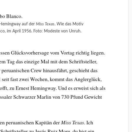
 Hemingway auf der
Miss Texas
. Wie das Motiv
nco, im April 1956. Foto: Modeste von Unruh.
essen Glücksvorhersage vom Vortag richtig liegen.
em Tag das einzige Mal mit dem Schriftsteller,
 peruanischen Crew hinausfährt, geschieht das
l seit fast zwei Wochen, kommt das Anglerglück,
hofft, zu Ernest Hemingway. Und es erweist sich als
ossaler Schwarzer Marlin von 730 Pfund Gewicht
 den peruanischen Kapitän der
Miss Texas
. Ich
 Schriftsteller zu Jesús Ruiz More, du bist ein