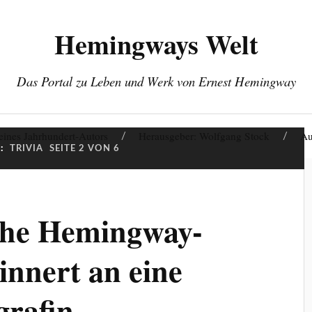
Hemingways Welt
Das Portal zu Leben und Werk von Ernest Hemingway
eines Jahrhundert-Autors
Herausgeber: Wolfgang Stock
Au
:
TRIVIA
SEITE 2 VON 6
che Hemingway-
innert an eine
grafin