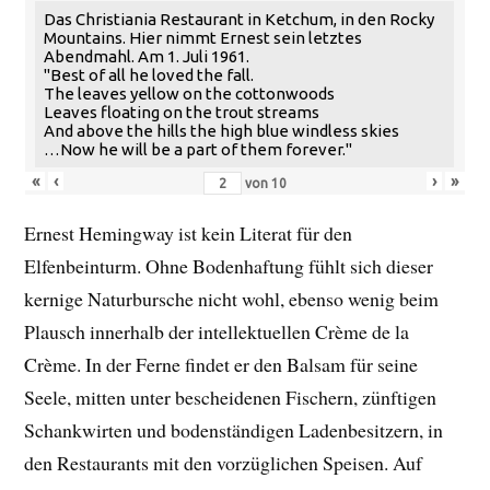
Das Christiania Restaurant in Ketchum, in den Rocky
Mountains. Hier nimmt Ernest sein letztes
Abendmahl. Am 1. Juli 1961.
"Best of all he loved the fall.
The leaves yellow on the cottonwoods
Leaves floating on the trout streams
And above the hills the high blue windless skies
…Now he will be a part of them forever."
«
‹
›
»
von
10
Ernest Hemingway ist kein Literat für den
Elfenbeinturm. Ohne Bodenhaftung fühlt sich dieser
kernige Naturbursche nicht wohl, ebenso wenig beim
Plausch innerhalb der intellektuellen Crème de la
Crème. In der Ferne findet er den Balsam für seine
Seele, mitten unter bescheidenen Fischern, zünftigen
Schankwirten und bodenständigen Ladenbesitzern, in
den Restaurants mit den vorzüglichen Speisen. Auf