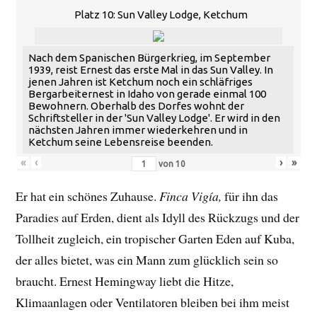
Platz 10: Sun Valley Lodge, Ketchum
Nach dem Spanischen Bürgerkrieg, im September
1939, reist Ernest das erste Mal in das Sun Valley. In
jenen Jahren ist Ketchum noch ein schläfriges
Bergarbeiternest in Idaho von gerade einmal 100
Bewohnern. Oberhalb des Dorfes wohnt der
Schriftsteller in der 'Sun Valley Lodge'. Er wird in den
nächsten Jahren immer wiederkehren und in
Ketchum seine Lebensreise beenden.
«
‹
›
»
von
10
Er hat ein schönes Zuhause.
Finca Vigía,
für ihn das
Paradies auf Erden, dient als Idyll des Rückzugs und der
Tollheit zugleich, ein tropischer Garten Eden auf Kuba,
der alles bietet, was ein Mann zum glücklich sein so
braucht. Ernest Hemingway liebt die Hitze,
Klimaanlagen oder Ventilatoren bleiben bei ihm meist