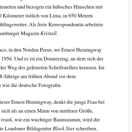
eirateten und bezogen ein hübsches Häuschen mit
0 Kilometer östlich von Lima, in 650 Metern
hlingswetter. Als freie Korrespondentin arbeitete
 Hamburger Magazin
Kristall
.
anco, in den Norden Perus, wo Ernest Hemingway
l 1956. Und es ist ein Donnerstag, an dem sich der
er Weg des gefeierten Schriftstellers kreuzen. Im
28-Jährige am frühen Abend vor dem
st wie die deutsche Fotografin.
ieser Ernest Hemingway, denkt die junge Frau bei
ie sich als an einen Mann von mittlerer Größe,
e trunk
, wie ein wuchtiger Baumstamm, wird die
die Londoner Bildagentur
Black Star
schreiben.