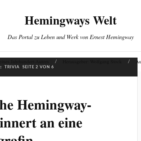
Hemingways Welt
Das Portal zu Leben und Werk von Ernest Hemingway
eines Jahrhundert-Autors
Herausgeber: Wolfgang Stock
Au
:
TRIVIA
SEITE 2 VON 6
che Hemingway-
innert an eine
grafin