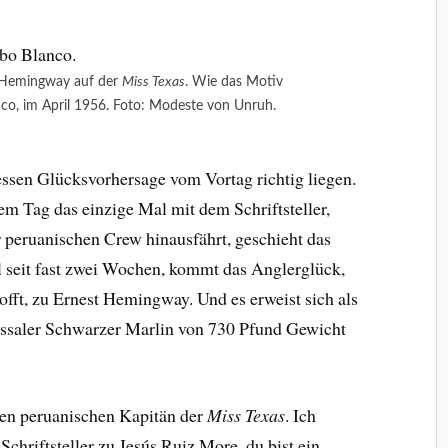
 Hemingway auf der
Miss Texas
. Wie das Motiv
nco, im April 1956. Foto: Modeste von Unruh.
essen Glücksvorhersage vom Vortag richtig liegen.
em Tag das einzige Mal mit dem Schriftsteller,
 peruanischen Crew hinausfährt, geschieht das
l seit fast zwei Wochen, kommt das Anglerglück,
hofft, zu Ernest Hemingway. Und es erweist sich als
ossaler Schwarzer Marlin von 730 Pfund Gewicht
 den peruanischen Kapitän der
Miss Texas
. Ich
 Schriftsteller zu Jesús Ruiz More, du bist ein