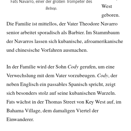
Verwechslung mit dem Vater vorzubeugen.
Cody
, der
neben Englisch ein passables Spanisch spricht, zeigt
sich besonders stolz auf seine kubanischen Wurzeln.
Fats wächst in der Thomas Street von Key West auf, im
Bahama Village, dem damaligen Viertel der
Einwanderer.
Der Vater, der selber Piano spielt, erkennt früh das
musikalische Talent seines Sohnes und fördert dessen
Entwicklung an den Instrumenten. Als Kind versucht
sich Fats junior ab dem sechsten Lebensjahr zunächst
am Klavier, mit 13 Jahren steigt er dann um auf
Trompete und Tenorsaxophon.
Die Mutter Miriam, eine geborene Fernandez, lässt sich