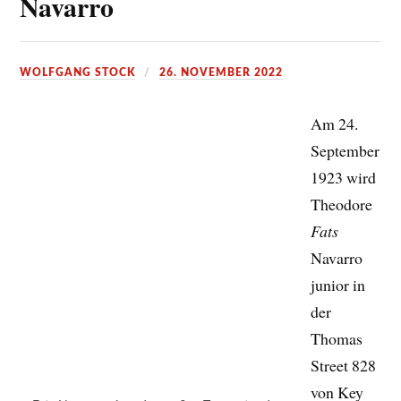
Navarro
WOLFGANG STOCK
26. NOVEMBER 2022
Am 24.
Fats Navarro, einer der großen Trompeter des
September
Bebop
.
1923 wird
Theodore
Fats
Navarro junior in der Thomas Street 828
von Key West geboren. Die Familie ist mittellos, der
Vater Theodore Navarro senior arbeitet sporadisch als
Barbier. Im Stammbaum der Navarros lassen sich
kubanische, afroamerikanische und chinesische
Vorfahren ausmachen.
In der Familie wird der Sohn
Cody
gerufen, um eine