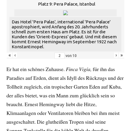
Platz 9: Pera Palace, Istanbul
Das Hotel 'Pera Palas', international 'Pera Palace'
apostrophiert, wird Anfang des 20. Jahrhunderts
schnell zum ersten Haus am Platz. Es ist für die
Kunden des 'Orient-Express' gebaut. Und mit diesem
kommt Ernest Hemingway im September 1922 nach
Konstantinopel.
«
‹
›
»
von
10
Er hat ein schönes Zuhause.
Finca Vigía,
für ihn das
Paradies auf Erden, dient als Idyll des Rückzugs und der
Tollheit zugleich, ein tropischer Garten Eden auf Kuba,
der alles bietet, was ein Mann zum glücklich sein so
braucht. Ernest Hemingway liebt die Hitze,
Klimaanlagen oder Ventilatoren bleiben bei ihm meist
ausgeschaltet. Die glutheißen Tropen sind seine
Sonnen-Tankstelle für die kühle Welt da draußen.