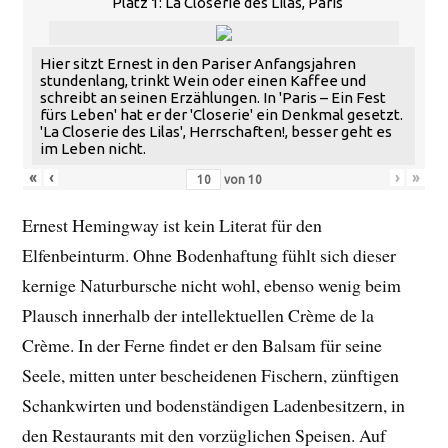
Platz 1: La Closerie des Lilas, Paris
Hier sitzt Ernest in den Pariser Anfangsjahren
stundenlang, trinkt Wein oder einen Kaffee und
schreibt an seinen Erzählungen. In 'Paris – Ein Fest
fürs Leben' hat er der 'Closerie' ein Denkmal gesetzt.
'La Closerie des Lilas', Herrschaften!, besser geht es
im Leben nicht.
«
‹
›
»
von
10
Ernest Hemingway ist kein Literat für den
Elfenbeinturm. Ohne Bodenhaftung fühlt sich dieser
kernige Naturbursche nicht wohl, ebenso wenig beim
Plausch innerhalb der intellektuellen Crème de la
Crème. In der Ferne findet er den Balsam für seine
Seele, mitten unter bescheidenen Fischern, zünftigen
Schankwirten und bodenständigen Ladenbesitzern, in
den Restaurants mit den vorzüglichen Speisen. Auf