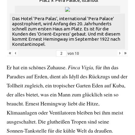
Platz 9: Pera Palace, Istanbul
Das Hotel 'Pera Palas', international 'Pera Palace'
apostrophiert, wird Anfang des 20. Jahrhunderts
schnell zum ersten Haus am Platz. Es ist für die
Kunden des 'Orient-Express' gebaut. Und mit diesem
kommt Ernest Hemingway im September 1922 nach
Konstantinopel.
«
‹
›
»
von
10
Er hat ein schönes Zuhause.
Finca Vigía,
für ihn das
Paradies auf Erden, dient als Idyll des Rückzugs und der
Tollheit zugleich, ein tropischer Garten Eden auf Kuba,
der alles bietet, was ein Mann zum glücklich sein so
braucht. Ernest Hemingway liebt die Hitze,
Klimaanlagen oder Ventilatoren bleiben bei ihm meist
ausgeschaltet. Die glutheißen Tropen sind seine
Sonnen-Tankstelle für die kühle Welt da draußen.