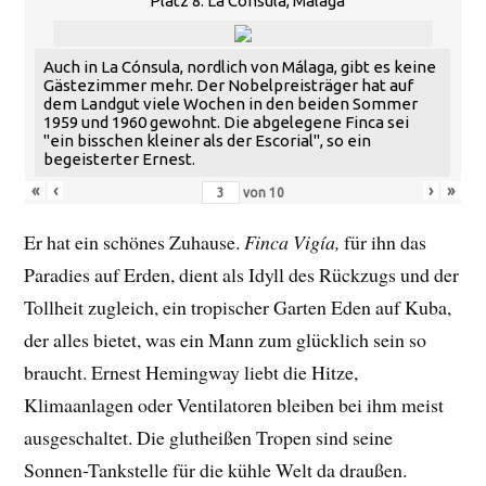
Platz 8: La Cónsula, Málaga
Auch in La Cónsula, nordlich von Málaga, gibt es keine
Gästezimmer mehr. Der Nobelpreisträger hat auf
dem Landgut viele Wochen in den beiden Sommer
1959 und 1960 gewohnt. Die abgelegene Finca sei
"ein bisschen kleiner als der Escorial", so ein
begeisterter Ernest.
«
‹
›
»
von
10
Er hat ein schönes Zuhause.
Finca Vigía,
für ihn das
Paradies auf Erden, dient als Idyll des Rückzugs und der
Tollheit zugleich, ein tropischer Garten Eden auf Kuba,
der alles bietet, was ein Mann zum glücklich sein so
braucht. Ernest Hemingway liebt die Hitze,
Klimaanlagen oder Ventilatoren bleiben bei ihm meist
ausgeschaltet. Die glutheißen Tropen sind seine
Sonnen-Tankstelle für die kühle Welt da draußen.