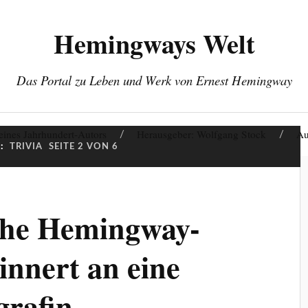
Hemingways Welt
Das Portal zu Leben und Werk von Ernest Hemingway
eines Jahrhundert-Autors
Herausgeber: Wolfgang Stock
Au
:
TRIVIA
SEITE 2 VON 6
che Hemingway-
innert an eine
grafin