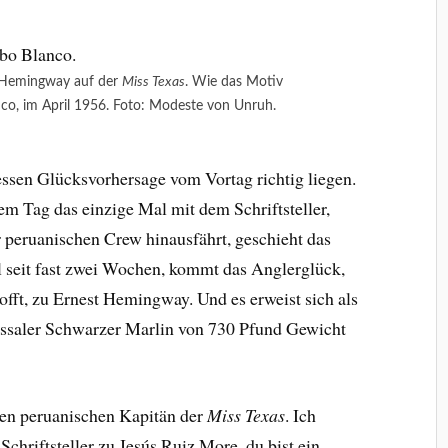
 Hemingway auf der
Miss Texas
. Wie das Motiv
nco, im April 1956. Foto: Modeste von Unruh.
essen Glücksvorhersage vom Vortag richtig liegen.
em Tag das einzige Mal mit dem Schriftsteller,
 peruanischen Crew hinausfährt, geschieht das
l seit fast zwei Wochen, kommt das Anglerglück,
hofft, zu Ernest Hemingway. Und es erweist sich als
ossaler Schwarzer Marlin von 730 Pfund Gewicht
 den peruanischen Kapitän der
Miss Texas
. Ich
 Schriftsteller zu Jesús Ruiz More, du bist ein