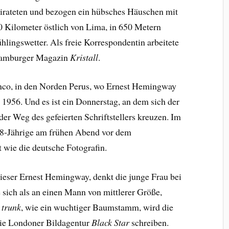
eirateten und bezogen ein hübsches Häuschen mit
0 Kilometer östlich von Lima, in 650 Metern
hlingswetter. Als freie Korrespondentin arbeitete
 Hamburger Magazin
Kristall
.
anco, in den Norden Perus, wo Ernest Hemingway
l 1956. Und es ist ein Donnerstag, an dem sich der
er Weg des gefeierten Schriftstellers kreuzen. Im
28-Jährige am frühen Abend vor dem
st wie die deutsche Fotografin.
ieser Ernest Hemingway, denkt die junge Frau bei
ie sich als an einen Mann von mittlerer Größe,
e trunk
, wie ein wuchtiger Baumstamm, wird die
die Londoner Bildagentur
Black Star
schreiben.