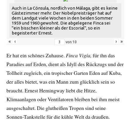
Auch in La Cónsula, nordlich von Málaga, gibt es keine
Gästezimmer mehr. Der Nobelpreisträger hat auf
dem Landgut viele Wochen in den beiden Sommer
1959 und 1960 gewohnt. Die abgelegene Finca sei
"ein bisschen kleiner als der Escorial", so ein
begeisterter Ernest.
«
‹
›
»
von
10
Er hat ein schönes Zuhause.
Finca Vigía,
für ihn das
Paradies auf Erden, dient als Idyll des Rückzugs und der
Tollheit zugleich, ein tropischer Garten Eden auf Kuba,
der alles bietet, was ein Mann zum glücklich sein so
braucht. Ernest Hemingway liebt die Hitze,
Klimaanlagen oder Ventilatoren bleiben bei ihm meist
ausgeschaltet. Die glutheißen Tropen sind seine
Sonnen-Tankstelle für die kühle Welt da draußen.