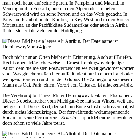
man noch heute auf seine Spuren. In Pamplona und Madrid, in
Venedig und in Fossalta, hoch in den Alpen oder im tiefen
Schwarzwald wird an seine Person und an das Werk gedacht. In
Paris und Istanbul, in der Karibik, in Key West und in den Rocky
Mountains, an der Pazifikküste Südamerikas oder auch in Afrika
finden sich vitale Zeichen der Huldigung.
Doch nicht nur an Orten bleibt er in Erinnerung. Auch auf Briefen.
Rechts oben. Möglicherweise ist Ernest Hemingway derjenige
Autor, dem die meisten Postwertzeichen weltweit gewidmet worden
sind. Was gleichermaßen hier auffällt: nicht nur in einem Land oder
wenigen. Sondern rund um den Globus. Die Zuneigung zu diesem
Mann aus Oak Park, einem Vorort von Chicago, ist allgegenwärtig.
Die Verehrung für Ernest Miller Hemingway bleibt ein Phänomen.
Dieser Nobelschreiber vom Michigan-See hat sein Wirken weit und
tief gestreut. Dieser Kerl, der sich am Ende selbst erschossen hat, ist
durch nichts kleinzukriegen. Der fortwährende weltumspannende
Radau um seine Person zeigt,
Ernesto
ist quicklebendig, obwohl er
doch schon so viele Jahre tot ist.