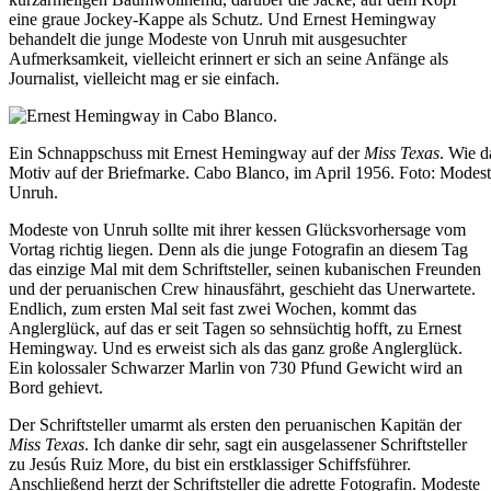
eine graue Jockey-Kappe als Schutz. Und Ernest Hemingway
behandelt die junge Modeste von Unruh mit ausgesuchter
Aufmerksamkeit, vielleicht erinnert er sich an seine Anfänge als
Journalist, vielleicht mag er sie einfach.
Ein Schnappschuss mit Ernest Hemingway auf der
Miss Texas
. Wie d
Motiv auf der Briefmarke. Cabo Blanco, im April 1956. Foto: Modes
Unruh.
Modeste von Unruh sollte mit ihrer kessen Glücksvorhersage vom
Vortag richtig liegen. Denn als die junge Fotografin an diesem Tag
das einzige Mal mit dem Schriftsteller, seinen kubanischen Freunden
und der peruanischen Crew hinausfährt, geschieht das Unerwartete.
Endlich, zum ersten Mal seit fast zwei Wochen, kommt das
Anglerglück, auf das er seit Tagen so sehnsüchtig hofft, zu Ernest
Hemingway. Und es erweist sich als das ganz große Anglerglück.
Ein kolossaler Schwarzer Marlin von 730 Pfund Gewicht wird an
Bord gehievt.
Der Schriftsteller umarmt als ersten den peruanischen Kapitän der
Miss Texas
. Ich danke dir sehr, sagt ein ausgelassener Schriftsteller
zu Jesús Ruiz More, du bist ein erstklassiger Schiffsführer.
Anschließend herzt der Schriftsteller die adrette Fotografin. Modeste