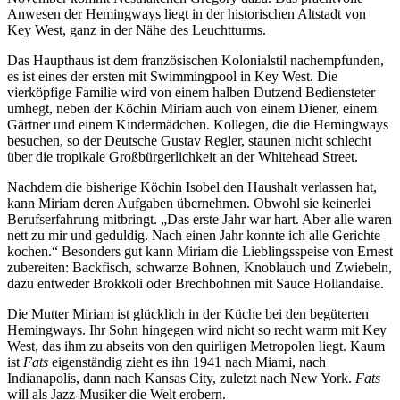
Anwesen der Hemingways liegt in der historischen Altstadt von
Key West, ganz in der Nähe des Leuchtturms.
Das Haupthaus ist dem französischen Kolonialstil nachempfunden,
es ist eines der ersten mit Swimmingpool in Key West. Die
vierköpfige Familie wird von einem halben Dutzend Bediensteter
umhegt, neben der Köchin Miriam auch von einem Diener, einem
Gärtner und einem Kindermädchen. Kollegen, die die Hemingways
besuchen, so der Deutsche Gustav Regler, staunen nicht schlecht
über die tropikale Großbürgerlichkeit an der Whitehead Street.
Nachdem die bisherige Köchin Isobel den Haushalt verlassen hat,
kann Miriam deren Aufgaben übernehmen. Obwohl sie keinerlei
Berufserfahrung mitbringt. „Das erste Jahr war hart. Aber alle waren
nett zu mir und geduldig. Nach einen Jahr konnte ich alle Gerichte
kochen.“ Besonders gut kann Miriam die Lieblingsspeise von Ernest
zubereiten: Backfisch, schwarze Bohnen, Knoblauch und Zwiebeln,
dazu entweder Brokkoli oder Brechbohnen mit Sauce Hollandaise.
Die Mutter Miriam ist glücklich in der Küche bei den begüterten
Hemingways. Ihr Sohn hingegen wird nicht so recht warm mit Key
West, das ihm zu abseits von den quirligen Metropolen liegt. Kaum
ist
Fats
eigenständig zieht es ihn 1941 nach Miami, nach
Indianapolis, dann nach Kansas City, zuletzt nach New York.
Fats
will als Jazz-Musiker die Welt erobern.