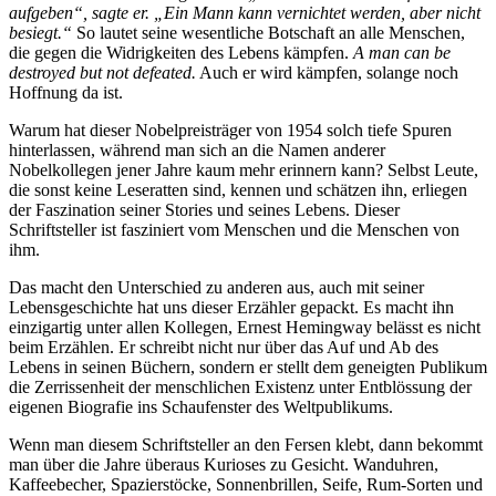
aufgeben“, sagte er. „Ein Mann kann vernichtet werden, aber nicht
besiegt.“
So lautet seine wesentliche Botschaft an alle Menschen,
die gegen die Widrigkeiten des Lebens kämpfen.
A man can be
destroyed but not defeated.
Auch er wird kämpfen, solange noch
Hoffnung da ist.
Warum hat dieser Nobelpreisträger von 1954 solch tiefe Spuren
hinterlassen, während man sich an die Namen anderer
Nobelkollegen jener Jahre kaum mehr erinnern kann? Selbst Leute,
die sonst keine Leseratten sind, kennen und schätzen ihn, erliegen
der Faszination seiner Stories und seines Lebens.
Dieser
Schriftsteller ist fasziniert vom Menschen und die Menschen von
ihm.
Das macht den Unterschied zu anderen aus, auch mit seiner
Lebensgeschichte hat uns dieser Erzähler gepackt. E
s macht ihn
einzigartig unter allen Kollegen, Ernest Hemingway belässt es nicht
beim Erzählen. Er schreibt nicht nur über das Auf und Ab des
Lebens in seinen Büchern, sondern er stellt dem geneigten Publikum
die Zerrissenheit der menschlichen Existenz unter Entblössung der
eigenen Biografie ins Schaufenster des Weltpublikums.
Wenn man diesem Schriftsteller an den Fersen klebt, dann bekommt
man über die Jahre überaus Kurioses zu Gesicht. Wanduhren,
Kaffeebecher, Spazierstöcke, Sonnenbrillen, Seife, Rum-Sorten und