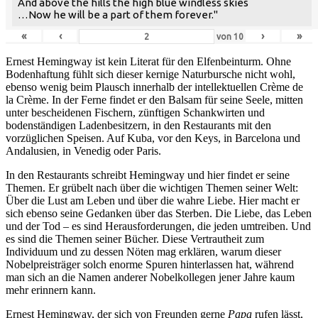
And above the hills the high blue windless skies
…Now he will be a part of them forever."
«
‹
›
»
von
10
Ernest Hemingway ist kein Literat für den Elfenbeinturm. Ohne
Bodenhaftung fühlt sich dieser kernige Naturbursche nicht wohl,
ebenso wenig beim Plausch innerhalb der intellektuellen Crème de
la Crème. In der Ferne findet er den Balsam für seine Seele, mitten
unter bescheidenen Fischern, zünftigen Schankwirten und
bodenständigen Ladenbesitzern, in den Restaurants mit den
vorzüglichen Speisen. Auf Kuba, vor den Keys, in Barcelona und
Andalusien, in Venedig oder Paris.
In den Restaurants schreibt Hemingway und hier findet er seine
Themen. Er grübelt nach über die wichtigen Themen seiner Welt:
Über die Lust am Leben und über die wahre Liebe. Hier macht er
sich ebenso seine Gedanken über das Sterben. Die Liebe, das Leben
und der Tod – es sind Herausforderungen, die jeden umtreiben. Und
es sind die Themen seiner Bücher. Diese Vertrautheit zum
Individuum und zu dessen Nöten mag erklären, warum dieser
Nobelpreisträger solch enorme Spuren hinterlassen hat, während
man sich an die Namen anderer Nobelkollegen jener Jahre kaum
mehr erinnern kann.
Ernest Hemingway, der sich von Freunden gerne
Papa
rufen lässt,