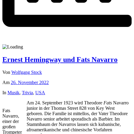
Ernest Hemingway und Fats Navarro
Von
Wolfgang Stock
Am
26. November 2022
In
Musik
,
Trivia
,
USA
Am 24. September 1923 wird Theodore
Fats
Navarro
junior in der Thomas Street 828 von Key West
Fats
geboren. Die Familie ist mittellos, der Vater Theodore
Navarro,
Navarro senior arbeitet sporadisch als Barbier. Im
einer der
Stammbaum der Navarros lassen sich kubanische,
großen
afroamerikanische und chinesische Vorfahren
Trompeter