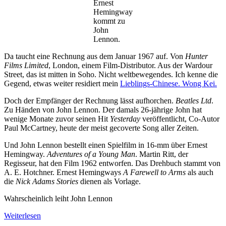
Ernest
Hemingway
kommt zu
John
Lennon.
Da taucht eine Rechnung aus dem Januar 1967 auf. Von
Hunter
Films Limited
, London, einem Film-Distributor. Aus der Wardour
Street, das ist mitten in Soho. Nicht weltbewegendes. Ich kenne die
Gegend, etwas weiter residiert mein
Lieblings-Chinese. Wong Kei.
Doch der Empfänger der Rechnung lässt aufhorchen.
Beatles Ltd
.
Zu Händen von John Lennon. Der damals 26-jährige John hat
wenige Monate zuvor seinen Hit
Yesterday
veröffentlicht, Co-Autor
Paul McCartney, heute der meist gecoverte Song aller Zeiten.
Und John Lennon bestellt einen Spielfilm in 16-mm über Ernest
Hemingway.
Adventures of a Young Man
. Martin Ritt, der
Regisseur, hat den Film 1962 entworfen. Das Drehbuch stammt von
A. E. Hotchner. Ernest Hemingways
A Farewell to Arms
als auch
die
Nick Adams Stories
dienen als Vorlage.
Wahrscheinlich leiht John Lennon
Weiterlesen