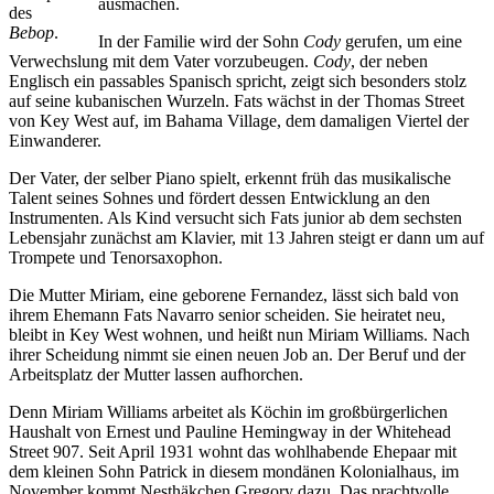
ausmachen.
des
Bebop
.
In der Familie wird der Sohn
Cody
gerufen, um eine
Verwechslung mit dem Vater vorzubeugen.
Cody
, der neben
Englisch ein passables Spanisch spricht, zeigt sich besonders stolz
auf seine kubanischen Wurzeln. Fats wächst in der Thomas Street
von Key West auf, im Bahama Village, dem damaligen Viertel der
Einwanderer.
Der Vater, der selber Piano spielt, erkennt früh das musikalische
Talent seines Sohnes und fördert dessen Entwicklung an den
Instrumenten. Als Kind versucht sich Fats junior ab dem sechsten
Lebensjahr zunächst am Klavier, mit 13 Jahren steigt er dann um auf
Trompete und Tenorsaxophon.
Die Mutter Miriam, eine geborene Fernandez, lässt sich bald von
ihrem Ehemann Fats Navarro senior scheiden. Sie heiratet neu,
bleibt in Key West wohnen, und heißt nun Miriam Williams. Nach
ihrer Scheidung nimmt sie einen neuen Job an. Der Beruf und der
Arbeitsplatz der Mutter lassen aufhorchen.
Denn Miriam Williams arbeitet als Köchin im großbürgerlichen
Haushalt von Ernest und Pauline Hemingway in der Whitehead
Street 907. Seit April 1931 wohnt das wohlhabende Ehepaar mit
dem kleinen Sohn Patrick in diesem mondänen Kolonialhaus, im
November kommt Nesthäkchen Gregory dazu. Das prachtvolle