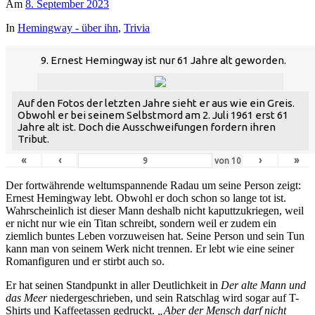
Am
8. September 2023
In
Hemingway - über ihn
,
Trivia
9. Ernest Hemingway ist nur 61 Jahre alt geworden.
Auf den Fotos der letzten Jahre sieht er aus wie ein Greis.
Obwohl er bei seinem Selbstmord am 2. Juli 1961 erst 61
Jahre alt ist. Doch die Ausschweifungen fordern ihren
Tribut.
«
‹
›
»
von
10
Der fortwährende weltumspannende Radau um seine Person zeigt:
Ernest Hemingway lebt. Obwohl er doch schon so lange tot ist.
Wahrscheinlich ist dieser Mann deshalb nicht kaputtzukriegen, weil
er nicht nur wie ein Titan schreibt, sondern weil er zudem ein
ziemlich buntes Leben vorzuweisen hat. Seine Person und sein Tun
kann man von seinem Werk nicht trennen. Er lebt wie eine seiner
Romanfiguren und er stirbt auch so.
Er hat seinen Standpunkt in aller Deutlichkeit in
Der alte Mann und
das Meer
niedergeschrieben, und sein Ratschlag wird sogar auf T-
Shirts und Kaffeetassen gedruckt.
„Aber der Mensch darf nicht