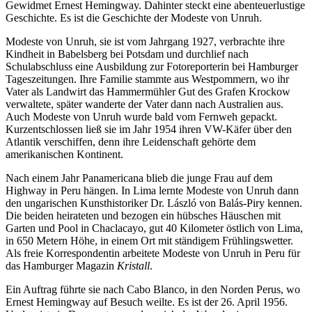
Gewidmet Ernest Hemingway. Dahinter steckt eine abenteuerlustige
Geschichte. Es ist die Geschichte der Modeste von Unruh.
Modeste von Unruh, sie ist vom Jahrgang 1927, verbrachte ihre
Kindheit in Babelsberg bei Potsdam und durchlief nach
Schulabschluss eine Ausbildung zur Fotoreporterin bei Hamburger
Tageszeitungen. Ihre Familie stammte aus Westpommern, wo ihr
Vater als Landwirt das Hammermühler Gut des Grafen Krockow
verwaltete, später wanderte der Vater dann nach Australien aus.
Auch Modeste von Unruh wurde bald vom Fernweh gepackt.
Kurzentschlossen ließ sie im Jahr 1954 ihren VW-Käfer über den
Atlantik verschiffen, denn ihre Leidenschaft gehörte dem
amerikanischen Kontinent.
Nach einem Jahr Panamericana blieb die junge Frau auf dem
Highway in Peru hängen. In Lima lernte Modeste von Unruh dann
den ungarischen Kunsthistoriker Dr. László von Balás-Piry kennen.
Die beiden heirateten und bezogen ein hübsches Häuschen mit
Garten und Pool in Chaclacayo, gut 40 Kilometer östlich von Lima,
in 650 Metern Höhe, in einem Ort mit ständigem Frühlingswetter.
Als freie Korrespondentin arbeitete Modeste von Unruh in Peru für
das Hamburger Magazin
Kristall
.
Ein Auftrag führte sie nach Cabo Blanco, in den Norden Perus, wo
Ernest Hemingway auf Besuch weilte. Es ist der 26. April 1956.