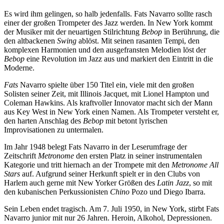
Es wird ihm gelingen, so halb jedenfalls. Fats Navarro sollte rasch
einer der großen Trompeter des Jazz werden. In New York kommt
der Musiker mit der neuartigen Stilrichtung
Bebop
in Berührung, die
den altbackenen
Swing
ablöst. Mit seinen rasanten Tempi, den
komplexen Harmonien und den ausgefransten Melodien löst der
Bebop
eine Revolution im Jazz aus und markiert den Eintritt in die
Moderne.
Fats
Navarro spielte über 150 Titel ein, viele mit den großen
Solisten seiner Zeit, mit Illinois Jacquet, mit Lionel Hampton und
Coleman Hawkins. Als kraftvoller Innovator macht sich der Mann
aus Key West in New York einen Namen. Als Trompeter versteht er,
den harten Anschlag des
Bebop
mit betont lyrischen
Improvisationen zu untermalen.
Im Jahr 1948 belegt Fats Navarro in der Leserumfrage der
Zeitschrift
Metronome
den ersten Platz in seiner instrumentalen
Kategorie und tritt hiernach an der Trompete mit den
Metronome All
Stars
auf. Aufgrund seiner Herkunft spielt er in den Clubs von
Harlem auch gerne mit New Yorker Größen des
Latin Jazz
, so mit
den kubanischen Perkussionisten
Chino
Pozo und Diego Ibarra.
Sein Leben endet tragisch. Am 7. Juli 1950, in New York, stirbt Fats
Navarro junior mit nur 26 Jahren. Heroin, Alkohol, Depressionen.