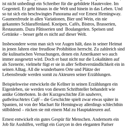
ist nicht unbedingt ein Schreiber für die gebildete Hautevolee. Im
Gegenteil. Er geht hinaus in die Welt und hinein in das Leben. Und
so tut sich ein beschwingtes Panorama auf vor Ernest Hemingway.
Gaumenfreude in allen Variationen, Bier und Wein, ein nie
gekanntes Schlaraffenland. Kneipen, Cafés, Bistros, Brasserien,
Restaurants. Dazu Pâtisserien und Boulangerien. Speisen und
Getränke – besser geht es nicht auf dieser Welt.
Insbesondere wenn man sich vor Augen hält, dass in seiner Heimat
in jenen Jahren eine freudlose Prohibition herrscht. Zu zahlreich sind
die kulinarischen Versuchungen, denen ein Amerikaner wo auch
immer ausgesetzt wird. Doch er baut nicht nur die Lokalitäten auf
als Szenerie, vielmehr fügt er sie in aller Selbstverständlichkeit ein in
seinen Alltag. All die wunderbaren Orte und Plätze der
Lebensfreude werden somit zu Akteuren seiner Erzählungen.
Beispielsweise entwickeln die Kellner in seinen Erzählungen ein
Eigenleben, sie werden von diesem Schriftsteller behandelt wie
antike Götterboten. In der Kurzgeschichte
Ein sauberes,
gutbeleuchtetes Café
– die Geschichte spielt zwar etwas später in
Spanien, ist von der Machart für Hemingway allerdings schlechthin
stilbildend – rücken sie mit einem Mal zu Hauptakteuren auf.
Ernest entwickelt ein gutes Gespür für Menschen. Andernorts ein
Job für Aushilfen, verfügt ein
Garçon
in den eleganten Pariser