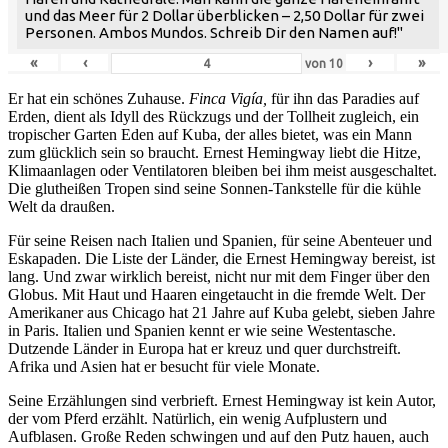
und das Meer für 2 Dollar überblicken – 2,50 Dollar für zwei
Personen. Ambos Mundos. Schreib Dir den Namen auf!"
«
‹
›
»
von
10
Er hat ein schönes Zuhause.
Finca Vigía,
für ihn das Paradies auf
Erden, dient als Idyll des Rückzugs und der Tollheit zugleich, ein
tropischer Garten Eden auf Kuba, der alles bietet, was ein Mann
zum glücklich sein so braucht. Ernest Hemingway liebt die Hitze,
Klimaanlagen oder Ventilatoren bleiben bei ihm meist ausgeschaltet.
Die glutheißen Tropen sind seine Sonnen-Tankstelle für die kühle
Welt da draußen.
Für seine Reisen nach Italien und Spanien, für seine Abenteuer und
Eskapaden. Die Liste der Länder, die Ernest Hemingway bereist, ist
lang. Und zwar wirklich bereist, nicht nur mit dem Finger über den
Globus. Mit Haut und Haaren eingetaucht in die fremde Welt. Der
Amerikaner aus Chicago hat 21 Jahre auf Kuba gelebt, sieben Jahre
in Paris. Italien und Spanien kennt er wie seine Westentasche.
Dutzende Länder in Europa hat er kreuz und quer durchstreift.
Afrika und Asien hat er besucht für viele Monate.
Seine Erzählungen sind verbrieft. Ernest Hemingway ist kein Autor,
der vom Pferd erzählt. Natürlich, ein wenig Aufplustern und
Aufblasen. Große Reden schwingen und auf den Putz hauen, auch