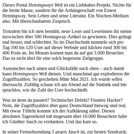
Dieses Portal
Hemingways Welt
ist ein Liebhaber-Projekt. Nichts für
die breite Masse, sondern für die Anhängerschaft von Ernest
Hemingway. Sein Leben und seine Literatur. Ein Nischen-Medium
also. Mit überschaubarem Zuspruch.
Trotzdem bin ich stets bemüht, neue Leser und Leserinnen für meine
inzwischen über 500 Hemingway-Artikel zu gewinnen. Dies gelingt
mal besser, mal schlechter. So im Durchschnitt tummeln sich pro
Tag 100 bis 120 User auf dieser Website und klicken rund 300 bis
400 Posts an. Im Monats kommt man da auf gut 3.000 Besucher.
Das ist nicht übel für eine solch begrenzte Zielgruppe.
Ausrutscher nach unten und Glücksfälle nach oben – auch damit
kann
Hemingways Welt
dienen. Und manchmal gar explodieren die
Zugriffszahlen. So geschehen Mitte Mai 2021. Ich wurde selbst
überrascht. Zufällig schaue ich am Abend auf die Statistik und bin
sprachlos, wie die Zahl der User hochschießt.
Was ist denn da passiert? Technischer Defekt? Finstere Hacker?
Nein, die Zugriffszahlen über ganz Deutschland hinweg sind real.
Mit etwas Tüfteln komme ich der Aufklärung näher. Diesen
absoluten Tagesrekord mit insgesamt über 10.000 Besuchern habe
ich Günther Jauch zu verdanken. Und das kam so.
In seiner Fernsehsendung
5 gegen Jauch
ist, zur besten Sendezeit,