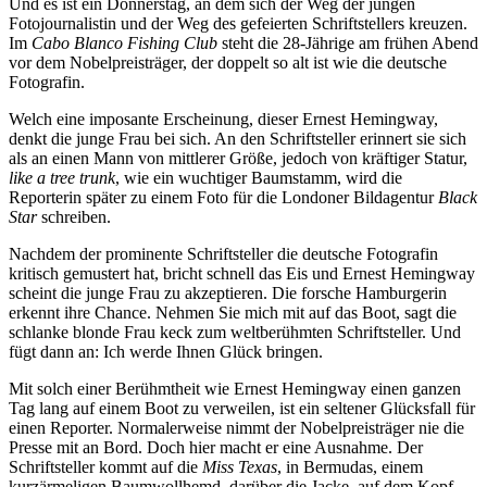
Und es ist ein Donnerstag, an dem sich der Weg der jungen
Fotojournalistin und der Weg des gefeierten Schriftstellers kreuzen.
Im
Cabo Blanco
Fishing Club
steht die 28-Jährige am frühen Abend
vor dem Nobelpreisträger, der doppelt so alt ist wie die deutsche
Fotografin.
Welch eine imposante Erscheinung, dieser Ernest Hemingway,
denkt die junge Frau bei sich. An den Schriftsteller erinnert sie sich
als an einen Mann von mittlerer Größe, jedoch von kräftiger Statur,
like a tree trunk
, wie ein wuchtiger Baumstamm, wird die
Reporterin später zu einem Foto für die Londoner Bildagentur
Black
Star
schreiben.
Nachdem der prominente Schriftsteller die deutsche Fotografin
kritisch gemustert hat, bricht schnell das Eis und Ernest Hemingway
scheint die junge Frau zu akzeptieren. Die forsche Hamburgerin
erkennt ihre Chance. Nehmen Sie mich mit auf das Boot, sagt die
schlanke blonde Frau keck zum weltberühmten Schriftsteller. Und
fügt dann an: Ich werde Ihnen Glück bringen.
Mit solch einer Berühmtheit wie Ernest Hemingway einen ganzen
Tag lang auf einem Boot zu verweilen, ist ein seltener Glücksfall für
einen Reporter. Normalerweise nimmt der Nobelpreisträger nie die
Presse mit an Bord. Doch hier macht er eine Ausnahme. Der
Schriftsteller kommt auf die
Miss Texas
, in Bermudas, einem
kurzärmeligen Baumwollhemd, darüber die Jacke, auf dem Kopf