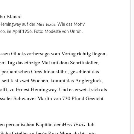
 Hemingway auf der
Miss Texas
. Wie das Motiv
nco, im April 1956. Foto: Modeste von Unruh.
essen Glücksvorhersage vom Vortag richtig liegen.
em Tag das einzige Mal mit dem Schriftsteller,
 peruanischen Crew hinausfährt, geschieht das
l seit fast zwei Wochen, kommt das Anglerglück,
hofft, zu Ernest Hemingway. Und es erweist sich als
ossaler Schwarzer Marlin von 730 Pfund Gewicht
 den peruanischen Kapitän der
Miss Texas
. Ich
 Schriftsteller zu Jesús Ruiz More, du bist ein