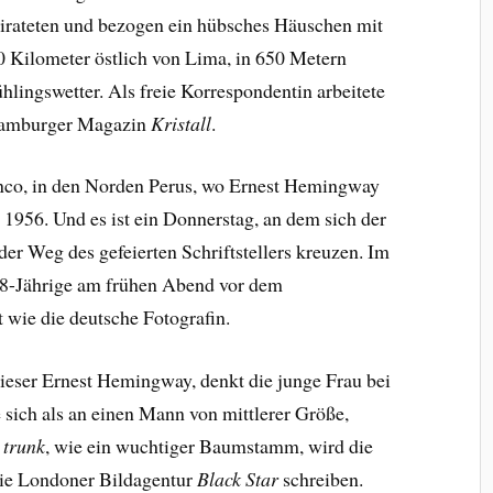
eirateten und bezogen ein hübsches Häuschen mit
0 Kilometer östlich von Lima, in 650 Metern
hlingswetter. Als freie Korrespondentin arbeitete
 Hamburger Magazin
Kristall
.
anco, in den Norden Perus, wo Ernest Hemingway
l 1956. Und es ist ein Donnerstag, an dem sich der
er Weg des gefeierten Schriftstellers kreuzen. Im
28-Jährige am frühen Abend vor dem
st wie die deutsche Fotografin.
ieser Ernest Hemingway, denkt die junge Frau bei
ie sich als an einen Mann von mittlerer Größe,
e trunk
, wie ein wuchtiger Baumstamm, wird die
die Londoner Bildagentur
Black Star
schreiben.