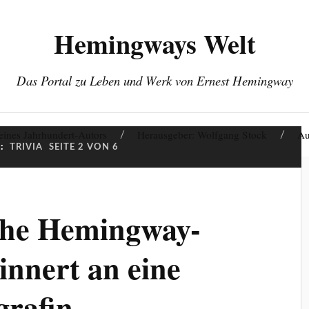
Hemingways Welt
Das Portal zu Leben und Werk von Ernest Hemingway
eines Jahrhundert-Autors
Herausgeber: Wolfgang Stock
Au
:
TRIVIA
SEITE 2 VON 6
che Hemingway-
innert an eine
grafin