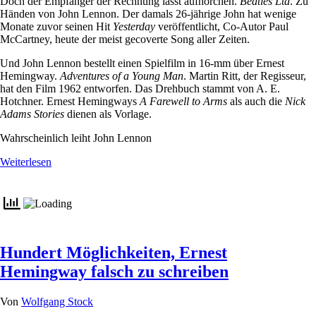
Doch der Empfänger der Rechnung lässt aufhorchen.
Beatles Ltd
. Zu
Händen von John Lennon. Der damals 26-jährige John hat wenige
Monate zuvor seinen Hit
Yesterday
veröffentlicht, Co-Autor Paul
McCartney, heute der meist gecoverte Song aller Zeiten.
Und John Lennon bestellt einen Spielfilm in 16-mm über Ernest
Hemingway.
Adventures of a Young Man
. Martin Ritt, der Regisseur,
hat den Film 1962 entworfen. Das Drehbuch stammt von A. E.
Hotchner. Ernest Hemingways
A Farewell to Arms
als auch die
Nick
Adams Stories
dienen als Vorlage.
Wahrscheinlich leiht John Lennon
Weiterlesen
Hundert Möglichkeiten, Ernest
Hemingway falsch zu schreiben
Von
Wolfgang Stock