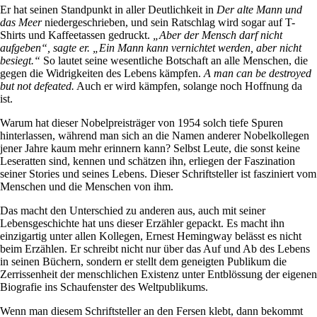
Er hat seinen Standpunkt in aller Deutlichkeit in
Der alte Mann und
das Meer
niedergeschrieben, und sein Ratschlag wird sogar auf T-
Shirts und Kaffeetassen gedruckt.
„Aber der Mensch darf nicht
aufgeben“, sagte er. „Ein Mann kann vernichtet werden, aber nicht
besiegt.“
So lautet seine wesentliche Botschaft an alle Menschen, die
gegen die Widrigkeiten des Lebens kämpfen.
A man can be destroyed
but not defeated.
Auch er wird kämpfen, solange noch Hoffnung da
ist.
Warum hat dieser Nobelpreisträger von 1954 solch tiefe Spuren
hinterlassen, während man sich an die Namen anderer Nobelkollegen
jener Jahre kaum mehr erinnern kann? Selbst Leute, die sonst keine
Leseratten sind, kennen und schätzen ihn, erliegen der Faszination
seiner Stories und seines Lebens.
Dieser Schriftsteller ist fasziniert vom
Menschen und die Menschen von ihm.
Das macht den Unterschied zu anderen aus, auch mit seiner
Lebensgeschichte hat uns dieser Erzähler gepackt. E
s macht ihn
einzigartig unter allen Kollegen, Ernest Hemingway belässt es nicht
beim Erzählen. Er schreibt nicht nur über das Auf und Ab des Lebens
in seinen Büchern, sondern er stellt dem geneigten Publikum die
Zerrissenheit der menschlichen Existenz unter Entblössung der eigenen
Biografie ins Schaufenster des Weltpublikums.
Wenn man diesem Schriftsteller an den Fersen klebt, dann bekommt