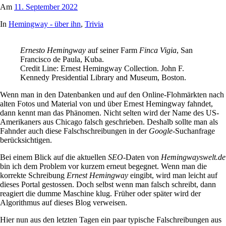
Am
11. September 2022
In
Hemingway - über ihn
,
Trivia
Ernesto Hemingway
auf seiner Farm
Finca Vigia
, San
Francisco de Paula, Kuba.
Credit Line: Ernest Hemingway Collection. John F.
Kennedy Presidential Library and Museum, Boston.
Wenn man in den Datenbanken und auf den Online-Flohmärkten nach
alten Fotos und Material von und über Ernest Hemingway fahndet,
dann kennt man das Phänomen. Nicht selten wird der Name des US-
Amerikaners aus Chicago falsch geschrieben. Deshalb sollte man als
Fahnder auch diese Falschschreibungen in der
Google
-Suchanfrage
berücksichtigen.
Bei einem Blick auf die aktuellen
SEO
-Daten von
Hemingwayswelt.de
bin ich dem Problem vor kurzem erneut begegnet. Wenn man die
korrekte Schreibung
Ernest Hemingway
eingibt, wird man leicht auf
dieses Portal gestossen. Doch selbst wenn man falsch schreibt, dann
reagiert die dumme Maschine klug. Früher oder später wird der
Algorithmus auf dieses Blog verweisen.
Hier nun aus den letzten Tagen ein paar typische Falschreibungen aus