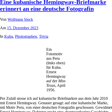
Eine kubanische Hemingway-Briefmarke
erinnert an eine deutsche Fotografin
Von
Wolfgang Stock
Am
15. Dezember 2023
In
Kuba
,
Photographen
,
Trivia
Ein
Fotomotiv
aus Peru
(links oben)
für Kuba.
Ernest
Hemingway
auf der
Miss
Texas
, April
1956.
Per Zufall stosse ich auf kubanische Briefmarken aus dem Jahr 2010
mit Ernest Hemingway. Genauer gesagt: auf eine kubanische Marke,
mit Motiv Peru, von einer deutschen Fotografin geschossen. Gewidmet
Ernest Hemingway. Dahinter steckt eine abenteuerlustige Geschichte.