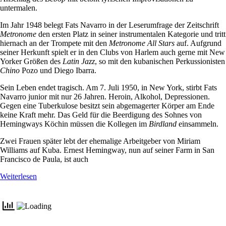
untermalen.
Im Jahr 1948 belegt Fats Navarro in der Leserumfrage der Zeitschrift
Metronome
den ersten Platz in seiner instrumentalen Kategorie und tritt
hiernach an der Trompete mit den
Metronome All Stars
auf. Aufgrund
seiner Herkunft spielt er in den Clubs von Harlem auch gerne mit New
Yorker Größen des
Latin Jazz
, so mit den kubanischen Perkussionisten
Chino
Pozo und Diego Ibarra.
Sein Leben endet tragisch. Am 7. Juli 1950, in New York, stirbt Fats
Navarro junior mit nur 26 Jahren. Heroin, Alkohol, Depressionen.
Gegen eine Tuberkulose besitzt sein abgemagerter Körper am Ende
keine Kraft mehr. Das Geld für die Beerdigung des Sohnes von
Hemingways Köchin müssen die Kollegen im
Birdland
einsammeln.
Zwei Frauen später lebt der ehemalige Arbeitgeber von Miriam
Williams auf Kuba. Ernest Hemingway, nun auf seiner Farm in San
Francisco de Paula, ist auch
Weiterlesen