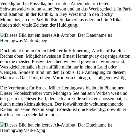
Venedig und in Fossalta, hoch in den Alpen oder im tiefen
Schwarzwald wird an seine Person und an das Werk gedacht. In Paris
und Istanbul, in der Karibik, in Key West und in den Rocky
Mountains, an der Pazifikküste Südamerikas oder auch in Afrika
finden sich vitale Zeichen der Huldigung.
Doch nicht nur an Orten bleibt er in Erinnerung. Auch auf Briefen.
Rechts oben. Möglicherweise ist Ernest Hemingway derjenige Autor,
dem die meisten Postwertzeichen weltweit gewidmet worden sind.
Was gleichermaßen hier auffällt: nicht nur in einem Land oder
wenigen. Sondern rund um den Globus. Die Zuneigung zu diesem
Mann aus Oak Park, einem Vorort von Chicago, ist allgegenwärtig.
Die Verehrung für Ernest Miller Hemingway bleibt ein Phänomen.
Dieser Nobelschreiber vom Michigan-See hat sein Wirken weit und
tief gestreut. Dieser Kerl, der sich am Ende selbst erschossen hat, ist
durch nichts kleinzukriegen. Der fortwährende weltumspannende
Radau um seine Person zeigt,
Ernesto
ist quicklebendig, obwohl er
doch schon so viele Jahre tot ist.