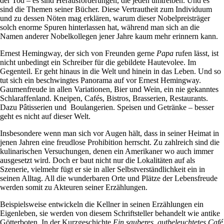
der Tod – es sind Herausforderungen, die jeden umtreiben. Und es
sind die Themen seiner Bücher. Diese Vertrautheit zum Individuum
und zu dessen Nöten mag erklären, warum dieser Nobelpreisträger
solch enorme Spuren hinterlassen hat, während man sich an die
Namen anderer Nobelkollegen jener Jahre kaum mehr erinnern kann.
Ernest Hemingway, der sich von Freunden gerne
Papa
rufen lässt, ist
nicht unbedingt ein Schreiber für die gebildete Hautevolee. Im
Gegenteil. Er geht hinaus in die Welt und hinein in das Leben. Und so
tut sich ein beschwingtes Panorama auf vor Ernest Hemingway.
Gaumenfreude in allen Variationen, Bier und Wein, ein nie gekanntes
Schlaraffenland. Kneipen, Cafés, Bistros, Brasserien, Restaurants.
Dazu Pâtisserien und Boulangerien. Speisen und Getränke – besser
geht es nicht auf dieser Welt.
Insbesondere wenn man sich vor Augen hält, dass in seiner Heimat in
jenen Jahren eine freudlose Prohibition herrscht. Zu zahlreich sind die
kulinarischen Versuchungen, denen ein Amerikaner wo auch immer
ausgesetzt wird. Doch er baut nicht nur die Lokalitäten auf als
Szenerie, vielmehr fügt er sie in aller Selbstverständlichkeit ein in
seinen Alltag. All die wunderbaren Orte und Plätze der Lebensfreude
werden somit zu Akteuren seiner Erzählungen.
Beispielsweise entwickeln die Kellner in seinen Erzählungen ein
Eigenleben, sie werden von diesem Schriftsteller behandelt wie antike
Götterboten. In der Kurzgeschichte
Ein sauberes, gutbeleuchtetes Café