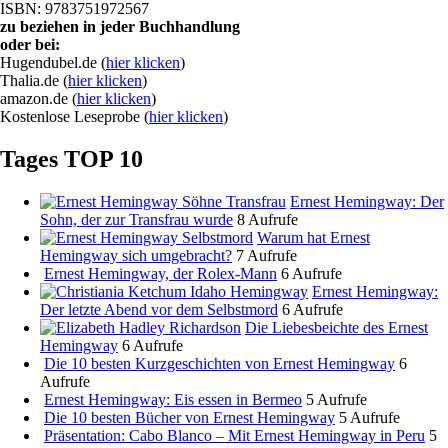
ISBN: 9783751972567
zu beziehen in jeder Buchhandlung
oder bei:
Hugendubel.de (
hier klicken
)
Thalia.de (
hier klicken
)
amazon.de (
hier klicken
)
Kostenlose Leseprobe (
hier klicken
)
Tages TOP 10
Ernest Hemingway: Der
Sohn, der zur Transfrau wurde
8 Aufrufe
Warum hat Ernest
Hemingway sich umgebracht?
7 Aufrufe
Ernest Hemingway, der Rolex-Mann
6 Aufrufe
Ernest Hemingway:
Der letzte Abend vor dem Selbstmord
6 Aufrufe
Die Liebesbeichte des Ernest
Hemingway
6 Aufrufe
Die 10 besten Kurzgeschichten von Ernest Hemingway
6
Aufrufe
Ernest Hemingway: Eis essen in Bermeo
5 Aufrufe
Die 10 besten Bücher von Ernest Hemingway
5 Aufrufe
Präsentation: Cabo Blanco – Mit Ernest Hemingway in Peru
5