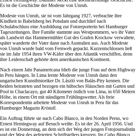
Es ist die Geschichte der Modeste von Unruh.
Modeste von Unruh, sie ist vom Jahrgang 1927, verbrachte ihre
Kindheit in Babelsberg bei Potsdam und durchlief nach
Schulabschluss eine Ausbildung zur Fotoreporterin bei Hamburger
Tageszeitungen. Ihre Familie stammte aus Westpommern, wo ihr Vater
als Landwirt das Hammermühler Gut des Grafen Krockow verwaltete,
später wanderte der Vater dann nach Australien aus. Auch Modeste
von Unruh wurde bald vom Fernweh gepackt. Kurzentschlossen ließ
sie im Jahr 1954 ihren VW-Käfer über den Atlantik verschiffen, denn
ihre Leidenschaft gehörte dem amerikanischen Kontinent.
Nach einem Jahr Panamericana blieb die junge Frau auf dem Highway
in Peru hängen. In Lima lernte Modeste von Unruh dann den
ungarischen Kunsthistoriker Dr. László von Balás-Piry kennen. Die
beiden heirateten und bezogen ein hübsches Häuschen mit Garten und
Pool in Chaclacayo, gut 40 Kilometer östlich von Lima, in 650 Metern
Höhe, in einem Ort mit ständigem Frühlingswetter. Als freie
Korrespondentin arbeitete Modeste von Unruh in Peru für das
Hamburger Magazin
Kristall
.
Ein Auftrag führte sie nach Cabo Blanco, in den Norden Perus, wo
Ernest Hemingway auf Besuch weilte. Es ist der 26. April 1956. Und
es ist ein Donnerstag, an dem sich der Weg der jungen Fotojournalistin
und der Weg des gefeierten Schriftstellers kreuzen. Im
Cabo Blanco