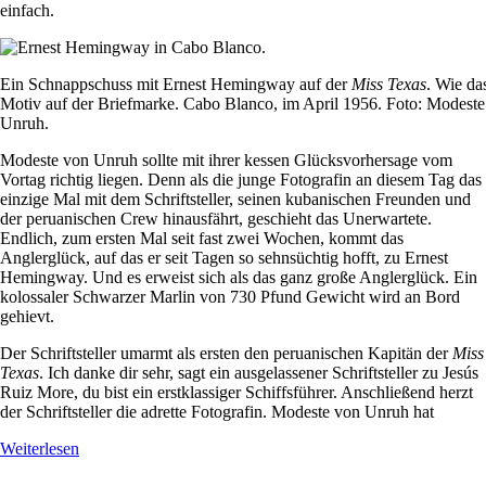
einfach.
Ein Schnappschuss mit Ernest Hemingway auf der
Miss Texas
. Wie da
Motiv auf der Briefmarke. Cabo Blanco, im April 1956. Foto: Modest
Unruh.
Modeste von Unruh sollte mit ihrer kessen Glücksvorhersage vom
Vortag richtig liegen. Denn als die junge Fotografin an diesem Tag das
einzige Mal mit dem Schriftsteller, seinen kubanischen Freunden und
der peruanischen Crew hinausfährt, geschieht das Unerwartete.
Endlich, zum ersten Mal seit fast zwei Wochen, kommt das
Anglerglück, auf das er seit Tagen so sehnsüchtig hofft, zu Ernest
Hemingway. Und es erweist sich als das ganz große Anglerglück. Ein
kolossaler Schwarzer Marlin von 730 Pfund Gewicht wird an Bord
gehievt.
Der Schriftsteller umarmt als ersten den peruanischen Kapitän der
Miss
Texas
. Ich danke dir sehr, sagt ein ausgelassener Schriftsteller zu Jesús
Ruiz More, du bist ein erstklassiger Schiffsführer. Anschließend herzt
der Schriftsteller die adrette Fotografin. Modeste von Unruh hat
Weiterlesen