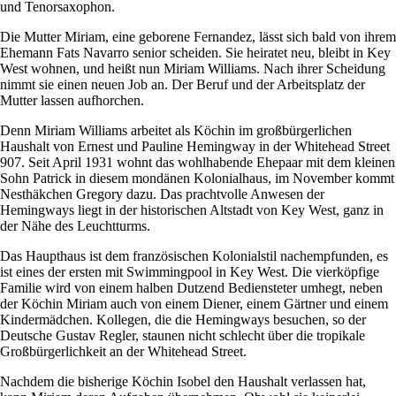
und Tenorsaxophon.
Die Mutter Miriam, eine geborene Fernandez, lässt sich bald von ihrem
Ehemann Fats Navarro senior scheiden. Sie heiratet neu, bleibt in Key
West wohnen, und heißt nun Miriam Williams. Nach ihrer Scheidung
nimmt sie einen neuen Job an. Der Beruf und der Arbeitsplatz der
Mutter lassen aufhorchen.
Denn Miriam Williams arbeitet als Köchin im großbürgerlichen
Haushalt von Ernest und Pauline Hemingway in der Whitehead Street
907. Seit April 1931 wohnt das wohlhabende Ehepaar mit dem kleinen
Sohn Patrick in diesem mondänen Kolonialhaus, im November kommt
Nesthäkchen Gregory dazu. Das prachtvolle Anwesen der
Hemingways liegt in der historischen Altstadt von Key West, ganz in
der Nähe des Leuchtturms.
Das Haupthaus ist dem französischen Kolonialstil nachempfunden, es
ist eines der ersten mit Swimmingpool in Key West. Die vierköpfige
Familie wird von einem halben Dutzend Bediensteter umhegt, neben
der Köchin Miriam auch von einem Diener, einem Gärtner und einem
Kindermädchen. Kollegen, die die Hemingways besuchen, so der
Deutsche Gustav Regler, staunen nicht schlecht über die tropikale
Großbürgerlichkeit an der Whitehead Street.
Nachdem die bisherige Köchin Isobel den Haushalt verlassen hat,