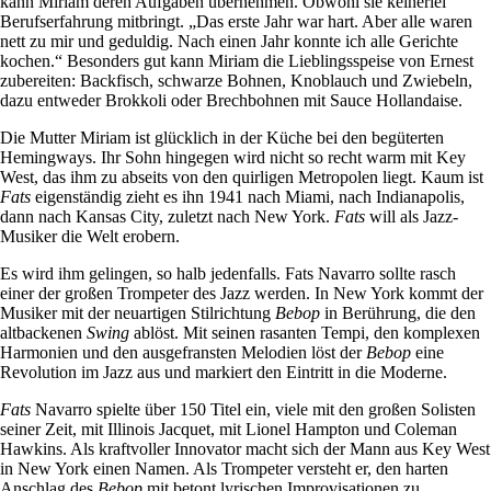
kann Miriam deren Aufgaben übernehmen. Obwohl sie keinerlei
Berufserfahrung mitbringt. „Das erste Jahr war hart. Aber alle waren
nett zu mir und geduldig. Nach einen Jahr konnte ich alle Gerichte
kochen.“ Besonders gut kann Miriam die Lieblingsspeise von Ernest
zubereiten: Backfisch, schwarze Bohnen, Knoblauch und Zwiebeln,
dazu entweder Brokkoli oder Brechbohnen mit Sauce Hollandaise.
Die Mutter Miriam ist glücklich in der Küche bei den begüterten
Hemingways. Ihr Sohn hingegen wird nicht so recht warm mit Key
West, das ihm zu abseits von den quirligen Metropolen liegt. Kaum ist
Fats
eigenständig zieht es ihn 1941 nach Miami, nach Indianapolis,
dann nach Kansas City, zuletzt nach New York.
Fats
will als Jazz-
Musiker die Welt erobern.
Es wird ihm gelingen, so halb jedenfalls. Fats Navarro sollte rasch
einer der großen Trompeter des Jazz werden. In New York kommt der
Musiker mit der neuartigen Stilrichtung
Bebop
in Berührung, die den
altbackenen
Swing
ablöst. Mit seinen rasanten Tempi, den komplexen
Harmonien und den ausgefransten Melodien löst der
Bebop
eine
Revolution im Jazz aus und markiert den Eintritt in die Moderne.
Fats
Navarro spielte über 150 Titel ein, viele mit den großen Solisten
seiner Zeit, mit Illinois Jacquet, mit Lionel Hampton und Coleman
Hawkins. Als kraftvoller Innovator macht sich der Mann aus Key West
in New York einen Namen. Als Trompeter versteht er, den harten
Anschlag des
Bebop
mit betont lyrischen Improvisationen zu