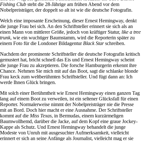
Fishing Club
steht die 28-Jährige am frühen Abend vor dem
Nobelpreisträger, der doppelt so alt ist wie die deutsche Fotografin.
Welch eine imposante Erscheinung, dieser Ernest Hemingway, denkt
die junge Frau bei sich. An den Schriftsteller erinnert sie sich als an
einen Mann von mittlerer Größe, jedoch von kräftiger Statur,
like a tree
trunk
, wie ein wuchtiger Baumstamm, wird die Reporterin später zu
einem Foto für die Londoner Bildagentur
Black Star
schreiben.
Nachdem der prominente Schriftsteller die deutsche Fotografin kritisch
gemustert hat, bricht schnell das Eis und Ernest Hemingway scheint
die junge Frau zu akzeptieren. Die forsche Hamburgerin erkennt ihre
Chance. Nehmen Sie mich mit auf das Boot, sagt die schlanke blonde
Frau keck zum weltberühmten Schriftsteller. Und fügt dann an: Ich
werde Ihnen Glück bringen.
Mit solch einer Berühmtheit wie Ernest Hemingway einen ganzen Tag
lang auf einem Boot zu verweilen, ist ein seltener Glücksfall für einen
Reporter. Normalerweise nimmt der Nobelpreisträger nie die Presse
mit an Bord. Doch hier macht er eine Ausnahme. Der Schriftsteller
kommt auf die
Miss Texas
, in Bermudas, einem kurzärmeligen
Baumwollhemd, darüber die Jacke, auf dem Kopf eine graue Jockey-
Kappe als Schutz. Und Ernest Hemingway behandelt die junge
Modeste von Unruh mit ausgesuchter Aufmerksamkeit, vielleicht
erinnert er sich an seine Anfänge als Journalist, vielleicht mag er sie