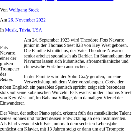
Von
Wolfgang Stock
Am
26. November 2022
In
Musik
,
Trivia
,
USA
Am 24. September 1923 wird Theodore
Fats
Navarro
junior in der Thomas Street 828 von Key West geboren.
Fats
Die Familie ist mittellos, der Vater Theodore Navarro
Navarro,
senior arbeitet sporadisch als Barbier. Im Stammbaum der
einer der
Navarros lassen sich kubanische, afroamerikanische und
großen
chinesische Vorfahren ausmachen.
Trompeter
des
In der Familie wird der Sohn
Cody
gerufen, um eine
Bebop
.
Verwechslung mit dem Vater vorzubeugen.
Cody
, der
neben Englisch ein passables Spanisch spricht, zeigt sich besonders
stolz auf seine kubanischen Wurzeln. Fats wächst in der Thomas Street
von Key West auf, im Bahama Village, dem damaligen Viertel der
Einwanderer.
Der Vater, der selber Piano spielt, erkennt früh das musikalische Talent
seines Sohnes und fördert dessen Entwicklung an den Instrumenten.
Als Kind versucht sich Fats junior ab dem sechsten Lebensjahr
zunächst am Klavier, mit 13 Jahren steigt er dann um auf Trompete