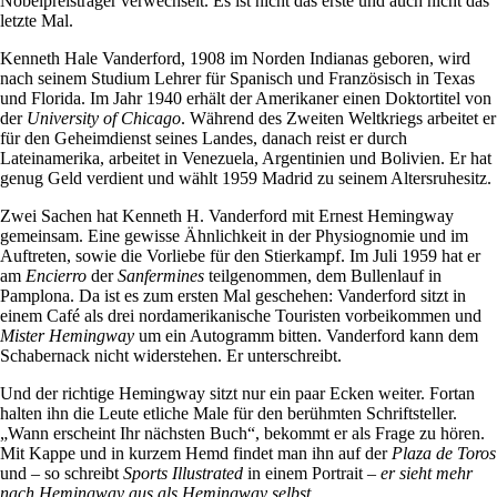
Nobelpreisträger verwechselt. Es ist nicht das erste und auch nicht das
letzte Mal.
Kenneth Hale Vanderford, 1908 im Norden Indianas geboren, wird
nach seinem Studium Lehrer für Spanisch und Französisch in Texas
und Florida. Im Jahr 1940 erhält der Amerikaner einen Doktortitel von
der
University of Chicago
. Während des Zweiten Weltkriegs arbeitet er
für den Geheimdienst seines Landes, danach reist er durch
Lateinamerika, arbeitet in Venezuela, Argentinien und Bolivien. Er hat
genug Geld verdient und wählt 1959 Madrid zu seinem Altersruhesitz.
Zwei Sachen hat Kenneth H. Vanderford mit Ernest Hemingway
gemeinsam. Eine gewisse Ähnlichkeit in der Physiognomie und im
Auftreten, sowie die Vorliebe für den Stierkampf. Im Juli 1959 hat er
am
Encierro
der
Sanfermines
teilgenommen, dem Bullenlauf in
Pamplona. Da ist es zum ersten Mal geschehen: Vanderford sitzt in
einem Café als drei nordamerikanische Touristen vorbeikommen und
Mister Hemingway
um ein Autogramm bitten. Vanderford kann dem
Schabernack nicht widerstehen. Er unterschreibt.
Und der richtige Hemingway sitzt nur ein paar Ecken weiter. Fortan
halten ihn die Leute etliche Male für den berühmten Schriftsteller.
„Wann erscheint Ihr nächsten Buch“, bekommt er als Frage zu hören.
Mit Kappe und in kurzem Hemd findet man ihn auf der
Plaza de Toros
und – so schreibt
Sports Illustrated
in einem Portrait –
er sieht mehr
nach Hemingway aus als Hemingway selbst.