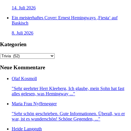
14. Juli 2026
Ein meisterhaftes Cover: Ernest Hemingways ‚Fiesta‘ auf
Baskisch
8. Juli 2026
Kategorien
Kategorien
Neue Kommentare
Olaf Kosmoll
"Sehr geehrter Herr Kleeberg, Ich glaube, mein Sohn hat fast
alles gelesen, was Hemingway ..."
Maria Frau Nyffenegger
"Sehr schön geschrieben. Gute Informationen. Überall, wo er
war, ist es wunderschön! Schöne Gegenden, ..."
Heide Langguth