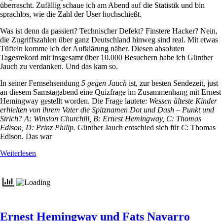
überrascht. Zufällig schaue ich am Abend auf die Statistik und bin
sprachlos, wie die Zahl der User hochschießt.
Was ist denn da passiert? Technischer Defekt? Finstere Hacker? Nein,
die Zugriffszahlen über ganz Deutschland hinweg sind real. Mit etwas
Tüfteln komme ich der Aufklärung näher. Diesen absoluten
Tagesrekord mit insgesamt über 10.000 Besuchern habe ich Günther
Jauch zu verdanken. Und das kam so.
In seiner Fernsehsendung
5 gegen Jauch
ist, zur besten Sendezeit, just
an diesem Samstagabend eine Quizfrage im Zusammenhang mit Ernest
Hemingway gestellt worden. Die Frage lautete:
Wessen älteste Kinder
erhielten von ihrem Vater die Spitznamen Dot und Dash – Punkt und
Strich? A: Winston Churchill, B: Ernest Hemingway, C: Thomas
Edison, D: Prinz Philip.
Günther Jauch entschied sich für
C
: Thomas
Edison. Das war
Weiterlesen
Ernest Hemingway und Fats Navarro