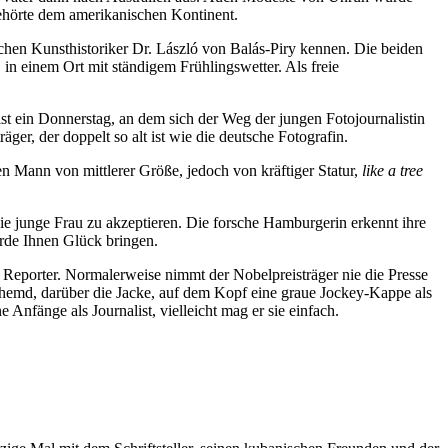
gehörte dem amerikanischen Kontinent.
hen Kunsthistoriker Dr. László von Balás-Piry kennen. Die beiden
n einem Ort mit ständigem Frühlingswetter. Als freie
st ein Donnerstag, an dem sich der Weg der jungen Fotojournalistin
ger, der doppelt so alt ist wie die deutsche Fotografin.
nen Mann von mittlerer Größe, jedoch von kräftiger Statur,
like a tree
die junge Frau zu akzeptieren. Die forsche Hamburgerin erkennt ihre
erde Ihnen Glück bringen.
n Reporter. Normalerweise nimmt der Nobelpreisträger nie die Presse
emd, darüber die Jacke, auf dem Kopf eine graue Jockey-Kappe als
nfänge als Journalist, vielleicht mag er sie einfach.