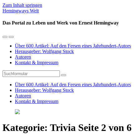
Zum Inhalt springen
Hemingways Welt
Das Portal zu Leben und Werk von Ernest Hemingway
Mobil-
Suchfeld
Menü
umschalten
Über 600 Artikel: Auf den Fersen eines Jahrhundert-Autors
umschalten
Herausgeber: Wolfgang Stock
Autoren
Kontakt & Impressum
Suchen
Über 600 Artikel: Auf den Fersen eines Jahrhundert-Autors
Herausgeber: Wolfgang Stock
Autoren
Kontakt & Impressum
Kategorie:
Trivia
Seite 2 von 6