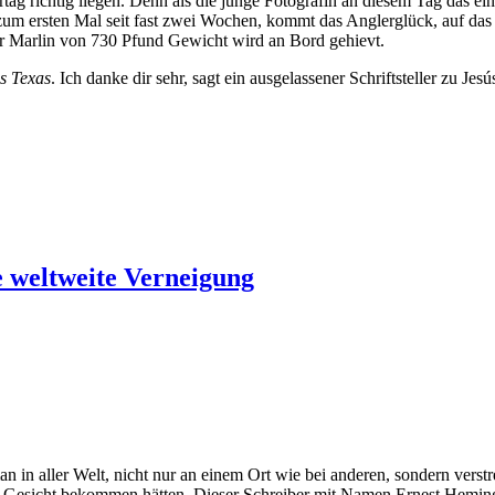
ag richtig liegen. Denn als die junge Fotografin an diesem Tag das ein
zum ersten Mal seit fast zwei Wochen, kommt das Anglerglück, auf das
er Marlin von 730 Pfund Gewicht wird an Bord gehievt.
s Texas
. Ich danke dir sehr, sagt ein ausgelassener Schriftsteller zu Jes
 weltweite Verneigung
n aller Welt, nicht nur an einem Ort wie bei anderen, sondern verstr
u Gesicht bekommen hätten. Dieser Schreiber mit Namen Ernest Hemingw