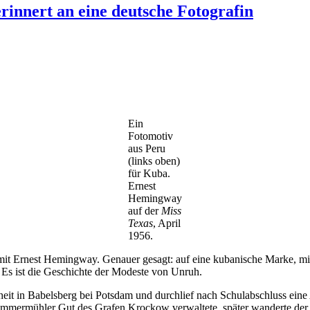
innert an eine deutsche Fotografin
Ein
Fotomotiv
aus Peru
(links oben)
für Kuba.
Ernest
Hemingway
auf der
Miss
Texas
, April
1956.
 mit Ernest Hemingway. Genauer gesagt: auf eine kubanische Marke, m
 Es ist die Geschichte der Modeste von Unruh.
eit in Babelsberg bei Potsdam und durchlief nach Schulabschluss eine
ammermühler Gut des Grafen Krockow verwaltete, später wanderte der