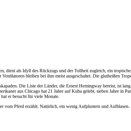
en, dient als Idyll des Rückzugs und der Tollheit zugleich, ein tropisc
 Ventilatoren bleiben bei ihm meist ausgeschaltet. Die glutheißen Trop
skapaden. Die Liste der Länder, die Ernest Hemingway bereist, ist lang
rikaner aus Chicago hat 21 Jahre auf Kuba gelebt, sieben Jahre in Par
 hat er besucht für viele Monate.
der vom Pferd erzählt. Natürlich, ein wenig Aufplustern und Aufblase