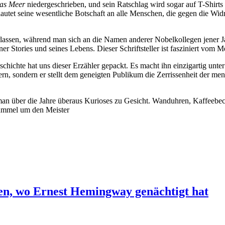
das Meer
niedergeschrieben, und sein Ratschlag wird sogar auf T-Shirts
lautet seine wesentliche Botschaft an alle Menschen, die gegen die Wi
rlassen, während man sich an die Namen anderer Nobelkollegen jener J
iner Stories und seines Lebens.
Dieser Schriftsteller ist fasziniert vo
chichte hat uns dieser Erzähler gepackt. E
s macht ihn einzigartig unt
rn, sondern er stellt dem geneigten Publikum die Zerrissenheit der men
an über die Jahre überaus Kurioses zu Gesicht. Wanduhren, Kaffeebec
ummel um den Meister
en, wo Ernest Hemingway genächtigt hat