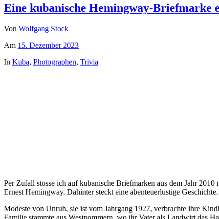
Eine kubanische Hemingway-Briefmarke er
Von
Wolfgang Stock
Am
15. Dezember 2023
In
Kuba
,
Photographen
,
Trivia
Per Zufall stosse ich auf kubanische Briefmarken aus dem Jahr 2010
Ernest Hemingway. Dahinter steckt eine abenteuerlustige Geschichte.
Modeste von Unruh, sie ist vom Jahrgang 1927, verbrachte ihre Kindh
Familie stammte aus Westpommern, wo ihr Vater als Landwirt das H