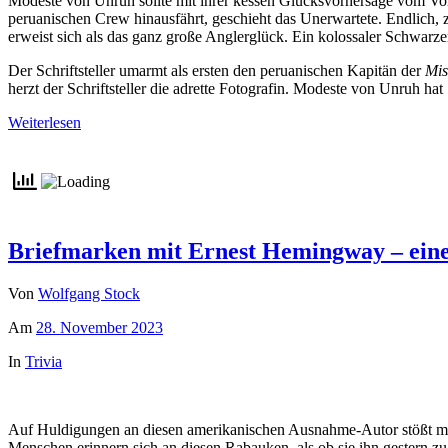
Modeste von Unruh sollte mit ihrer kessen Glücksvorhersage vom Vort
peruanischen Crew hinausfährt, geschieht das Unerwartete. Endlich, 
erweist sich als das ganz große Anglerglück. Ein kolossaler Schwarz
Der Schriftsteller umarmt als ersten den peruanischen Kapitän der
Mis
herzt der Schriftsteller die adrette Fotografin. Modeste von Unruh hat
Weiterlesen
Briefmarken mit Ernest Hemingway – eine
Von
Wolfgang Stock
Am
28. November 2023
In
Trivia
Auf Huldigungen an diesen amerikanischen Ausnahme-Autor stößt man i
Menschen erinnern sich an diesen Rabauken, als ob sie ihn gestern z