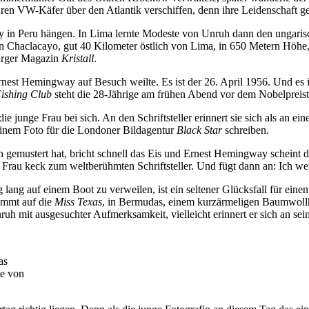
hren VW-Käfer über den Atlantik verschiffen, denn ihre Leidenschaft 
 in Peru hängen. In Lima lernte Modeste von Unruh dann den ungarisc
 Chaclacayo, gut 40 Kilometer östlich von Lima, in 650 Metern Höhe, i
urger Magazin
Kristall
.
nest Hemingway auf Besuch weilte. Es ist der 26. April 1956. Und es i
ishing Club
steht die 28-Jährige am frühen Abend vor dem Nobelpreisträ
junge Frau bei sich. An den Schriftsteller erinnert sie sich als an ei
einem Foto für die Londoner Bildagentur
Black Star
schreiben.
ch gemustert hat, bricht schnell das Eis und Ernest Hemingway scheint 
 Frau keck zum weltberühmten Schriftsteller. Und fügt dann an: Ich w
ang auf einem Boot zu verweilen, ist ein seltener Glücksfall für eine
kommt auf die
Miss Texas
, in Bermudas, einem kurzärmeligen Baumwollh
it ausgesuchter Aufmerksamkeit, vielleicht erinnert er sich an seine A
as
te von