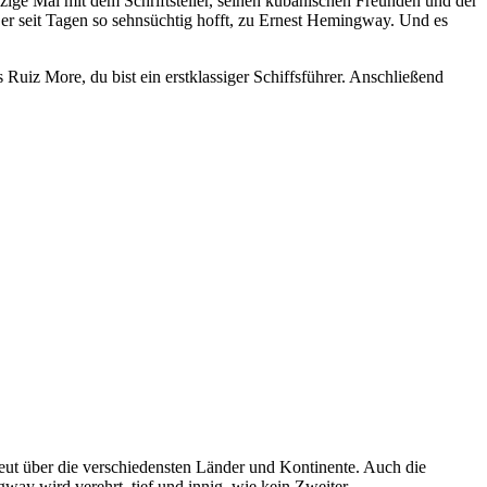
zige Mal mit dem Schriftsteller, seinen kubanischen Freunden und der
 er seit Tagen so sehnsüchtig hofft, zu Ernest Hemingway. Und es
ús Ruiz More, du bist ein erstklassiger Schiffsführer. Anschließend
eut über die verschiedensten Länder und Kontinente. Auch die
ay wird verehrt, tief und innig, wie kein Zweiter.