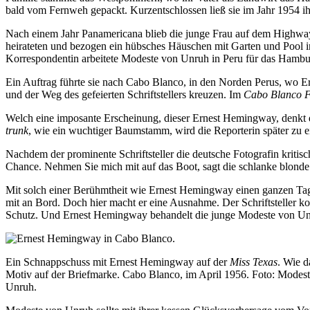
bald vom Fernweh gepackt. Kurzentschlossen ließ sie im Jahr 1954 i
Nach einem Jahr Panamericana blieb die junge Frau auf dem Highway
heirateten und bezogen ein hübsches Häuschen mit Garten und Pool in
Korrespondentin arbeitete Modeste von Unruh in Peru für das Hamb
Ein Auftrag führte sie nach Cabo Blanco, in den Norden Perus, wo Er
und der Weg des gefeierten Schriftstellers kreuzen. Im
Cabo Blanco
F
Welch eine imposante Erscheinung, dieser Ernest Hemingway, denkt die 
trunk
, wie ein wuchtiger Baumstamm, wird die Reporterin später zu 
Nachdem der prominente Schriftsteller die deutsche Fotografin kritis
Chance. Nehmen Sie mich mit auf das Boot, sagt die schlanke blonde
Mit solch einer Berühmtheit wie Ernest Hemingway einen ganzen Tag l
mit an Bord. Doch hier macht er eine Ausnahme. Der Schriftsteller 
Schutz. Und Ernest Hemingway behandelt die junge Modeste von Unruh m
Ein Schnappschuss mit Ernest Hemingway auf der
Miss Texas
. Wie d
Motiv auf der Briefmarke. Cabo Blanco, im April 1956. Foto: Modes
Unruh.