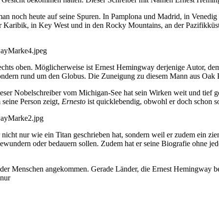
 man noch heute auf seine Spuren. In Pamplona und Madrid, in Venedig 
er Karibik, in Key West und in den Rocky Mountains, an der Pazifikküst
 Rechts oben. Möglicherweise ist Ernest Hemingway derjenige Autor, d
 Sondern rund um den Globus. Die Zuneigung zu diesem Mann aus Oak Pa
er Nobelschreiber vom Michigan-See hat sein Wirken weit und tief gestr
seine Person zeigt,
Ernesto
ist quicklebendig, obwohl er doch schon so v
r nicht nur wie ein Titan geschrieben hat, sondern weil er zudem ein zi
ewundern oder bedauern sollen. Zudem hat er seine Biografie ohne jede
tag der Menschen angekommen. Gerade Länder, die Ernest Hemingway beson
 nur