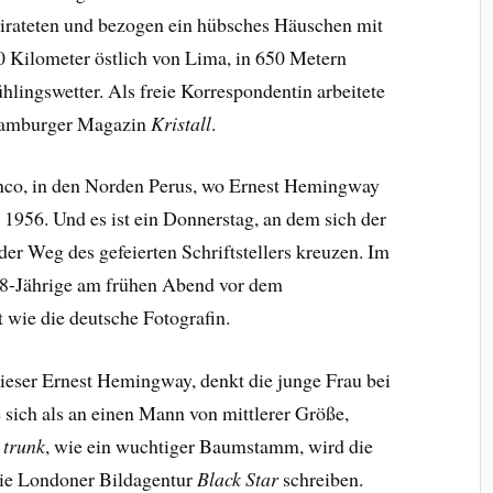
eirateten und bezogen ein hübsches Häuschen mit
0 Kilometer östlich von Lima, in 650 Metern
hlingswetter. Als freie Korrespondentin arbeitete
 Hamburger Magazin
Kristall
.
anco, in den Norden Perus, wo Ernest Hemingway
l 1956. Und es ist ein Donnerstag, an dem sich der
er Weg des gefeierten Schriftstellers kreuzen. Im
28-Jährige am frühen Abend vor dem
st wie die deutsche Fotografin.
ieser Ernest Hemingway, denkt die junge Frau bei
ie sich als an einen Mann von mittlerer Größe,
e trunk
, wie ein wuchtiger Baumstamm, wird die
die Londoner Bildagentur
Black Star
schreiben.