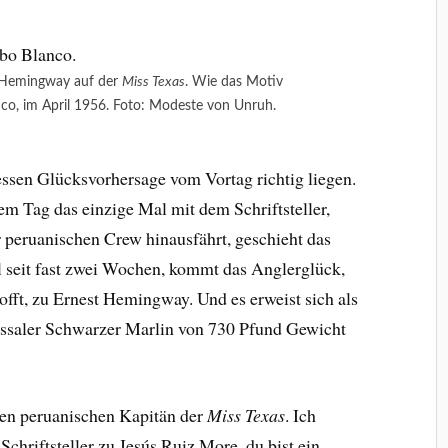
 Hemingway auf der
Miss Texas
. Wie das Motiv
nco, im April 1956. Foto: Modeste von Unruh.
essen Glücksvorhersage vom Vortag richtig liegen.
em Tag das einzige Mal mit dem Schriftsteller,
 peruanischen Crew hinausfährt, geschieht das
l seit fast zwei Wochen, kommt das Anglerglück,
hofft, zu Ernest Hemingway. Und es erweist sich als
ossaler Schwarzer Marlin von 730 Pfund Gewicht
 den peruanischen Kapitän der
Miss Texas
. Ich
 Schriftsteller zu Jesús Ruiz More, du bist ein