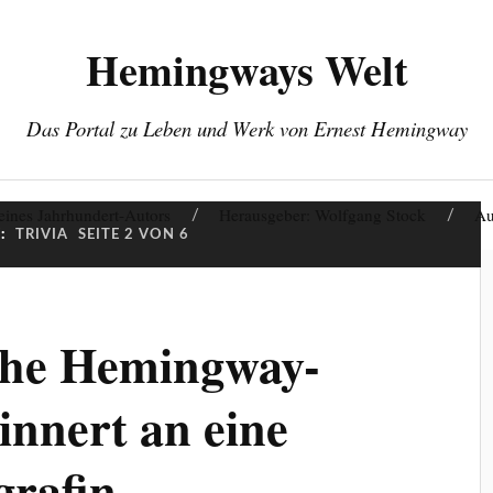
Hemingways Welt
Das Portal zu Leben und Werk von Ernest Hemingway
eines Jahrhundert-Autors
Herausgeber: Wolfgang Stock
Au
:
TRIVIA
SEITE 2 VON 6
che Hemingway-
innert an eine
grafin