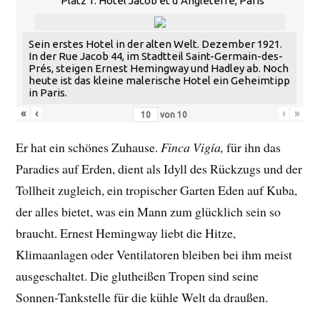
Platz 1: Hôtel Jacob et d’Angleterre, Paris
Sein erstes Hotel in der alten Welt. Dezember 1921.
In der Rue Jacob 44, im Stadtteil Saint-Germain-des-
Prés, steigen Ernest Hemingway und Hadley ab. Noch
heute ist das kleine malerische Hotel ein Geheimtipp
in Paris.
«
‹
›
»
von
10
Er hat ein schönes Zuhause.
Finca Vigía,
für ihn das
Paradies auf Erden, dient als Idyll des Rückzugs und der
Tollheit zugleich, ein tropischer Garten Eden auf Kuba,
der alles bietet, was ein Mann zum glücklich sein so
braucht. Ernest Hemingway liebt die Hitze,
Klimaanlagen oder Ventilatoren bleiben bei ihm meist
ausgeschaltet. Die glutheißen Tropen sind seine
Sonnen-Tankstelle für die kühle Welt da draußen.