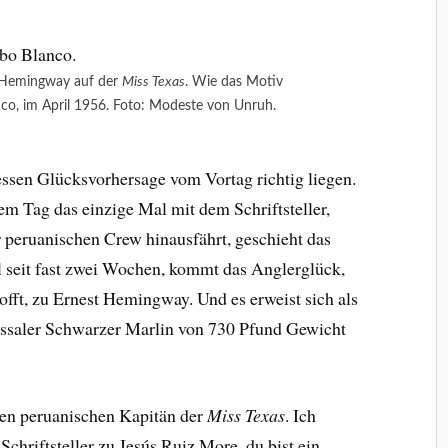
 Hemingway auf der
Miss Texas
. Wie das Motiv
nco, im April 1956. Foto: Modeste von Unruh.
essen Glücksvorhersage vom Vortag richtig liegen.
em Tag das einzige Mal mit dem Schriftsteller,
 peruanischen Crew hinausfährt, geschieht das
l seit fast zwei Wochen, kommt das Anglerglück,
hofft, zu Ernest Hemingway. Und es erweist sich als
ossaler Schwarzer Marlin von 730 Pfund Gewicht
 den peruanischen Kapitän der
Miss Texas
. Ich
 Schriftsteller zu Jesús Ruiz More, du bist ein