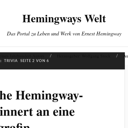
Hemingways Welt
Das Portal zu Leben und Werk von Ernest Hemingway
eines Jahrhundert-Autors
Herausgeber: Wolfgang Stock
Au
:
TRIVIA
SEITE 2 VON 6
che Hemingway-
innert an eine
grafin