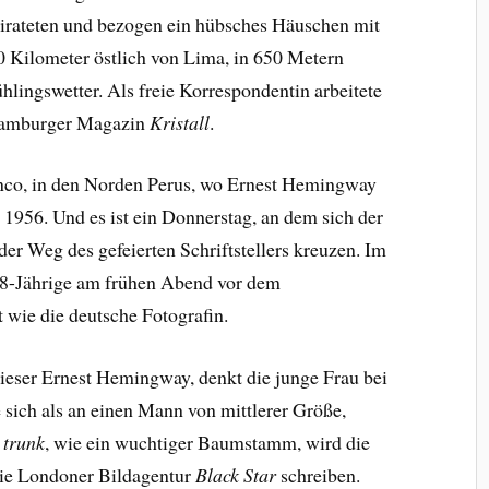
eirateten und bezogen ein hübsches Häuschen mit
0 Kilometer östlich von Lima, in 650 Metern
hlingswetter. Als freie Korrespondentin arbeitete
 Hamburger Magazin
Kristall
.
anco, in den Norden Perus, wo Ernest Hemingway
l 1956. Und es ist ein Donnerstag, an dem sich der
er Weg des gefeierten Schriftstellers kreuzen. Im
28-Jährige am frühen Abend vor dem
st wie die deutsche Fotografin.
ieser Ernest Hemingway, denkt die junge Frau bei
ie sich als an einen Mann von mittlerer Größe,
e trunk
, wie ein wuchtiger Baumstamm, wird die
die Londoner Bildagentur
Black Star
schreiben.