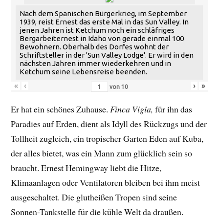
Nach dem Spanischen Bürgerkrieg, im September
1939, reist Ernest das erste Mal in das Sun Valley. In
jenen Jahren ist Ketchum noch ein schläfriges
Bergarbeiternest in Idaho von gerade einmal 100
Bewohnern. Oberhalb des Dorfes wohnt der
Schriftsteller in der 'Sun Valley Lodge'. Er wird in den
nächsten Jahren immer wiederkehren und in
Ketchum seine Lebensreise beenden.
«
‹
›
»
von
10
Er hat ein schönes Zuhause.
Finca Vigía,
für ihn das
Paradies auf Erden, dient als Idyll des Rückzugs und der
Tollheit zugleich, ein tropischer Garten Eden auf Kuba,
der alles bietet, was ein Mann zum glücklich sein so
braucht. Ernest Hemingway liebt die Hitze,
Klimaanlagen oder Ventilatoren bleiben bei ihm meist
ausgeschaltet. Die glutheißen Tropen sind seine
Sonnen-Tankstelle für die kühle Welt da draußen.