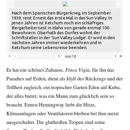
Nach dem Spanischen Bürgerkrieg, im September
1939, reist Ernest das erste Mal in das Sun Valley. In
jenen Jahren ist Ketchum noch ein schläfriges
Bergarbeiternest in Idaho von gerade einmal 100
Bewohnern. Oberhalb des Dorfes wohnt der
Schriftsteller in der 'Sun Valley Lodge'. Er wird in den
nächsten Jahren immer wiederkehren und in
Ketchum seine Lebensreise beenden.
«
‹
›
»
von
10
Er hat ein schönes Zuhause.
Finca Vigía,
für ihn das
Paradies auf Erden, dient als Idyll des Rückzugs und der
Tollheit zugleich, ein tropischer Garten Eden auf Kuba,
der alles bietet, was ein Mann zum glücklich sein so
braucht. Ernest Hemingway liebt die Hitze,
Klimaanlagen oder Ventilatoren bleiben bei ihm meist
ausgeschaltet. Die glutheißen Tropen sind seine