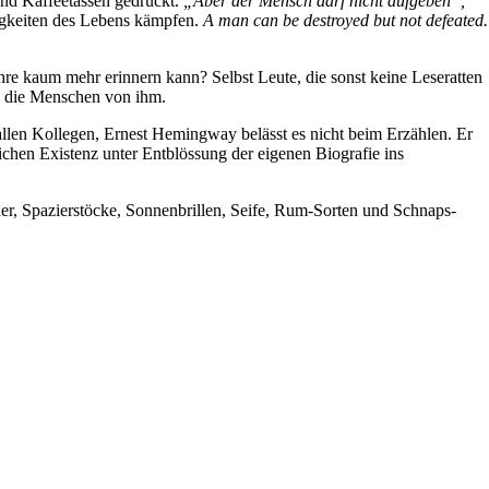
und Kaffeetassen gedruckt.
„Aber der Mensch darf nicht aufgeben“,
rigkeiten des Lebens kämpfen.
A man can be destroyed but not defeated.
re kaum mehr erinnern kann? Selbst Leute, die sonst keine Leseratten
nd die Menschen von ihm.
 allen Kollegen, Ernest Hemingway belässt es nicht beim Erzählen. Er
ichen Existenz unter Entblössung der eigenen Biografie ins
r, Spazierstöcke, Sonnenbrillen, Seife, Rum-Sorten und Schnaps-