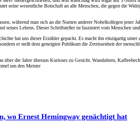
s Meer
niedergeschrieben, und sein Ratschlag wird sogar auf T-Shirts 
autet seine wesentliche Botschaft an alle Menschen, die gegen die Wid
lassen, während man sich an die Namen anderer Nobelkollegen jener Jah
und seines Lebens.
Dieser Schriftsteller ist fasziniert vom Menschen u
hichte hat uns dieser Erzähler gepackt. E
s macht ihn einzigartig unter
sondern er stellt dem geneigten Publikum die Zerrissenheit der menschl
n über die Jahre überaus Kurioses zu Gesicht. Wanduhren, Kaffeebeche
mmel um den Meister
n, wo Ernest Hemingway genächtigt hat