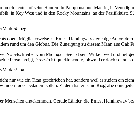
an noch heute auf seine Spuren. In Pamplona und Madrid, in Venedig u
aribik, in Key West und in den Rocky Mountains, an der Pazifikküste Sü
Rechts oben. Möglicherweise ist Ernest Hemingway derjenige Autor, de
Sondern rund um den Globus. Die Zuneigung zu diesem Mann aus Oak Par
 Nobelschreiber vom Michigan-See hat sein Wirken weit und tief gestre
eine Person zeigt,
Ernesto
ist quicklebendig, obwohl er doch schon so vi
nicht nur wie ein Titan geschrieben hat, sondern weil er zudem ein zie
wundern oder bedauern sollen. Zudem hat er seine Biografie ohne jede 
g der Menschen angekommen. Gerade Länder, die Ernest Hemingway besond