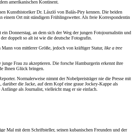
e dem amerikanischen Kontinent.
en Kunsthistoriker Dr. László von Balás-Piry kennen. Die beiden
n einem Ort mit ständigem Frühlingswetter. Als freie Korrespondentin
t ein Donnerstag, an dem sich der Weg der jungen Fotojournalistin und
er doppelt so alt ist wie die deutsche Fotografin.
n Mann von mittlerer Größe, jedoch von kräftiger Statur,
like a tree
ie junge Frau zu akzeptieren. Die forsche Hamburgerin erkennt ihre
de Ihnen Glück bringen.
Reporter. Normalerweise nimmt der Nobelpreisträger nie die Presse mit
 darüber die Jacke, auf dem Kopf eine graue Jockey-Kappe als
fänge als Journalist, vielleicht mag er sie einfach.
ige Mal mit dem Schriftsteller, seinen kubanischen Freunden und der