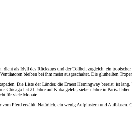
n, dient als Idyll des Rückzugs und der Tollheit zugleich, ein tropisch
Ventilatoren bleiben bei ihm meist ausgeschaltet. Die glutheißen Trope
kapaden. Die Liste der Länder, die Ernest Hemingway bereist, ist lang.
s Chicago hat 21 Jahre auf Kuba gelebt, sieben Jahre in Paris. Italie
ucht für viele Monate.
er vom Pferd erzählt. Natürlich, ein wenig Aufplustern und Aufblasen