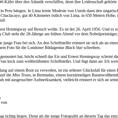
W-Käfer über den Atlantik verschiffen, denn ihre Leidenschaft gehört
in Peru hängen. In Lima lernte Modeste von Unruh dann den ungarisch
Chaclacayo, gut 40 Kilometer östlich von Lima, in 650 Metern Höhe, i
tall
.
est Hemingway auf Besuch weilte. Es ist der 26. April 1956. Und es is
g Club
steht die 28-Jährige am frühen Abend vor dem Nobelpreisträger, d
unge Frau bei sich. An den Schriftsteller erinnert sie sich als an eine
inem Foto für die Londoner Bildagentur
Black Star
schreiben.
h gemustert hat, bricht schnell das Eis und Ernest Hemingway scheint d
rau keck zum weltberühmten Schriftsteller. Und fügt dann an: Ich wer
g auf einem Boot zu verweilen, ist ein seltener Glücksfall für einen 
 auf die
Miss Texas
, in Bermudas, einem kurzärmeligen Baumwollhemd,
t ausgesuchter Aufmerksamkeit, vielleicht erinnert er sich an seine An
s
e von
 richtig liegen. Denn als die junge Fotografin an diesem Tag das einz