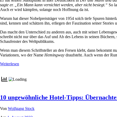
Er hat seinen Standpunkt in aller Deutlichkeit in
Der alte Mann und da
sagte er. „Ein Mann kann vernichtet werden, aber nicht besiegt.“
So l
Auch er wird kämpfen, solange noch Hoffnung da ist.
Warum hat dieser Nobelpreisträger von 1954 solch tiefe Spuren hinter
sind, kennen und schätzen ihn, erliegen der Faszination seiner Stories 
Das macht den Unterschied zu anderen aus, auch mit seiner Lebensgesc
schreibt nicht nur über das Auf und Ab des Lebens in seinen Büchern, 
Schaufenster des Weltpublikums.
Wenn man diesem Schriftsteller an den Fersen klebt, dann bekommt ma
Variationen, wo der Name
Hemingway
draufsteht. Auch wenn der Ru
Weiterlesen
10 ungewöhnliche Hotel-Tipps: Übernachte
Von
Wolfgang Stock