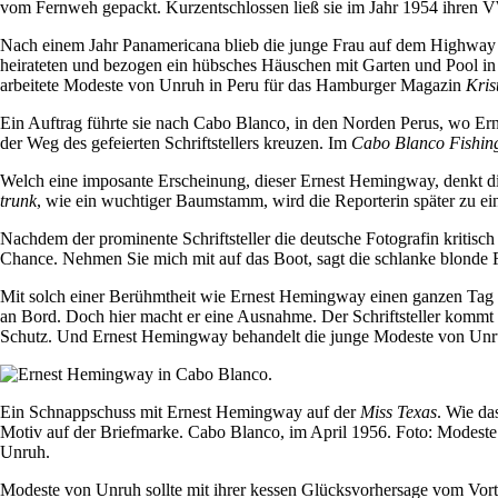
vom Fernweh gepackt. Kurzentschlossen ließ sie im Jahr 1954 ihren V
Nach einem Jahr Panamericana blieb die junge Frau auf dem Highway 
heirateten und bezogen ein hübsches Häuschen mit Garten und Pool in 
arbeitete Modeste von Unruh in Peru für das Hamburger Magazin
Kris
Ein Auftrag führte sie nach Cabo Blanco, in den Norden Perus, wo Ern
der Weg des gefeierten Schriftstellers kreuzen. Im
Cabo Blanco
Fishin
Welch eine imposante Erscheinung, dieser Ernest Hemingway, denkt die j
trunk
, wie ein wuchtiger Baumstamm, wird die Reporterin später zu e
Nachdem der prominente Schriftsteller die deutsche Fotografin kritisc
Chance. Nehmen Sie mich mit auf das Boot, sagt die schlanke blonde F
Mit solch einer Berühmtheit wie Ernest Hemingway einen ganzen Tag lan
an Bord. Doch hier macht er eine Ausnahme. Der Schriftsteller kommt
Schutz. Und Ernest Hemingway behandelt die junge Modeste von Unruh mi
Ein Schnappschuss mit Ernest Hemingway auf der
Miss Texas
. Wie da
Motiv auf der Briefmarke. Cabo Blanco, im April 1956. Foto: Modest
Unruh.
Modeste von Unruh sollte mit ihrer kessen Glücksvorhersage vom Vortag