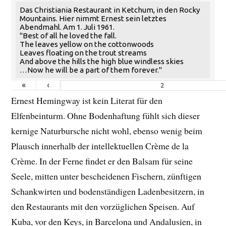
Das Christiania Restaurant in Ketchum, in den Rocky
Mountains. Hier nimmt Ernest sein letztes
Abendmahl. Am 1. Juli 1961.
"Best of all he loved the fall.
The leaves yellow on the cottonwoods
Leaves floating on the trout streams
And above the hills the high blue windless skies
…Now he will be a part of them forever."
«
‹
Ernest Hemingway ist kein Literat für den
Elfenbeinturm. Ohne Bodenhaftung fühlt sich dieser
kernige Naturbursche nicht wohl, ebenso wenig beim
Plausch innerhalb der intellektuellen Crème de la
Crème. In der Ferne findet er den Balsam für seine
Seele, mitten unter bescheidenen Fischern, zünftigen
Schankwirten und bodenständigen Ladenbesitzern, in
den Restaurants mit den vorzüglichen Speisen. Auf
Kuba, vor den Keys, in Barcelona und Andalusien, in