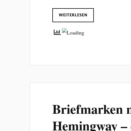
WEITERLESEN
Briefmarken m
Hemingway – e