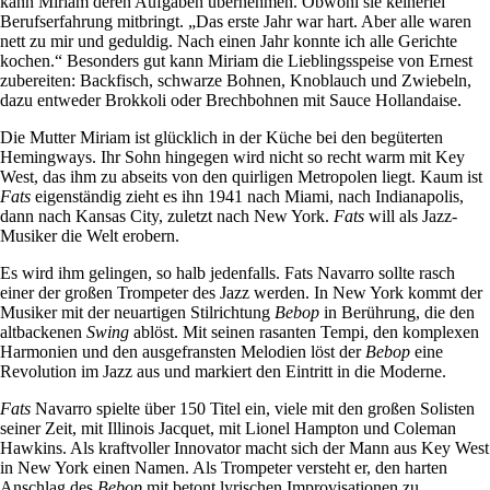
kann Miriam deren Aufgaben übernehmen. Obwohl sie keinerlei
Berufserfahrung mitbringt. „Das erste Jahr war hart. Aber alle waren
nett zu mir und geduldig. Nach einen Jahr konnte ich alle Gerichte
kochen.“ Besonders gut kann Miriam die Lieblingsspeise von Ernest
zubereiten: Backfisch, schwarze Bohnen, Knoblauch und Zwiebeln,
dazu entweder Brokkoli oder Brechbohnen mit Sauce Hollandaise.
Die Mutter Miriam ist glücklich in der Küche bei den begüterten
Hemingways. Ihr Sohn hingegen wird nicht so recht warm mit Key
West, das ihm zu abseits von den quirligen Metropolen liegt. Kaum ist
Fats
eigenständig zieht es ihn 1941 nach Miami, nach Indianapolis,
dann nach Kansas City, zuletzt nach New York.
Fats
will als Jazz-
Musiker die Welt erobern.
Es wird ihm gelingen, so halb jedenfalls. Fats Navarro sollte rasch
einer der großen Trompeter des Jazz werden. In New York kommt der
Musiker mit der neuartigen Stilrichtung
Bebop
in Berührung, die den
altbackenen
Swing
ablöst. Mit seinen rasanten Tempi, den komplexen
Harmonien und den ausgefransten Melodien löst der
Bebop
eine
Revolution im Jazz aus und markiert den Eintritt in die Moderne.
Fats
Navarro spielte über 150 Titel ein, viele mit den großen Solisten
seiner Zeit, mit Illinois Jacquet, mit Lionel Hampton und Coleman
Hawkins. Als kraftvoller Innovator macht sich der Mann aus Key West
in New York einen Namen. Als Trompeter versteht er, den harten
Anschlag des
Bebop
mit betont lyrischen Improvisationen zu