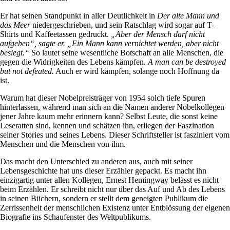
Er hat seinen Standpunkt in aller Deutlichkeit in
Der alte Mann und
das Meer
niedergeschrieben, und sein Ratschlag wird sogar auf T-
Shirts und Kaffeetassen gedruckt.
„Aber der Mensch darf nicht
aufgeben“, sagte er. „Ein Mann kann vernichtet werden, aber nicht
besiegt.“
So lautet seine wesentliche Botschaft an alle Menschen, die
gegen die Widrigkeiten des Lebens kämpfen.
A man can be destroyed
but not defeated.
Auch er wird kämpfen, solange noch Hoffnung da
ist.
Warum hat dieser Nobelpreisträger von 1954 solch tiefe Spuren
hinterlassen, während man sich an die Namen anderer Nobelkollegen
jener Jahre kaum mehr erinnern kann? Selbst Leute, die sonst keine
Leseratten sind, kennen und schätzen ihn, erliegen der Faszination
seiner Stories und seines Lebens.
Dieser Schriftsteller ist fasziniert vom
Menschen und die Menschen von ihm.
Das macht den Unterschied zu anderen aus, auch mit seiner
Lebensgeschichte hat uns dieser Erzähler gepackt. E
s macht ihn
einzigartig unter allen Kollegen, Ernest Hemingway belässt es nicht
beim Erzählen. Er schreibt nicht nur über das Auf und Ab des Lebens
in seinen Büchern, sondern er stellt dem geneigten Publikum die
Zerrissenheit der menschlichen Existenz unter Entblössung der eigenen
Biografie ins Schaufenster des Weltpublikums.