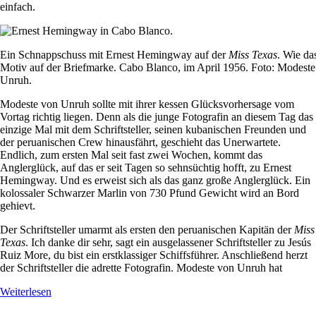
einfach.
Ein Schnappschuss mit Ernest Hemingway auf der
Miss Texas
. Wie da
Motiv auf der Briefmarke. Cabo Blanco, im April 1956. Foto: Modest
Unruh.
Modeste von Unruh sollte mit ihrer kessen Glücksvorhersage vom
Vortag richtig liegen. Denn als die junge Fotografin an diesem Tag das
einzige Mal mit dem Schriftsteller, seinen kubanischen Freunden und
der peruanischen Crew hinausfährt, geschieht das Unerwartete.
Endlich, zum ersten Mal seit fast zwei Wochen, kommt das
Anglerglück, auf das er seit Tagen so sehnsüchtig hofft, zu Ernest
Hemingway. Und es erweist sich als das ganz große Anglerglück. Ein
kolossaler Schwarzer Marlin von 730 Pfund Gewicht wird an Bord
gehievt.
Der Schriftsteller umarmt als ersten den peruanischen Kapitän der
Miss
Texas
. Ich danke dir sehr, sagt ein ausgelassener Schriftsteller zu Jesús
Ruiz More, du bist ein erstklassiger Schiffsführer. Anschließend herzt
der Schriftsteller die adrette Fotografin. Modeste von Unruh hat
Weiterlesen