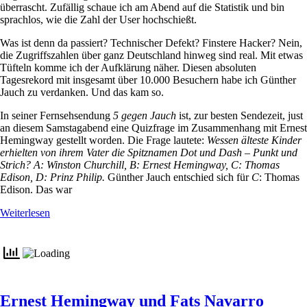
überrascht. Zufällig schaue ich am Abend auf die Statistik und bin
sprachlos, wie die Zahl der User hochschießt.
Was ist denn da passiert? Technischer Defekt? Finstere Hacker? Nein,
die Zugriffszahlen über ganz Deutschland hinweg sind real. Mit etwas
Tüfteln komme ich der Aufklärung näher. Diesen absoluten
Tagesrekord mit insgesamt über 10.000 Besuchern habe ich Günther
Jauch zu verdanken. Und das kam so.
In seiner Fernsehsendung
5 gegen Jauch
ist, zur besten Sendezeit, just
an diesem Samstagabend eine Quizfrage im Zusammenhang mit Ernest
Hemingway gestellt worden. Die Frage lautete:
Wessen älteste Kinder
erhielten von ihrem Vater die Spitznamen Dot und Dash – Punkt und
Strich? A: Winston Churchill, B: Ernest Hemingway, C: Thomas
Edison, D: Prinz Philip.
Günther Jauch entschied sich für
C
: Thomas
Edison. Das war
Weiterlesen
Ernest Hemingway und Fats Navarro