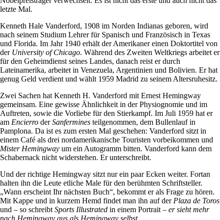
Nobelpreisträger verwechselt. Es ist nicht das erste und auch nicht das
letzte Mal.
Kenneth Hale Vanderford, 1908 im Norden Indianas geboren, wird
nach seinem Studium Lehrer für Spanisch und Französisch in Texas
und Florida. Im Jahr 1940 erhält der Amerikaner einen Doktortitel von
der
University of Chicago
. Während des Zweiten Weltkriegs arbeitet er
für den Geheimdienst seines Landes, danach reist er durch
Lateinamerika, arbeitet in Venezuela, Argentinien und Bolivien. Er hat
genug Geld verdient und wählt 1959 Madrid zu seinem Altersruhesitz.
Zwei Sachen hat Kenneth H. Vanderford mit Ernest Hemingway
gemeinsam. Eine gewisse Ähnlichkeit in der Physiognomie und im
Auftreten, sowie die Vorliebe für den Stierkampf. Im Juli 1959 hat er
am
Encierro
der
Sanfermines
teilgenommen, dem Bullenlauf in
Pamplona. Da ist es zum ersten Mal geschehen: Vanderford sitzt in
einem Café als drei nordamerikanische Touristen vorbeikommen und
Mister Hemingway
um ein Autogramm bitten. Vanderford kann dem
Schabernack nicht widerstehen. Er unterschreibt.
Und der richtige Hemingway sitzt nur ein paar Ecken weiter. Fortan
halten ihn die Leute etliche Male für den berühmten Schriftsteller.
„Wann erscheint Ihr nächsten Buch“, bekommt er als Frage zu hören.
Mit Kappe und in kurzem Hemd findet man ihn auf der
Plaza de Toros
und – so schreibt
Sports Illustrated
in einem Portrait –
er sieht mehr
nach Hemingway aus als Hemingway selbst.