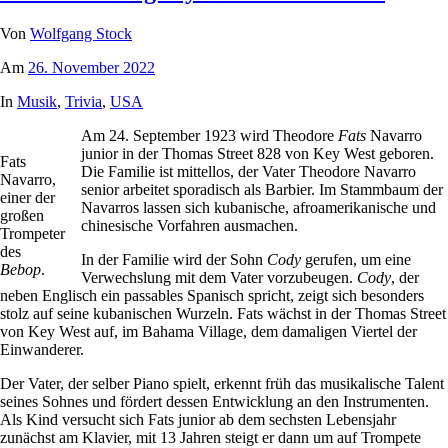
Von
Wolfgang Stock
Am
26. November 2022
In
Musik
,
Trivia
,
USA
Am 24. September 1923 wird Theodore
Fats
Navarro
junior in der Thomas Street 828 von Key West geboren.
Fats
Die Familie ist mittellos, der Vater Theodore Navarro
Navarro,
senior arbeitet sporadisch als Barbier. Im Stammbaum der
einer der
Navarros lassen sich kubanische, afroamerikanische und
großen
chinesische Vorfahren ausmachen.
Trompeter
des
In der Familie wird der Sohn
Cody
gerufen, um eine
Bebop
.
Verwechslung mit dem Vater vorzubeugen.
Cody
, der
neben Englisch ein passables Spanisch spricht, zeigt sich besonders
stolz auf seine kubanischen Wurzeln. Fats wächst in der Thomas Street
von Key West auf, im Bahama Village, dem damaligen Viertel der
Einwanderer.
Der Vater, der selber Piano spielt, erkennt früh das musikalische Talent
seines Sohnes und fördert dessen Entwicklung an den Instrumenten.
Als Kind versucht sich Fats junior ab dem sechsten Lebensjahr
zunächst am Klavier, mit 13 Jahren steigt er dann um auf Trompete