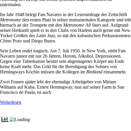
untermalen.
Im Jahr 1948 belegt Fats Navarro in der Leserumfrage der Zeitschrift
Metronome
den ersten Platz in seiner instrumentalen Kategorie und tritt
hiernach an der Trompete mit den
Metronome All Stars
auf. Aufgrund
seiner Herkunft spielt er in den Clubs von Harlem auch gerne mit New
Yorker Größen des
Latin Jazz
, so mit den kubanischen Perkussionisten
Chino
Pozo und Diego Ibarra.
Sein Leben endet tragisch. Am 7. Juli 1950, in New York, stirbt Fats
Navarro junior mit nur 26 Jahren. Heroin, Alkohol, Depressionen.
Gegen eine Tuberkulose besitzt sein abgemagerter Körper am Ende
keine Kraft mehr. Das Geld für die Beerdigung des Sohnes von
Hemingways Köchin müssen die Kollegen im
Birdland
einsammeln.
Zwei Frauen später lebt der ehemalige Arbeitgeber von Miriam
Williams auf Kuba. Ernest Hemingway, nun auf seiner Farm in San
Francisco de Paula, ist auch
Weiterlesen