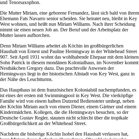
und Tenorsaxophon.
Die Mutter Miriam, eine geborene Fernandez, lässt sich bald von ihrem
Ehemann Fats Navarro senior scheiden. Sie heiratet neu, bleibt in Key
West wohnen, und heißt nun Miriam Williams. Nach ihrer Scheidung
nimmt sie einen neuen Job an. Der Beruf und der Arbeitsplatz der
Mutter lassen aufhorchen.
Denn Miriam Williams arbeitet als Köchin im großbürgerlichen
Haushalt von Ernest und Pauline Hemingway in der Whitehead Street
907. Seit April 1931 wohnt das wohlhabende Ehepaar mit dem kleinen
Sohn Patrick in diesem mondänen Kolonialhaus, im November kommt
Nesthäkchen Gregory dazu. Das prachtvolle Anwesen der
Hemingways liegt in der historischen Altstadt von Key West, ganz in
der Nähe des Leuchtturms.
Das Haupthaus ist dem französischen Kolonialstil nachempfunden, es
ist eines der ersten mit Swimmingpool in Key West. Die vierköpfige
Familie wird von einem halben Dutzend Bediensteter umhegt, neben
der Köchin Miriam auch von einem Diener, einem Gärtner und einem
Kindermädchen. Kollegen, die die Hemingways besuchen, so der
Deutsche Gustav Regler, staunen nicht schlecht über die tropikale
Großbürgerlichkeit an der Whitehead Street.
Nachdem die bisherige Köchin Isobel den Haushalt verlassen hat,