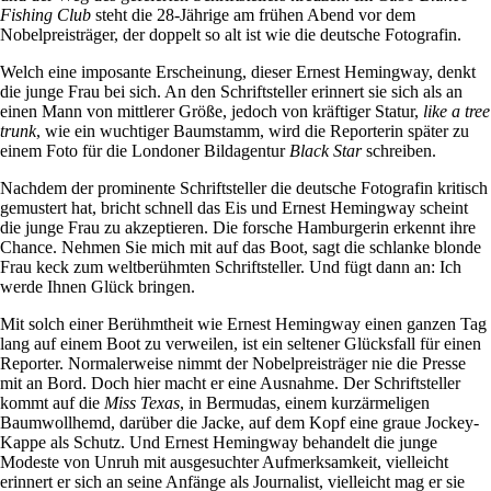
Fishing Club
steht die 28-Jährige am frühen Abend vor dem
Nobelpreisträger, der doppelt so alt ist wie die deutsche Fotografin.
Welch eine imposante Erscheinung, dieser Ernest Hemingway, denkt
die junge Frau bei sich. An den Schriftsteller erinnert sie sich als an
einen Mann von mittlerer Größe, jedoch von kräftiger Statur,
like a tree
trunk
, wie ein wuchtiger Baumstamm, wird die Reporterin später zu
einem Foto für die Londoner Bildagentur
Black Star
schreiben.
Nachdem der prominente Schriftsteller die deutsche Fotografin kritisch
gemustert hat, bricht schnell das Eis und Ernest Hemingway scheint
die junge Frau zu akzeptieren. Die forsche Hamburgerin erkennt ihre
Chance. Nehmen Sie mich mit auf das Boot, sagt die schlanke blonde
Frau keck zum weltberühmten Schriftsteller. Und fügt dann an: Ich
werde Ihnen Glück bringen.
Mit solch einer Berühmtheit wie Ernest Hemingway einen ganzen Tag
lang auf einem Boot zu verweilen, ist ein seltener Glücksfall für einen
Reporter. Normalerweise nimmt der Nobelpreisträger nie die Presse
mit an Bord. Doch hier macht er eine Ausnahme. Der Schriftsteller
kommt auf die
Miss Texas
, in Bermudas, einem kurzärmeligen
Baumwollhemd, darüber die Jacke, auf dem Kopf eine graue Jockey-
Kappe als Schutz. Und Ernest Hemingway behandelt die junge
Modeste von Unruh mit ausgesuchter Aufmerksamkeit, vielleicht
erinnert er sich an seine Anfänge als Journalist, vielleicht mag er sie