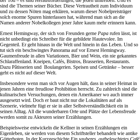
der Tod – es sind Herausforderungen, die jeden umtreiben. Und es
sind die Themen seiner Bücher. Diese Vertrautheit zum Individuum
und zu dessen Nöten mag erklären, warum dieser Nobelpreisträger
solch enorme Spuren hinterlassen hat, während man sich an die
Namen anderer Nobelkollegen jener Jahre kaum mehr erinnern kann.
Ernest Hemingway, der sich von Freunden gerne
Papa
rufen lässt, ist
nicht unbedingt ein Schreiber für die gebildete Hautevolee. Im
Gegenteil. Er geht hinaus in die Welt und hinein in das Leben. Und so
tut sich ein beschwingtes Panorama auf vor Ernest Hemingway.
Gaumenfreude in allen Variationen, Bier und Wein, ein nie gekanntes
Schlaraffenland. Kneipen, Cafés, Bistros, Brasserien, Restaurants.
Dazu Pâtisserien und Boulangerien. Speisen und Getränke – besser
geht es nicht auf dieser Welt.
Insbesondere wenn man sich vor Augen hält, dass in seiner Heimat in
jenen Jahren eine freudlose Prohibition herrscht. Zu zahlreich sind die
kulinarischen Versuchungen, denen ein Amerikaner wo auch immer
ausgesetzt wird. Doch er baut nicht nur die Lokalitäten auf als
Szenerie, vielmehr fügt er sie in aller Selbstverständlichkeit ein in
seinen Alltag. All die wunderbaren Orte und Plätze der Lebensfreude
werden somit zu Akteuren seiner Erzählungen.
Beispielsweise entwickeln die Kellner in seinen Erzählungen ein
Eigenleben, sie werden von diesem Schriftsteller behandelt wie antike
Götterboten. In der Kurzgeschichte
Ein sauberes, gutbeleuchtetes Café