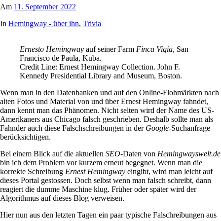
Am
11. September 2022
In
Hemingway - über ihn
,
Trivia
Ernesto Hemingway
auf seiner Farm
Finca Vigia
, San
Francisco de Paula, Kuba.
Credit Line: Ernest Hemingway Collection. John F.
Kennedy Presidential Library and Museum, Boston.
Wenn man in den Datenbanken und auf den Online-Flohmärkten nach
alten Fotos und Material von und über Ernest Hemingway fahndet,
dann kennt man das Phänomen. Nicht selten wird der Name des US-
Amerikaners aus Chicago falsch geschrieben. Deshalb sollte man als
Fahnder auch diese Falschschreibungen in der
Google
-Suchanfrage
berücksichtigen.
Bei einem Blick auf die aktuellen
SEO
-Daten von
Hemingwayswelt.de
bin ich dem Problem vor kurzem erneut begegnet. Wenn man die
korrekte Schreibung
Ernest Hemingway
eingibt, wird man leicht auf
dieses Portal gestossen. Doch selbst wenn man falsch schreibt, dann
reagiert die dumme Maschine klug. Früher oder später wird der
Algorithmus auf dieses Blog verweisen.
Hier nun aus den letzten Tagen ein paar typische Falschreibungen aus