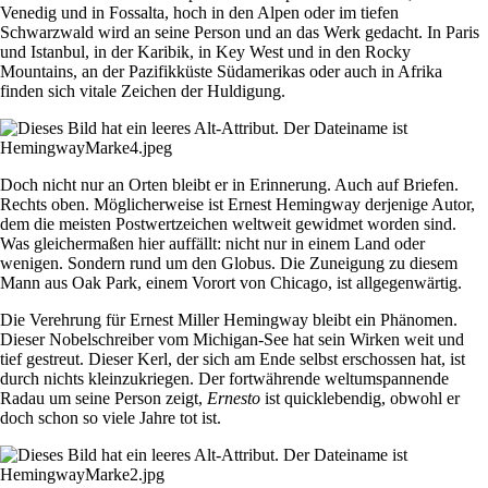
Venedig und in Fossalta, hoch in den Alpen oder im tiefen
Schwarzwald wird an seine Person und an das Werk gedacht. In Paris
und Istanbul, in der Karibik, in Key West und in den Rocky
Mountains, an der Pazifikküste Südamerikas oder auch in Afrika
finden sich vitale Zeichen der Huldigung.
Doch nicht nur an Orten bleibt er in Erinnerung. Auch auf Briefen.
Rechts oben. Möglicherweise ist Ernest Hemingway derjenige Autor,
dem die meisten Postwertzeichen weltweit gewidmet worden sind.
Was gleichermaßen hier auffällt: nicht nur in einem Land oder
wenigen. Sondern rund um den Globus. Die Zuneigung zu diesem
Mann aus Oak Park, einem Vorort von Chicago, ist allgegenwärtig.
Die Verehrung für Ernest Miller Hemingway bleibt ein Phänomen.
Dieser Nobelschreiber vom Michigan-See hat sein Wirken weit und
tief gestreut. Dieser Kerl, der sich am Ende selbst erschossen hat, ist
durch nichts kleinzukriegen. Der fortwährende weltumspannende
Radau um seine Person zeigt,
Ernesto
ist quicklebendig, obwohl er
doch schon so viele Jahre tot ist.