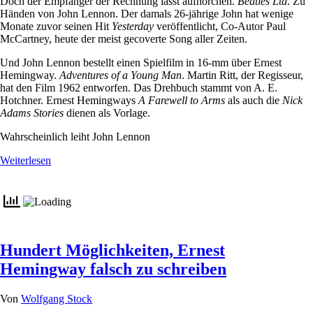
Doch der Empfänger der Rechnung lässt aufhorchen.
Beatles Ltd
. Zu
Händen von John Lennon. Der damals 26-jährige John hat wenige
Monate zuvor seinen Hit
Yesterday
veröffentlicht, Co-Autor Paul
McCartney, heute der meist gecoverte Song aller Zeiten.
Und John Lennon bestellt einen Spielfilm in 16-mm über Ernest
Hemingway.
Adventures of a Young Man
. Martin Ritt, der Regisseur,
hat den Film 1962 entworfen. Das Drehbuch stammt von A. E.
Hotchner. Ernest Hemingways
A Farewell to Arms
als auch die
Nick
Adams Stories
dienen als Vorlage.
Wahrscheinlich leiht John Lennon
Weiterlesen
Hundert Möglichkeiten, Ernest
Hemingway falsch zu schreiben
Von
Wolfgang Stock