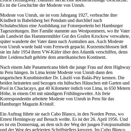
Es ist die Geschichte der Modeste von Unruh.
Modeste von Unruh, sie ist vom Jahrgang 1927, verbrachte ihre
Kindheit in Babelsberg bei Potsdam und durchlief nach
Schulabschluss eine Ausbildung zur Fotoreporterin bei Hamburger
Tageszeitungen. Ihre Familie stammte aus Westpommern, wo ihr Vater
als Landwirt das Hammermühler Gut des Grafen Krockow verwaltete,
später wanderte der Vater dann nach Australien aus. Auch Modeste
von Unruh wurde bald vom Fernweh gepackt. Kurzentschlossen ließ
sie im Jahr 1954 ihren VW-Käfer über den Atlantik verschiffen, denn
ihre Leidenschaft gehörte dem amerikanischen Kontinent.
Nach einem Jahr Panamericana blieb die junge Frau auf dem Highway
in Peru hängen. In Lima lernte Modeste von Unruh dann den
ungarischen Kunsthistoriker Dr. László von Balás-Piry kennen. Die
beiden heirateten und bezogen ein hübsches Häuschen mit Garten und
Pool in Chaclacayo, gut 40 Kilometer östlich von Lima, in 650 Metern
Höhe, in einem Ort mit ständigem Frühlingswetter. Als freie
Korrespondentin arbeitete Modeste von Unruh in Peru für das
Hamburger Magazin
Kristall
.
Ein Auftrag führte sie nach Cabo Blanco, in den Norden Perus, wo
Ernest Hemingway auf Besuch weilte. Es ist der 26. April 1956. Und
es ist ein Donnerstag, an dem sich der Weg der jungen Fotojournalistin
und der Weg des gefeierten Schriftstellers kreuzen. Im
Cabo Blanco