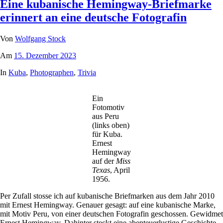
Eine kubanische Hemingway-Briefmarke
erinnert an eine deutsche Fotografin
Von
Wolfgang Stock
Am
15. Dezember 2023
In
Kuba
,
Photographen
,
Trivia
Ein
Fotomotiv
aus Peru
(links oben)
für Kuba.
Ernest
Hemingway
auf der
Miss
Texas
, April
1956.
Per Zufall stosse ich auf kubanische Briefmarken aus dem Jahr 2010
mit Ernest Hemingway. Genauer gesagt: auf eine kubanische Marke,
mit Motiv Peru, von einer deutschen Fotografin geschossen. Gewidmet
Ernest Hemingway. Dahinter steckt eine abenteuerlustige Geschichte.