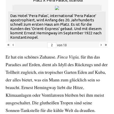
Platz 9: Pera Palace, Istanbul
Das Hotel 'Pera Palas', international 'Pera Palace'
apostrophiert, wird Anfang des 20. Jahrhunderts
schnell zum ersten Haus am Platz. Es ist für die
Kunden des 'Orient-Express' gebaut. Und mit diesem
kommt Ernest Hemingway im September 1922 nach
Konstantinopel.
«
‹
›
»
von
10
Er hat ein schönes Zuhause.
Finca Vigía,
für ihn das
Paradies auf Erden, dient als Idyll des Rückzugs und der
Tollheit zugleich, ein tropischer Garten Eden auf Kuba,
der alles bietet, was ein Mann zum glücklich sein so
braucht. Ernest Hemingway liebt die Hitze,
Klimaanlagen oder Ventilatoren bleiben bei ihm meist
ausgeschaltet. Die glutheißen Tropen sind seine
Sonnen-Tankstelle für die kühle Welt da draußen.