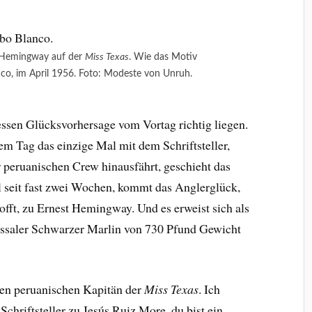
 Hemingway auf der
Miss Texas
. Wie das Motiv
nco, im April 1956. Foto: Modeste von Unruh.
essen Glücksvorhersage vom Vortag richtig liegen.
em Tag das einzige Mal mit dem Schriftsteller,
 peruanischen Crew hinausfährt, geschieht das
l seit fast zwei Wochen, kommt das Anglerglück,
hofft, zu Ernest Hemingway. Und es erweist sich als
ossaler Schwarzer Marlin von 730 Pfund Gewicht
 den peruanischen Kapitän der
Miss Texas
. Ich
 Schriftsteller zu Jesús Ruiz More, du bist ein