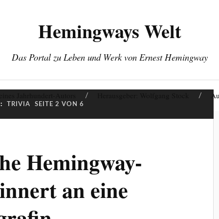
Hemingways Welt
Das Portal zu Leben und Werk von Ernest Hemingway
eines Jahrhundert-Autors
Herausgeber: Wolfgang Stock
Au
:
TRIVIA
SEITE 2 VON 6
che Hemingway-
innert an eine
grafin