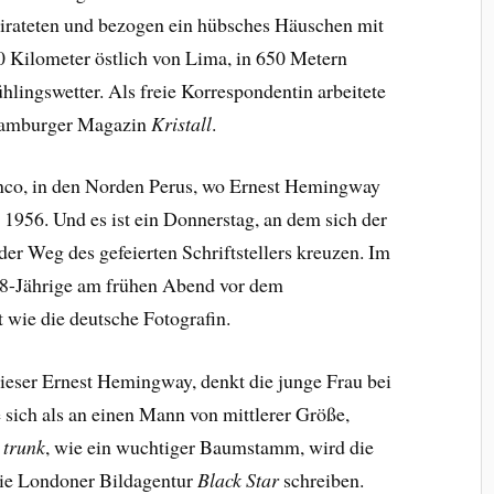
eirateten und bezogen ein hübsches Häuschen mit
0 Kilometer östlich von Lima, in 650 Metern
hlingswetter. Als freie Korrespondentin arbeitete
 Hamburger Magazin
Kristall
.
anco, in den Norden Perus, wo Ernest Hemingway
l 1956. Und es ist ein Donnerstag, an dem sich der
er Weg des gefeierten Schriftstellers kreuzen. Im
28-Jährige am frühen Abend vor dem
st wie die deutsche Fotografin.
ieser Ernest Hemingway, denkt die junge Frau bei
ie sich als an einen Mann von mittlerer Größe,
e trunk
, wie ein wuchtiger Baumstamm, wird die
die Londoner Bildagentur
Black Star
schreiben.