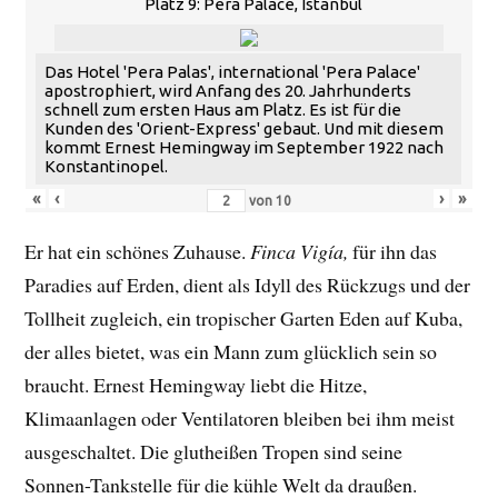
Platz 9: Pera Palace, Istanbul
Das Hotel 'Pera Palas', international 'Pera Palace'
apostrophiert, wird Anfang des 20. Jahrhunderts
schnell zum ersten Haus am Platz. Es ist für die
Kunden des 'Orient-Express' gebaut. Und mit diesem
kommt Ernest Hemingway im September 1922 nach
Konstantinopel.
«
‹
›
»
von
10
Er hat ein schönes Zuhause.
Finca Vigía,
für ihn das
Paradies auf Erden, dient als Idyll des Rückzugs und der
Tollheit zugleich, ein tropischer Garten Eden auf Kuba,
der alles bietet, was ein Mann zum glücklich sein so
braucht. Ernest Hemingway liebt die Hitze,
Klimaanlagen oder Ventilatoren bleiben bei ihm meist
ausgeschaltet. Die glutheißen Tropen sind seine
Sonnen-Tankstelle für die kühle Welt da draußen.