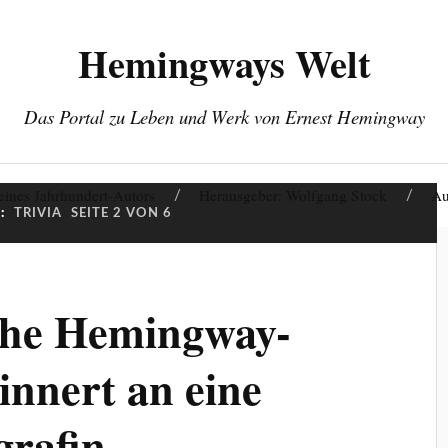
Hemingways Welt
Das Portal zu Leben und Werk von Ernest Hemingway
eines Jahrhundert-Autors
Herausgeber: Wolfgang Stock
Au
:
TRIVIA
SEITE 2 VON 6
che Hemingway-
innert an eine
grafin