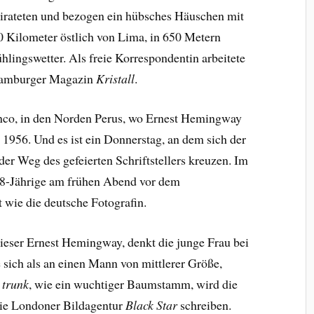
eirateten und bezogen ein hübsches Häuschen mit
0 Kilometer östlich von Lima, in 650 Metern
hlingswetter. Als freie Korrespondentin arbeitete
 Hamburger Magazin
Kristall
.
anco, in den Norden Perus, wo Ernest Hemingway
l 1956. Und es ist ein Donnerstag, an dem sich der
er Weg des gefeierten Schriftstellers kreuzen. Im
28-Jährige am frühen Abend vor dem
st wie die deutsche Fotografin.
ieser Ernest Hemingway, denkt die junge Frau bei
ie sich als an einen Mann von mittlerer Größe,
e trunk
, wie ein wuchtiger Baumstamm, wird die
die Londoner Bildagentur
Black Star
schreiben.