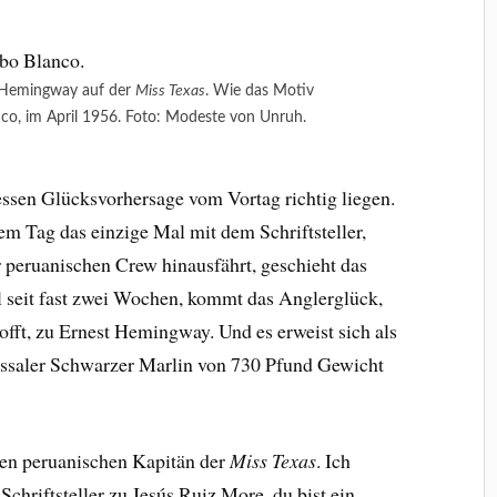
 Hemingway auf der
Miss Texas
. Wie das Motiv
nco, im April 1956. Foto: Modeste von Unruh.
essen Glücksvorhersage vom Vortag richtig liegen.
em Tag das einzige Mal mit dem Schriftsteller,
 peruanischen Crew hinausfährt, geschieht das
l seit fast zwei Wochen, kommt das Anglerglück,
hofft, zu Ernest Hemingway. Und es erweist sich als
ossaler Schwarzer Marlin von 730 Pfund Gewicht
 den peruanischen Kapitän der
Miss Texas
. Ich
 Schriftsteller zu Jesús Ruiz More, du bist ein