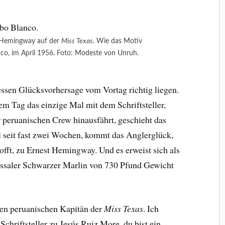
 Hemingway auf der
Miss Texas
. Wie das Motiv
nco, im April 1956. Foto: Modeste von Unruh.
essen Glücksvorhersage vom Vortag richtig liegen.
em Tag das einzige Mal mit dem Schriftsteller,
 peruanischen Crew hinausfährt, geschieht das
l seit fast zwei Wochen, kommt das Anglerglück,
hofft, zu Ernest Hemingway. Und es erweist sich als
ossaler Schwarzer Marlin von 730 Pfund Gewicht
 den peruanischen Kapitän der
Miss Texas
. Ich
 Schriftsteller zu Jesús Ruiz More, du bist ein