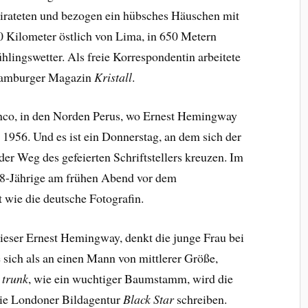
eirateten und bezogen ein hübsches Häuschen mit
0 Kilometer östlich von Lima, in 650 Metern
hlingswetter. Als freie Korrespondentin arbeitete
 Hamburger Magazin
Kristall
.
anco, in den Norden Perus, wo Ernest Hemingway
l 1956. Und es ist ein Donnerstag, an dem sich der
er Weg des gefeierten Schriftstellers kreuzen. Im
28-Jährige am frühen Abend vor dem
st wie die deutsche Fotografin.
ieser Ernest Hemingway, denkt die junge Frau bei
ie sich als an einen Mann von mittlerer Größe,
e trunk
, wie ein wuchtiger Baumstamm, wird die
die Londoner Bildagentur
Black Star
schreiben.