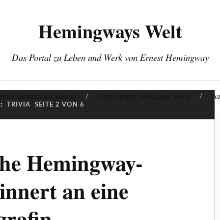
Hemingways Welt
Das Portal zu Leben und Werk von Ernest Hemingway
eines Jahrhundert-Autors
Herausgeber: Wolfgang Stock
Au
:
TRIVIA
SEITE 2 VON 6
che Hemingway-
innert an eine
grafin