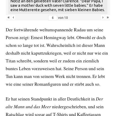
Notiz an den geliebten Vater Clarence. "Dear Papa, I
saw a mother duck with seven little babies." Er habe
eine Mutterente gesehen, mit sieben kleinen Babies.
«
‹
›
»
von
10
Der fortwährende weltumspannende Radau um seine
Person zeigt: Ernest Hemingway lebt. Obwohl er doch
schon so lange tot ist. Wahrscheinlich ist dieser Mann
deshalb nicht kaputtzukriegen, weil er nicht nur wie ein
Titan schreibt, sondern weil er zudem ein ziemlich
buntes Leben vorzuweisen hat. Seine Person und sein
Tun kann man von seinem Werk nicht trennen. Er lebt
wie eine seiner Romanfiguren und er stirbt auch so.
Er hat seinen Standpunkt in aller Deutlichkeit in
Der
alte Mann und das Meer
niedergeschrieben, und sein
Ratschlag wird sogar auf T-Shirts und Kaffeetassen