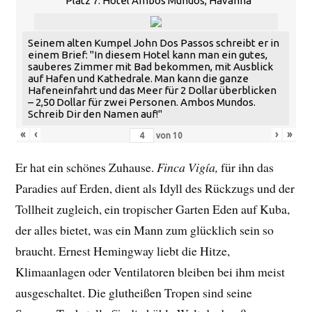
Platz 7: Hotel Ambos Mundos, Havanna
Seinem alten Kumpel John Dos Passos schreibt er in
einem Brief: "In diesem Hotel kann man ein gutes,
sauberes Zimmer mit Bad bekommen, mit Ausblick
auf Hafen und Kathedrale. Man kann die ganze
Hafeneinfahrt und das Meer für 2 Dollar überblicken
– 2,50 Dollar für zwei Personen. Ambos Mundos.
Schreib Dir den Namen auf!"
«
‹
›
»
von
10
Er hat ein schönes Zuhause.
Finca Vigía,
für ihn das
Paradies auf Erden, dient als Idyll des Rückzugs und der
Tollheit zugleich, ein tropischer Garten Eden auf Kuba,
der alles bietet, was ein Mann zum glücklich sein so
braucht. Ernest Hemingway liebt die Hitze,
Klimaanlagen oder Ventilatoren bleiben bei ihm meist
ausgeschaltet. Die glutheißen Tropen sind seine