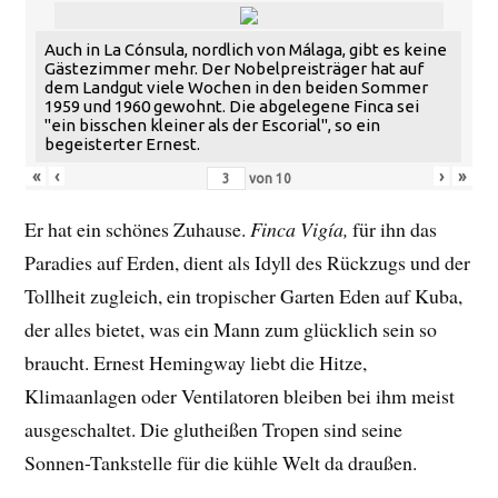
Auch in La Cónsula, nordlich von Málaga, gibt es keine
Gästezimmer mehr. Der Nobelpreisträger hat auf
dem Landgut viele Wochen in den beiden Sommer
1959 und 1960 gewohnt. Die abgelegene Finca sei
"ein bisschen kleiner als der Escorial", so ein
begeisterter Ernest.
«
‹
›
»
von
10
Er hat ein schönes Zuhause.
Finca Vigía,
für ihn das
Paradies auf Erden, dient als Idyll des Rückzugs und der
Tollheit zugleich, ein tropischer Garten Eden auf Kuba,
der alles bietet, was ein Mann zum glücklich sein so
braucht. Ernest Hemingway liebt die Hitze,
Klimaanlagen oder Ventilatoren bleiben bei ihm meist
ausgeschaltet. Die glutheißen Tropen sind seine
Sonnen-Tankstelle für die kühle Welt da draußen.