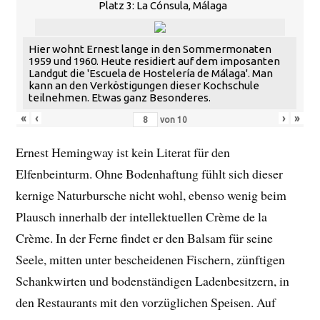
Platz 3: La Cónsula, Málaga
Hier wohnt Ernest lange in den Sommermonaten
1959 und 1960. Heute residiert auf dem imposanten
Landgut die 'Escuela de Hostelería de Málaga'. Man
kann an den Verköstigungen dieser Kochschule
teilnehmen. Etwas ganz Besonderes.
«
‹
›
»
von
10
Ernest Hemingway ist kein Literat für den
Elfenbeinturm. Ohne Bodenhaftung fühlt sich dieser
kernige Naturbursche nicht wohl, ebenso wenig beim
Plausch innerhalb der intellektuellen Crème de la
Crème. In der Ferne findet er den Balsam für seine
Seele, mitten unter bescheidenen Fischern, zünftigen
Schankwirten und bodenständigen Ladenbesitzern, in
den Restaurants mit den vorzüglichen Speisen. Auf