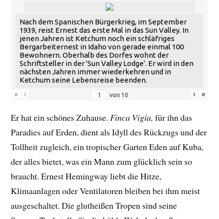
Nach dem Spanischen Bürgerkrieg, im September
1939, reist Ernest das erste Mal in das Sun Valley. In
jenen Jahren ist Ketchum noch ein schläfriges
Bergarbeiternest in Idaho von gerade einmal 100
Bewohnern. Oberhalb des Dorfes wohnt der
Schriftsteller in der 'Sun Valley Lodge'. Er wird in den
nächsten Jahren immer wiederkehren und in
Ketchum seine Lebensreise beenden.
«
‹
›
»
von
10
Er hat ein schönes Zuhause.
Finca Vigía,
für ihn das
Paradies auf Erden, dient als Idyll des Rückzugs und der
Tollheit zugleich, ein tropischer Garten Eden auf Kuba,
der alles bietet, was ein Mann zum glücklich sein so
braucht. Ernest Hemingway liebt die Hitze,
Klimaanlagen oder Ventilatoren bleiben bei ihm meist
ausgeschaltet. Die glutheißen Tropen sind seine