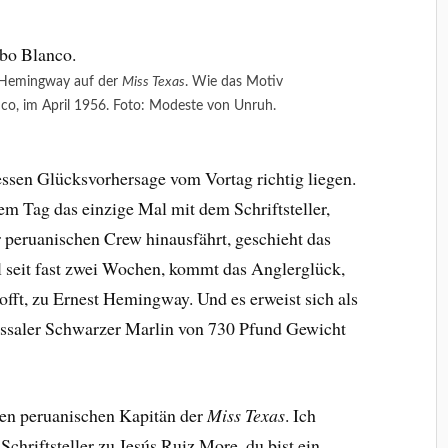
 Hemingway auf der
Miss Texas
. Wie das Motiv
nco, im April 1956. Foto: Modeste von Unruh.
essen Glücksvorhersage vom Vortag richtig liegen.
em Tag das einzige Mal mit dem Schriftsteller,
 peruanischen Crew hinausfährt, geschieht das
l seit fast zwei Wochen, kommt das Anglerglück,
hofft, zu Ernest Hemingway. Und es erweist sich als
ossaler Schwarzer Marlin von 730 Pfund Gewicht
 den peruanischen Kapitän der
Miss Texas
. Ich
 Schriftsteller zu Jesús Ruiz More, du bist ein