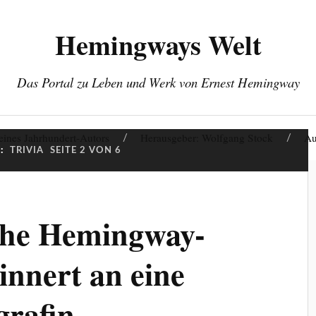
Hemingways Welt
Das Portal zu Leben und Werk von Ernest Hemingway
eines Jahrhundert-Autors
Herausgeber: Wolfgang Stock
Au
:
TRIVIA
SEITE 2 VON 6
che Hemingway-
innert an eine
grafin