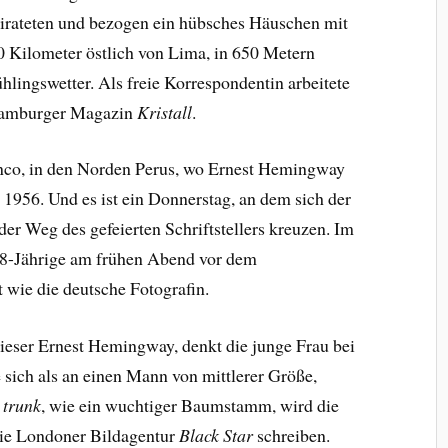
eirateten und bezogen ein hübsches Häuschen mit
0 Kilometer östlich von Lima, in 650 Metern
hlingswetter. Als freie Korrespondentin arbeitete
 Hamburger Magazin
Kristall
.
anco, in den Norden Perus, wo Ernest Hemingway
l 1956. Und es ist ein Donnerstag, an dem sich der
er Weg des gefeierten Schriftstellers kreuzen. Im
28-Jährige am frühen Abend vor dem
st wie die deutsche Fotografin.
ieser Ernest Hemingway, denkt die junge Frau bei
ie sich als an einen Mann von mittlerer Größe,
e trunk
, wie ein wuchtiger Baumstamm, wird die
die Londoner Bildagentur
Black Star
schreiben.