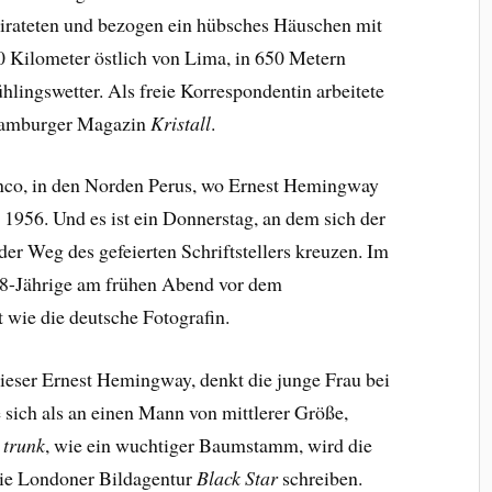
eirateten und bezogen ein hübsches Häuschen mit
0 Kilometer östlich von Lima, in 650 Metern
hlingswetter. Als freie Korrespondentin arbeitete
 Hamburger Magazin
Kristall
.
anco, in den Norden Perus, wo Ernest Hemingway
l 1956. Und es ist ein Donnerstag, an dem sich der
er Weg des gefeierten Schriftstellers kreuzen. Im
28-Jährige am frühen Abend vor dem
st wie die deutsche Fotografin.
ieser Ernest Hemingway, denkt die junge Frau bei
ie sich als an einen Mann von mittlerer Größe,
e trunk
, wie ein wuchtiger Baumstamm, wird die
die Londoner Bildagentur
Black Star
schreiben.