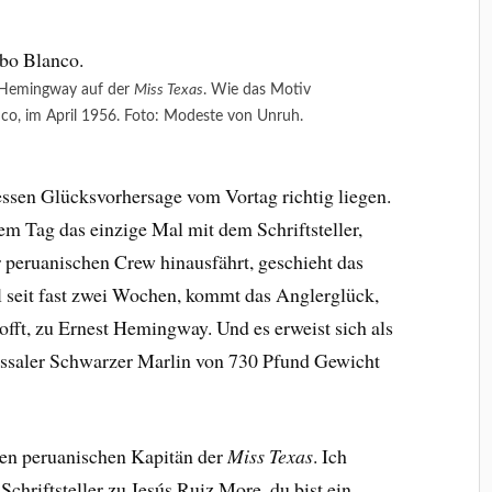
 Hemingway auf der
Miss Texas
. Wie das Motiv
nco, im April 1956. Foto: Modeste von Unruh.
essen Glücksvorhersage vom Vortag richtig liegen.
em Tag das einzige Mal mit dem Schriftsteller,
 peruanischen Crew hinausfährt, geschieht das
l seit fast zwei Wochen, kommt das Anglerglück,
hofft, zu Ernest Hemingway. Und es erweist sich als
ossaler Schwarzer Marlin von 730 Pfund Gewicht
 den peruanischen Kapitän der
Miss Texas
. Ich
 Schriftsteller zu Jesús Ruiz More, du bist ein