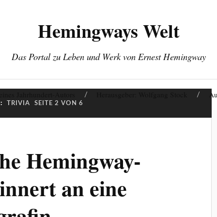
Hemingways Welt
Das Portal zu Leben und Werk von Ernest Hemingway
eines Jahrhundert-Autors
Herausgeber: Wolfgang Stock
Au
:
TRIVIA
SEITE 2 VON 6
che Hemingway-
innert an eine
grafin