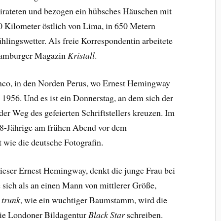
eirateten und bezogen ein hübsches Häuschen mit
0 Kilometer östlich von Lima, in 650 Metern
hlingswetter. Als freie Korrespondentin arbeitete
 Hamburger Magazin
Kristall
.
anco, in den Norden Perus, wo Ernest Hemingway
l 1956. Und es ist ein Donnerstag, an dem sich der
er Weg des gefeierten Schriftstellers kreuzen. Im
28-Jährige am frühen Abend vor dem
st wie die deutsche Fotografin.
ieser Ernest Hemingway, denkt die junge Frau bei
ie sich als an einen Mann von mittlerer Größe,
e trunk
, wie ein wuchtiger Baumstamm, wird die
die Londoner Bildagentur
Black Star
schreiben.