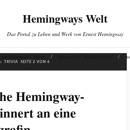
Hemingways Welt
Das Portal zu Leben und Werk von Ernest Hemingway
eines Jahrhundert-Autors
Herausgeber: Wolfgang Stock
Au
:
TRIVIA
SEITE 2 VON 6
che Hemingway-
innert an eine
grafin