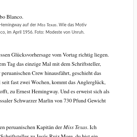
 Hemingway auf der
Miss Texas
. Wie das Motiv
nco, im April 1956. Foto: Modeste von Unruh.
essen Glücksvorhersage vom Vortag richtig liegen.
em Tag das einzige Mal mit dem Schriftsteller,
 peruanischen Crew hinausfährt, geschieht das
l seit fast zwei Wochen, kommt das Anglerglück,
hofft, zu Ernest Hemingway. Und es erweist sich als
ossaler Schwarzer Marlin von 730 Pfund Gewicht
 den peruanischen Kapitän der
Miss Texas
. Ich
 Schriftsteller zu Jesús Ruiz More, du bist ein