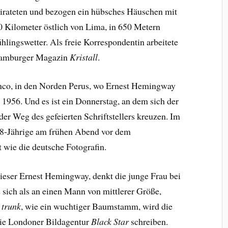
eirateten und bezogen ein hübsches Häuschen mit
0 Kilometer östlich von Lima, in 650 Metern
hlingswetter. Als freie Korrespondentin arbeitete
 Hamburger Magazin
Kristall
.
anco, in den Norden Perus, wo Ernest Hemingway
l 1956. Und es ist ein Donnerstag, an dem sich der
er Weg des gefeierten Schriftstellers kreuzen. Im
28-Jährige am frühen Abend vor dem
st wie die deutsche Fotografin.
ieser Ernest Hemingway, denkt die junge Frau bei
ie sich als an einen Mann von mittlerer Größe,
e trunk
, wie ein wuchtiger Baumstamm, wird die
die Londoner Bildagentur
Black Star
schreiben.