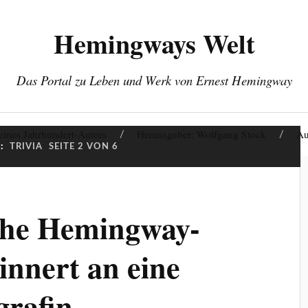
Hemingways Welt
Das Portal zu Leben und Werk von Ernest Hemingway
eines Jahrhundert-Autors
Herausgeber: Wolfgang Stock
Au
:
TRIVIA
SEITE 2 VON 6
che Hemingway-
innert an eine
grafin