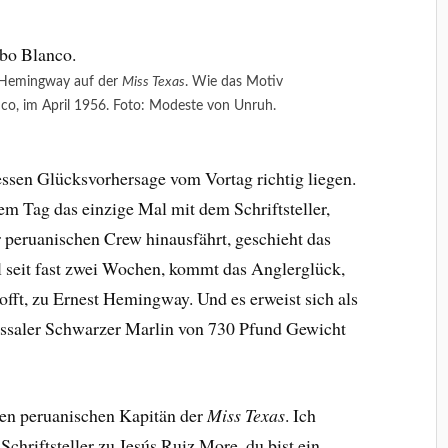
 Hemingway auf der
Miss Texas
. Wie das Motiv
nco, im April 1956. Foto: Modeste von Unruh.
essen Glücksvorhersage vom Vortag richtig liegen.
em Tag das einzige Mal mit dem Schriftsteller,
 peruanischen Crew hinausfährt, geschieht das
l seit fast zwei Wochen, kommt das Anglerglück,
hofft, zu Ernest Hemingway. Und es erweist sich als
ossaler Schwarzer Marlin von 730 Pfund Gewicht
 den peruanischen Kapitän der
Miss Texas
. Ich
 Schriftsteller zu Jesús Ruiz More, du bist ein