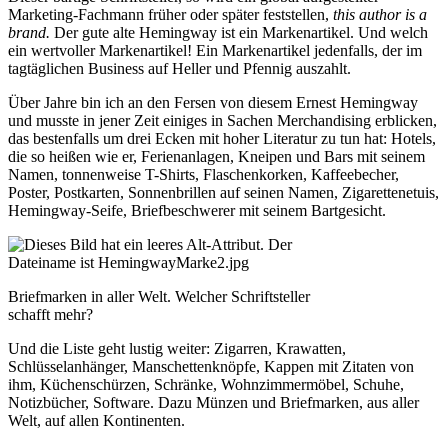
Marketing-Fachmann früher oder später feststellen,
this author is a
brand.
Der gute alte Hemingway ist ein Markenartikel. Und welch
ein wertvoller Markenartikel! Ein Markenartikel jedenfalls, der im
tagtäglichen Business auf Heller und Pfennig auszahlt.
Über Jahre bin ich an den Fersen von diesem Ernest Hemingway
und musste in jener Zeit einiges in Sachen Merchandising erblicken,
das bestenfalls um drei Ecken mit hoher Literatur zu tun hat: Hotels,
die so heißen wie er, Ferienanlagen, Kneipen und Bars mit seinem
Namen, tonnenweise T-Shirts, Flaschenkorken, Kaffeebecher,
Poster, Postkarten, Sonnenbrillen auf seinen Namen, Zigarettenetuis,
Hemingway-Seife, Briefbeschwerer mit seinem Bartgesicht.
Briefmarken in aller Welt. Welcher Schriftsteller
schafft mehr?
Und die Liste geht lustig weiter: Zigarren, Krawatten,
Schlüsselanhänger, Manschettenknöpfe, Kappen mit Zitaten von
ihm, Küchenschürzen, Schränke, Wohnzimmermöbel, Schuhe,
Notizbücher, Software. Dazu Münzen und Briefmarken, aus aller
Welt, auf allen Kontinenten.