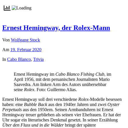
Ernest Hemingway, der Rolex-Mann
Von
Wolfgang Stock
Am
19. Februar 2020
In
Cabo Blanco
,
Trivia
Ernest Hemingway im
Cabo Blanco Fishing Club
, im
April 1956, mit dem peruanischen Journalisten Mario
Saavedra. Am linken Arm des Autors unübersehbar
seine
Rolex
. Foto: Guillermo Alias.
Ernest Hemingway soll drei verschiedene
Rolex
-Modelle besessen
haben: eine
Bubble Back
aus den 1940er Jahren und zwei
Oyster
Perpetuals
aus den 1950ern. Seinen Armbanduhren ist Ernest
Hemingway treuer geblieben als seinen vier Ehefrauen. Er hat der
Uhr sogar ein literarisches Denkmal gesetzt. In seiner Erzählung
Über den Fluss und in die Wälder
bringt der spätere