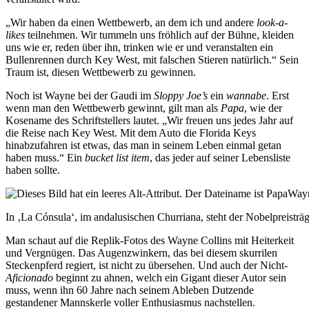
„Wir haben da einen Wettbewerb, an dem ich und andere
look-a-
likes
teilnehmen. Wir tummeln uns fröhlich auf der Bühne, kleiden
uns wie er, reden über ihn, trinken wie er und veranstalten ein
Bullenrennen durch Key West, mit falschen Stieren natürlich.“ Sein
Traum ist, diesen Wettbewerb zu gewinnen.
Noch ist Wayne bei der Gaudi im
Sloppy Joe’s
ein
wannabe
. Erst
wenn man den Wettbewerb gewinnt, gilt man als
Papa
, wie der
Kosename des Schriftstellers lautet. „Wir freuen uns jedes Jahr auf
die Reise nach Key West. Mit dem Auto die Florida Keys
hinabzufahren ist etwas, das man in seinem Leben einmal getan
haben muss.“ Ein
bucket list item
, das jeder auf seiner Lebensliste
haben sollte.
In ‚La Cónsula‘, im andalusischen Churriana, steht der Nobelpreisträ
Man schaut auf die Replik-Fotos des Wayne Collins mit Heiterkeit
und Vergnügen. Das Augenzwinkern, das bei diesem skurrilen
Steckenpferd regiert, ist nicht zu übersehen. Und auch der Nicht-
Aficionado
beginnt zu ahnen, welch ein Gigant dieser Autor sein
muss, wenn ihn 60 Jahre nach seinem Ableben Dutzende
gestandener Mannskerle voller Enthusiasmus nachstellen.