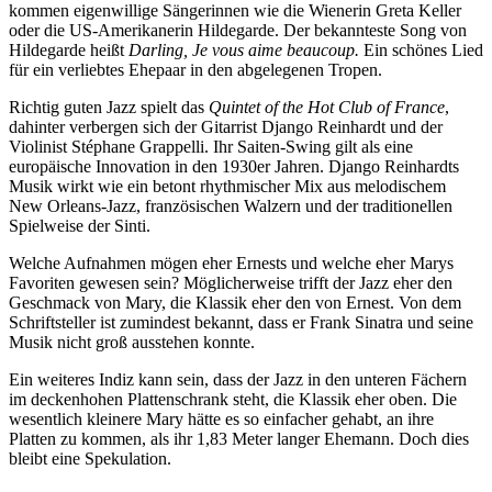
kommen eigenwillige Sängerinnen wie die Wienerin Greta Keller
oder die US-Amerikanerin Hildegarde. Der bekannteste Song von
Hildegarde heißt
Darling, Je vous aime beaucoup.
Ein schönes Lied
für ein verliebtes Ehepaar in den abgelegenen Tropen.
Richtig guten Jazz spielt das
Quintet of the Hot Club of France
,
dahinter verbergen sich der Gitarrist Django Reinhardt und der
Violinist Stéphane Grappelli. Ihr Saiten-Swing gilt als eine
europäische Innovation in den 1930er Jahren. Django Reinhardts
Musik wirkt wie ein betont rhythmischer Mix aus melodischem
New Orleans-Jazz, französischen Walzern und der traditionellen
Spielweise der Sinti.
Welche Aufnahmen mögen eher Ernests und welche eher Marys
Favoriten gewesen sein? Möglicherweise trifft der Jazz eher den
Geschmack von Mary, die Klassik eher den von Ernest. Von dem
Schriftsteller ist zumindest bekannt, dass er Frank Sinatra und seine
Musik nicht groß ausstehen konnte.
Ein weiteres Indiz kann sein, dass der Jazz in den unteren Fächern
im deckenhohen Plattenschrank steht, die Klassik eher oben. Die
wesentlich kleinere Mary hätte es so einfacher gehabt, an ihre
Platten zu kommen, als ihr 1,83 Meter langer Ehemann. Doch dies
bleibt eine Spekulation.