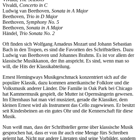
Vivaldi,
Concerto in C
Ludwig van Beethoven,
Sonata in A Major
Beethoven,
Trio in D Major
Beethoven,
Symphony No. 5
Beethoven,
Sonata in A Major
Händel
, Trio Sonata No. 2
Oft finden sich Wolfgang Amadeus Mozart und Johann Sebastian
Bach in den Tropen, es sind die Favoriten des Schriftstellers. Dazu
Ludwig van Beethoven und Johannes Brahms. Es ist vor allem der
klassische Musikkanon, der ihn anspricht. Es sind, wenn man so
will, die Hits der Klassikabteilung.
Ernest Hemingways Musikgeschmack konzentriert sich auf die
populäre Klassik, dazu kommen amerikanische Folklore und die
Volksmusik anderer Länder. Die Familie in Oak Park bei Chicago
hat Kammermusik gespielt, die Mutter ist Opernsängerin gewesen.
Im Elternhaus hat man viel musiziert, gerade die Klassiker, dem
kleinen Ernest wird als Instrument das Cello zugewiesen. Er besitzt
seit Kindesbeinen an ein gutes Ohr und die Kennerschaft für diese
Musik.
Nun weiß man, dass der Schriftsteller gerne über klassische Musik
gesprochen hat, dass er von ihr auch eine Menge fürs Schreiben
gelernt hat. Nicht nur andere Literaten sind seine Vorbilder, sondern