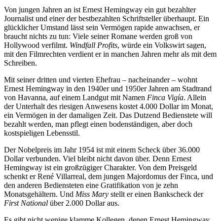
Von jungen Jahren an ist Ernest Hemingway ein gut bezahlter
Journalist und einer der bestbezahlten Schriftsteller überhaupt. Ein
glücklicher Umstand lässt sein Vermögen rapide anwachsen, er
braucht nichts zu tun: Viele seiner Romane werden groß von
Hollywood verfilmt.
Windfall Profits
, würde ein Volkswirt sagen,
mit den Filmrechten verdient er in manchen Jahren mehr als mit dem
Schreiben.
Mit seiner dritten und vierten Ehefrau – nacheinander – wohnt
Ernest Hemingway in den 1940er und 1950er Jahren am Stadtrand
von Havanna, auf einem Landgut mit Namen
Finca Vigía
. Allein
der Unterhalt des riesigen Anwesens kostet 4.000 Dollar im Monat,
ein Vermögen in der damaligen Zeit. Das Dutzend Bedienstete will
bezahlt werden, man pflegt einen bodenständigen, aber doch
kostspieligen Lebensstil.
Der Nobelpreis im Jahr 1954 ist mit einem Scheck über 36.000
Dollar verbunden. Viel bleibt nicht davon über. Denn Ernest
Hemingway ist ein großzügiger Charakter. Von dem Preisgeld
schenkt er René Villarreal, dem jungen Majordomus der Finca, und
den anderen Bediensteten eine Gratifikation von je zehn
Monatsgehältern. Und
Miss Mary
stellt er einen Bankscheck der
First National
über 2.000 Dollar aus.
Es gibt nicht wenige klamme Kollegen, denen Ernest Hemingway