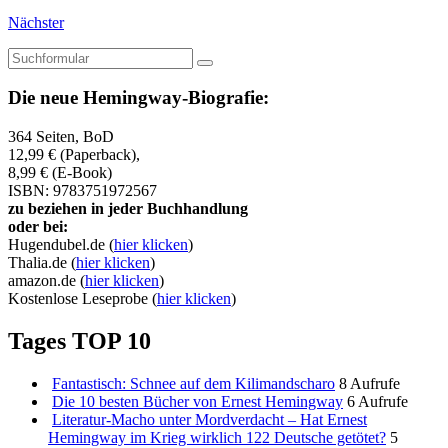
Nächster
Suchen
Die neue Hemingway-Biografie:
364 Seiten, BoD
12,99 € (Paperback),
8,99 € (E-Book)
ISBN: 9783751972567
zu beziehen in jeder Buchhandlung
oder bei:
Hugendubel.de (
hier klicken
)
Thalia.de (
hier klicken
)
amazon.de (
hier klicken
)
Kostenlose Leseprobe (
hier klicken
)
Tages TOP 10
Fantastisch: Schnee auf dem Kilimandscharo
8 Aufrufe
Die 10 besten Bücher von Ernest Hemingway
6 Aufrufe
Literatur-Macho unter Mordverdacht – Hat Ernest
Hemingway im Krieg wirklich 122 Deutsche getötet?
5