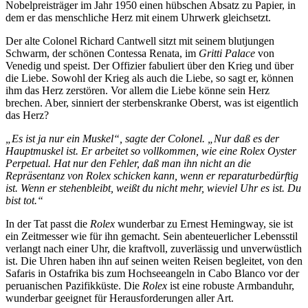
Nobelpreisträger im Jahr 1950 einen hübschen Absatz zu Papier, in
dem er das menschliche Herz mit einem Uhrwerk gleichsetzt.
Der alte Colonel Richard Cantwell sitzt mit seinem blutjungen
Schwarm, der schönen Contessa Renata, im
Gritti Palace
von
Venedig und speist. Der Offizier fabuliert über den Krieg und über
die Liebe. Sowohl der Krieg als auch die Liebe, so sagt er, können
ihm das Herz zerstören. Vor allem die Liebe könne sein Herz
brechen. Aber, sinniert der sterbenskranke Oberst, was ist eigentlich
das Herz?
„Es ist ja nur ein Muskel“, sagte der Colonel. „Nur daß es der
Hauptmuskel ist. Er arbeitet so vollkommen, wie eine Rolex Oyster
Perpetual. Hat nur den Fehler, daß man ihn nicht an die
Repräsentanz von Rolex schicken kann, wenn er reparaturbedürftig
ist. Wenn er stehenbleibt, weißt du nicht mehr, wieviel Uhr es ist. Du
bist tot.“
In der Tat passt die
Rolex
wunderbar zu Ernest Hemingway, sie ist
ein Zeitmesser wie für ihn gemacht. Sein abenteuerlicher Lebensstil
verlangt nach einer Uhr, die kraftvoll, zuverlässig und unverwüstlich
ist. Die Uhren haben ihn auf seinen weiten Reisen begleitet, von den
Safaris in Ostafrika bis zum Hochseeangeln in Cabo Blanco vor der
peruanischen Pazifikküste. Die
Rolex
ist eine robuste Armbanduhr,
wunderbar geeignet für Herausforderungen aller Art.