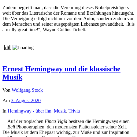
Zudem begreift man, dass die Verehrung dieses Nobelpreisträgers
weit über das Literarische der Romane und Erzählungen hinausgeht.
Die Verneigung erfolgt nicht nur vor dem Autor, sondern zudem vor
dem Menschen und seiner ausgeprägten Lebenszugewandtheit. „It is
a really great time!“, Wayne Collins lächelt.
Ernest Hemingway und die klassische
Musik
Von
Wolfgang Stock
Am
3. August 2020
In
Hemingway - über ihn
,
Musik
,
Trivia
Auf der tropischen
Finca Vigía
besitzen die Hemingways einen
Bell
Phonographen, den modernsten Plattenspieler seiner Zeit.
Die Musik ist dem Ehepaar wichtig, zur Muße und zur Inspiration