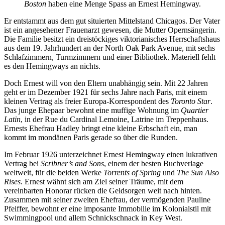
Boston
haben eine Menge Spass an Ernest Hemingway.
Er entstammt aus dem gut situierten Mittelstand Chicagos. Der Vater
ist ein angesehener Frauenarzt gewesen, die Mutter Opernsängerin.
Die Familie besitzt ein dreistöckiges viktorianisches Herrschaftshaus
aus dem 19. Jahrhundert an der North Oak Park Avenue, mit sechs
Schlafzimmern, Turmzimmern und einer Bibliothek. Materiell fehlt
es den Hemingways an nichts.
Doch Ernest will von den Eltern unabhängig sein. Mit 22 Jahren
geht er im Dezember 1921 für sechs Jahre nach Paris, mit einem
kleinen Vertrag als freier Europa-Korrespondent des
Toronto Star
.
Das junge Ehepaar bewohnt eine muffige Wohnung im
Quartier
Latin
, in der Rue du Cardinal Lemoine, Latrine im Treppenhaus.
Ernests Ehefrau Hadley bringt eine kleine Erbschaft ein, man
kommt im mondänen Paris gerade so über die Runden.
Im Februar 1926 unterzeichnet Ernest Hemingway einen lukrativen
Vertrag bei
Scribner’s and Sons
, einem der besten Buchverlage
weltweit, für die beiden Werke
Torrents of Spring
und
The Sun Also
Rises
. Ernest wähnt sich am Ziel seiner Träume, mit dem
vereinbarten Honorar rücken die Geldsorgen weit nach hinten.
Zusammen mit seiner zweiten Ehefrau, der vermögenden Pauline
Pfeiffer, bewohnt er eine imposante Immobilie im Kolonialstil mit
Swimmingpool und allem Schnickschnack in Key West.