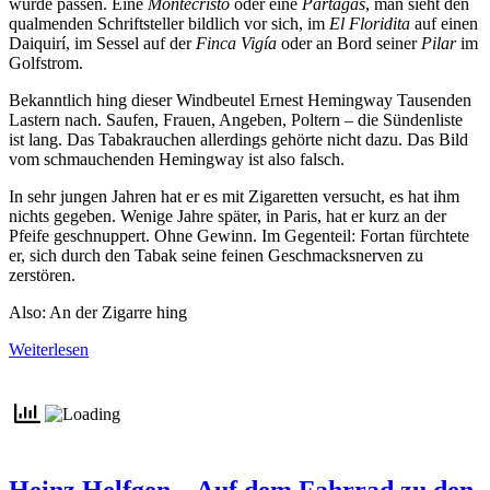
würde passen. Eine
Montecristo
oder eine
Partagas
, man sieht den
qualmenden Schriftsteller bildlich vor sich, im
El Floridita
auf einen
Daiquirí, im Sessel auf der
Finca Vigía
oder an Bord seiner
Pilar
im
Golfstrom.
Bekanntlich hing dieser Windbeutel Ernest Hemingway Tausenden
Lastern nach. Saufen, Frauen, Angeben, Poltern – die Sündenliste
ist lang. Das Tabakrauchen allerdings gehörte nicht dazu. Das Bild
vom schmauchenden Hemingway ist also falsch.
In sehr jungen Jahren hat er es mit Zigaretten versucht, es hat ihm
nichts gegeben. Wenige Jahre später, in Paris, hat er kurz an der
Pfeife geschnuppert. Ohne Gewinn. Im Gegenteil: Fortan fürchtete
er, sich durch den Tabak seine feinen Geschmacksnerven zu
zerstören.
Also: An der Zigarre hing
Weiterlesen