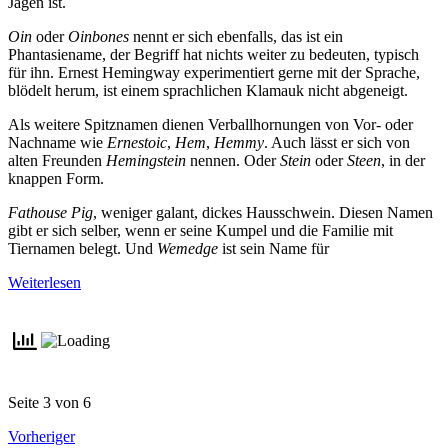
Jagen ist.
Oin
oder
Oinbones
nennt er sich ebenfalls, das ist ein
Phantasiename, der Begriff hat nichts weiter zu bedeuten, typisch
für ihn. Ernest Hemingway experimentiert gerne mit der Sprache,
blödelt herum, ist einem sprachlichen Klamauk nicht abgeneigt.
Als weitere Spitznamen dienen Verballhornungen von Vor- oder
Nachname wie
Ernestoic
,
Hem
,
Hemmy
. Auch lässt er sich von
alten Freunden
Hemingstein
nennen. Oder
Stein
oder
Steen
, in der
knappen Form.
Fathouse Pig
, weniger galant, dickes Hausschwein. Diesen Namen
gibt er sich selber, wenn er seine Kumpel und die Familie mit
Tiernamen belegt. Und
Wemedge
ist sein Name für
Weiterlesen
Seite 3 von 6
Vorheriger