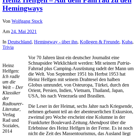
Heinz Helfgen – Auf dem Fahrrad zu den
Hemingways
Von
Wolfgang Stock
Am
24. Mai 2021
In
Deutschland
,
Hemingway - über ihn
,
Kollegen & Freunde
,
Kuba
,
Trivia
Vor 70 Jahren lässt ein deutscher Journalist eine
Schnapsidee Wirklichkeit werden: Mit seinem
Patria
-
Heinz
Fahrrad plus Camping-Ausrüstung radelt der Mann um
Helfgen:
die Welt. Von September 1951 bis Herbst 1953 hat
Ich radle
Heinz Helfgen mit seinem Drahtesel den halben
um die
Globus umrundet, von Osteuropa, Türkei, durch den
Welt – Der
Orient, Persien, Indien, Vietnam, Thailand, Japan,
Klassiker
USA, bis nach Venezuela und Brasilien.
der
Radtourer-
Die Leser in der Heimat, sechs Jahre nach Kriegsende,
Literatur
,
nehmen gebannt teil an der abenteuerlichen Exkursion,
Verlag
zweimal pro Woche erscheint eine Kolumne in der
Rad und
Frankfurter Boulevard-Zeitung
Abendpost
über die
Soziales,
Erlebnisse des Heinz Helfgen in der Ferne. Es ist noch
2014
nicht die Zeit des Massentourismus, das Ausland liegt