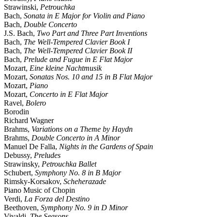
Strawinski,
Petrouchka
Bach,
Sonata in E Major for Violin and Piano
Bach,
Double Concerto
J.S. Bach,
Two Part and Three Part Inventions
Bach,
The Well-Tempered Clavier Book I
Bach,
The Well-Tempered Clavier Book II
Bach,
Prelude and Fugue in E Flat Major
Mozart,
Eine kleine Nachtmusik
Mozart,
Sonatas Nos. 10 and 15 in B Flat Major
Mozart,
Piano
Mozart,
Concerto in E Flat Major
Ravel,
Bolero
Borodin
Richard Wagner
Brahms,
Variations on a Theme by Haydn
Brahms,
Double Concerto in A Minor
Manuel De Falla,
Nights in the Gardens of Spain
Debussy,
Preludes
Strawinsky,
Petrouchka Ballet
Schubert,
Symphony No. 8 in B Major
Rimsky-Korsakov,
Scheherazade
Piano Music of Chopin
Verdi,
La Forza del Destino
Beethoven,
Symphony No. 9 in D Minor
Vivaldi,
The Seasons