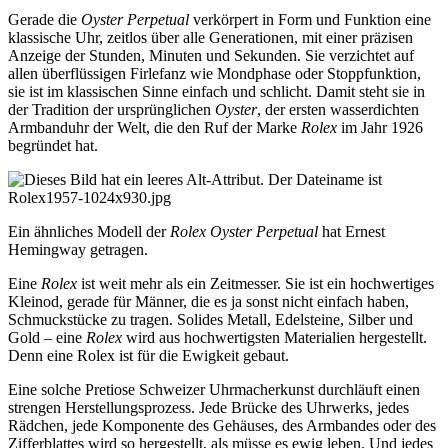
Gerade die
Oyster Perpetual
verkörpert in Form und Funktion eine
klassische Uhr, zeitlos über alle Generationen, mit einer präzisen
Anzeige der Stunden, Minuten und Sekunden. Sie verzichtet auf
allen überflüssigen Firlefanz wie Mondphase oder Stoppfunktion,
sie ist im klassischen Sinne einfach und schlicht. Damit steht sie in
der Tradition der ursprünglichen
Oyster
, der ersten wasserdichten
Armbanduhr der Welt, die den Ruf der Marke
Rolex
im Jahr 1926
begründet hat.
Ein ähnliches Modell der
Rolex Oyster Perpetual
hat Ernest
Hemingway getragen.
Eine
Rolex
ist weit mehr als ein Zeitmesser. Sie ist ein hochwertiges
Kleinod, gerade für Männer, die es ja sonst nicht einfach haben,
Schmuckstücke zu tragen. Solides Metall, Edelsteine, Silber und
Gold – eine
Rolex
wird aus hochwertigsten Materialien hergestellt.
Denn eine Rolex ist für die Ewigkeit gebaut.
Eine solche Pretiose Schweizer Uhrmacherkunst durchläuft einen
strengen Herstellungsprozess. Jede Brücke des Uhrwerks, jedes
Rädchen, jede Komponente des Gehäuses, des Armbandes oder des
Zifferblattes wird so hergestellt, als müsse es ewig leben. Und jedes