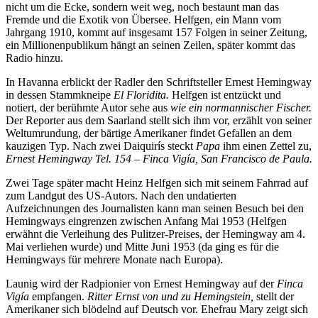
nicht um die Ecke, sondern weit weg, noch bestaunt man das
Fremde und die Exotik von Übersee. Helfgen, ein Mann vom
Jahrgang 1910, kommt auf insgesamt 157 Folgen in seiner Zeitung,
ein Millionenpublikum hängt an seinen Zeilen, später kommt das
Radio hinzu.
In Havanna erblickt der Radler den Schriftsteller Ernest Hemingway
in dessen Stammkneipe
El Floridita.
Helfgen ist entzückt und
notiert, der berühmte Autor sehe aus
wie ein normannischer Fischer.
Der Reporter aus dem Saarland stellt sich ihm vor, erzählt von seiner
Weltumrundung, der bärtige Amerikaner findet Gefallen an dem
kauzigen Typ. Nach zwei Daiquirís steckt
Papa
ihm einen Zettel zu,
Ernest Hemingway Tel. 154 – Finca Vigía, San Francisco de Paula.
Zwei Tage später macht Heinz Helfgen sich mit seinem Fahrrad auf
zum Landgut des US-Autors. Nach den undatierten
Aufzeichnungen des Journalisten kann man seinen Besuch bei den
Hemingways eingrenzen zwischen Anfang Mai 1953 (Helfgen
erwähnt die Verleihung des Pulitzer-Preises, der Hemingway am 4.
Mai verliehen wurde) und Mitte Juni 1953 (da ging es für die
Hemingways für mehrere Monate nach Europa).
Launig wird der Radpionier von Ernest Hemingway auf der
Finca
Vigía
empfangen.
Ritter Ernst von und zu Hemingstein,
stellt der
Amerikaner sich blödelnd auf Deutsch vor. Ehefrau Mary zeigt sich