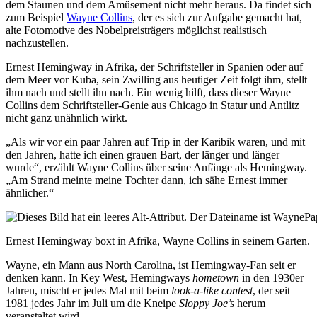
dem Staunen und dem Amüsement nicht mehr heraus. Da findet sich
zum Beispiel
Wayne Collins
, der es sich zur Aufgabe gemacht hat,
alte Fotomotive des Nobelpreisträgers möglichst realistisch
nachzustellen.
Ernest Hemingway in Afrika, der Schriftsteller in Spanien oder auf
dem Meer vor Kuba, sein Zwilling aus heutiger Zeit folgt ihm, stellt
ihm nach und stellt ihn nach. Ein wenig hilft, dass dieser Wayne
Collins dem Schriftsteller-Genie aus Chicago in Statur und Antlitz
nicht ganz unähnlich wirkt.
„Als wir vor ein paar Jahren auf Trip in der Karibik waren, und mit
den Jahren, hatte ich einen grauen Bart, der länger und länger
wurde“, erzählt Wayne Collins über seine Anfänge als Hemingway.
„Am Strand meinte meine Tochter dann, ich sähe Ernest immer
ähnlicher.“
Ernest Hemingway boxt in Afrika, Wayne Collins in seinem Garten.
Wayne, ein Mann aus North Carolina, ist Hemingway-Fan seit er
denken kann. In Key West, Hemingways
hometown
in den 1930er
Jahren, mischt er jedes Mal mit beim
look-a-like contest
, der seit
1981 jedes Jahr im Juli um die Kneipe
Sloppy Joe’s
herum
veranstaltet wird.