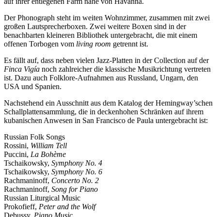
auf ihrer entlegenen Farm nahe von Havanna.
Der Phonograph steht im weiten Wohnzimmer, zusammen mit zwei
großen Lautsprecherboxen. Zwei weitere Boxen sind in der
benachbarten kleineren Bibliothek untergebracht, die mit einem
offenen Torbogen vom
living room
getrennt ist.
Es fällt auf, dass neben vielen Jazz-Platten in der Collection auf der
Finca Vigía
noch zahlreicher die klassische Musikrichtung vertreten
ist. Dazu auch Folklore-Aufnahmen aus Russland, Ungarn, den
USA und Spanien.
Nachstehend ein Ausschnitt aus dem Katalog der Hemingway’schen
Schallplattensammlung, die in deckenhohen Schränken auf ihrem
kubanischen Anwesen in San Francisco de Paula untergebracht ist:
Russian Folk Songs
Rossini,
William Tell
Puccini,
La Bohème
Tschaikowsky,
Symphony No. 4
Tschaikowsky,
Symphony No. 6
Rachmaninoff,
Concerto No. 2
Rachmaninoff,
Song for Piano
Russian Liturgical Music
Prokofieff,
Peter and the Wolf
Debussy,
Piano Music