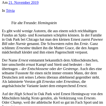
Am
21. November 2019
In
Trivia
Für alte Freunde:
Hemingstein
Es gibt wohl wenige Autoren, die aus einem solch reichhaltigen
Fundus an Spitz- und Kosenamen schöpfen können. In der Familie
in Oak Park bei Chicago hat man den kleinen Ernest zuerst
Pawnee
Bill
oder
Nurnie
genannt. Die Schwestern rufen ihn
Ernie
. Ganz
schlimm:
Ernestine
tituliert ihn die Mutter Grace, die den Jungen
mädchenhaft kleidet und ihm einen Pagenschnitt verpasst.
Der Name
Ernest
entstammt bekanntlich dem Althochdeutschen,
hier umschreibt
ernust
Kampf und Streit und bedeutet – frei
übertragen –
der Entschlossene
oder
der
Gestrenge
. Auch dies eine
seltsame Fussnote für einen nicht immer ernsten Mann, der dem
Deutschen zeit seines Lebens überaus ablehnend gegenüber steht.
Als latinisierte Version gilt
Ernestus
oder
Ernestinus
, die
angelsächsische Variante lautet dem entsprechend
Ernest
.
Auf der
High School
in Oak Park wird Ernest Hemingway von den
Mitschülern häufig
Nesto
gerufen, als Verkürzung von
Ernesto
.
Oder
Champ
, weil der athletische Kerl so gut im Fach Sport und im