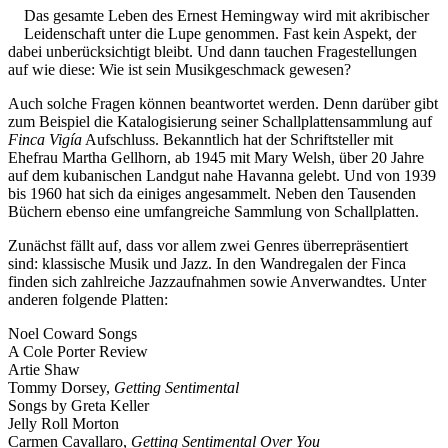
Das gesamte Leben des Ernest Hemingway wird mit akribischer
Leidenschaft unter die Lupe genommen. Fast kein Aspekt, der
dabei unberücksichtigt bleibt. Und dann tauchen Fragestellungen
auf wie diese: Wie ist sein Musikgeschmack gewesen?
Auch solche Fragen können beantwortet werden. Denn darüber gibt
zum Beispiel die Katalogisierung seiner Schallplattensammlung auf
Finca Vigía
Aufschluss. Bekanntlich hat der Schriftsteller mit
Ehefrau Martha Gellhorn, ab 1945 mit Mary Welsh, über 20 Jahre
auf dem kubanischen Landgut nahe Havanna gelebt. Und von 1939
bis 1960 hat sich da einiges angesammelt. Neben den Tausenden
Büchern ebenso eine umfangreiche Sammlung von Schallplatten.
Zunächst fällt auf, dass vor allem zwei Genres überrepräsentiert
sind: klassische Musik und Jazz. In den Wandregalen der Finca
finden sich zahlreiche Jazzaufnahmen sowie Anverwandtes. Unter
anderen folgende Platten:
Noel Coward Songs
A Cole Porter Review
Artie Shaw
Tommy Dorsey,
Getting Sentimental
Songs by Greta Keller
Jelly Roll Morton
Carmen Cavallaro,
Getting Sentimental Over You