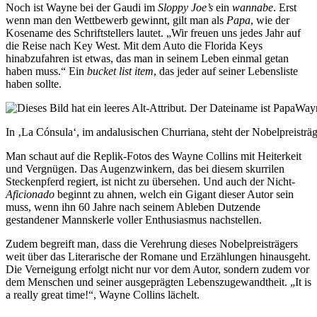
Noch ist Wayne bei der Gaudi im
Sloppy Joe’s
ein
wannabe
. Erst
wenn man den Wettbewerb gewinnt, gilt man als
Papa
, wie der
Kosename des Schriftstellers lautet. „Wir freuen uns jedes Jahr auf
die Reise nach Key West. Mit dem Auto die Florida Keys
hinabzufahren ist etwas, das man in seinem Leben einmal getan
haben muss.“ Ein
bucket list item
, das jeder auf seiner Lebensliste
haben sollte.
In ‚La Cónsula‘, im andalusischen Churriana, steht der Nobelpreisträ
Man schaut auf die Replik-Fotos des Wayne Collins mit Heiterkeit
und Vergnügen. Das Augenzwinkern, das bei diesem skurrilen
Steckenpferd regiert, ist nicht zu übersehen. Und auch der Nicht-
Aficionado
beginnt zu ahnen, welch ein Gigant dieser Autor sein
muss, wenn ihn 60 Jahre nach seinem Ableben Dutzende
gestandener Mannskerle voller Enthusiasmus nachstellen.
Zudem begreift man, dass die Verehrung dieses Nobelpreisträgers
weit über das Literarische der Romane und Erzählungen hinausgeht.
Die Verneigung erfolgt nicht nur vor dem Autor, sondern zudem vor
dem Menschen und seiner ausgeprägten Lebenszugewandtheit. „It is
a really great time!“, Wayne Collins lächelt.