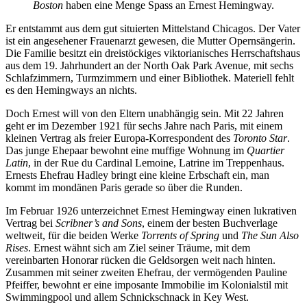
Boston
haben eine Menge Spass an Ernest Hemingway.
Er entstammt aus dem gut situierten Mittelstand Chicagos. Der Vater
ist ein angesehener Frauenarzt gewesen, die Mutter Opernsängerin.
Die Familie besitzt ein dreistöckiges viktorianisches Herrschaftshaus
aus dem 19. Jahrhundert an der North Oak Park Avenue, mit sechs
Schlafzimmern, Turmzimmern und einer Bibliothek. Materiell fehlt
es den Hemingways an nichts.
Doch Ernest will von den Eltern unabhängig sein. Mit 22 Jahren
geht er im Dezember 1921 für sechs Jahre nach Paris, mit einem
kleinen Vertrag als freier Europa-Korrespondent des
Toronto Star
.
Das junge Ehepaar bewohnt eine muffige Wohnung im
Quartier
Latin
, in der Rue du Cardinal Lemoine, Latrine im Treppenhaus.
Ernests Ehefrau Hadley bringt eine kleine Erbschaft ein, man
kommt im mondänen Paris gerade so über die Runden.
Im Februar 1926 unterzeichnet Ernest Hemingway einen lukrativen
Vertrag bei
Scribner’s and Sons
, einem der besten Buchverlage
weltweit, für die beiden Werke
Torrents of Spring
und
The Sun Also
Rises
. Ernest wähnt sich am Ziel seiner Träume, mit dem
vereinbarten Honorar rücken die Geldsorgen weit nach hinten.
Zusammen mit seiner zweiten Ehefrau, der vermögenden Pauline
Pfeiffer, bewohnt er eine imposante Immobilie im Kolonialstil mit
Swimmingpool und allem Schnickschnack in Key West.