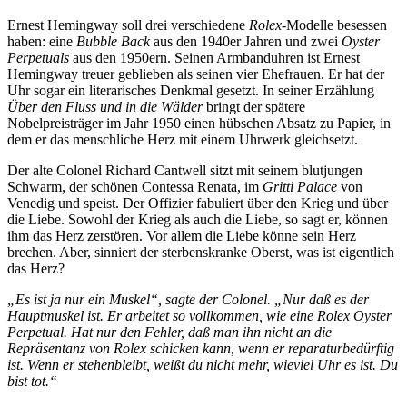
Ernest Hemingway soll drei verschiedene
Rolex
-Modelle besessen
haben: eine
Bubble Back
aus den 1940er Jahren und zwei
Oyster
Perpetuals
aus den 1950ern. Seinen Armbanduhren ist Ernest
Hemingway treuer geblieben als seinen vier Ehefrauen. Er hat der
Uhr sogar ein literarisches Denkmal gesetzt. In seiner Erzählung
Über den Fluss und in die Wälder
bringt der spätere
Nobelpreisträger im Jahr 1950 einen hübschen Absatz zu Papier, in
dem er das menschliche Herz mit einem Uhrwerk gleichsetzt.
Der alte Colonel Richard Cantwell sitzt mit seinem blutjungen
Schwarm, der schönen Contessa Renata, im
Gritti Palace
von
Venedig und speist. Der Offizier fabuliert über den Krieg und über
die Liebe. Sowohl der Krieg als auch die Liebe, so sagt er, können
ihm das Herz zerstören. Vor allem die Liebe könne sein Herz
brechen. Aber, sinniert der sterbenskranke Oberst, was ist eigentlich
das Herz?
„Es ist ja nur ein Muskel“, sagte der Colonel. „Nur daß es der
Hauptmuskel ist. Er arbeitet so vollkommen, wie eine Rolex Oyster
Perpetual. Hat nur den Fehler, daß man ihn nicht an die
Repräsentanz von Rolex schicken kann, wenn er reparaturbedürftig
ist. Wenn er stehenbleibt, weißt du nicht mehr, wieviel Uhr es ist. Du
bist tot.“