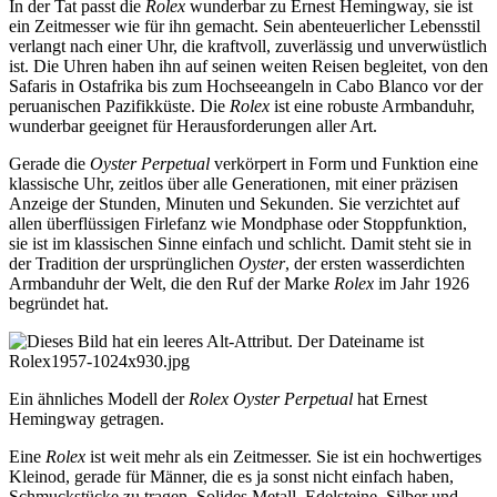
In der Tat passt die
Rolex
wunderbar zu Ernest Hemingway, sie ist
ein Zeitmesser wie für ihn gemacht. Sein abenteuerlicher Lebensstil
verlangt nach einer Uhr, die kraftvoll, zuverlässig und unverwüstlich
ist. Die Uhren haben ihn auf seinen weiten Reisen begleitet, von den
Safaris in Ostafrika bis zum Hochseeangeln in Cabo Blanco vor der
peruanischen Pazifikküste. Die
Rolex
ist eine robuste Armbanduhr,
wunderbar geeignet für Herausforderungen aller Art.
Gerade die
Oyster Perpetual
verkörpert in Form und Funktion eine
klassische Uhr, zeitlos über alle Generationen, mit einer präzisen
Anzeige der Stunden, Minuten und Sekunden. Sie verzichtet auf
allen überflüssigen Firlefanz wie Mondphase oder Stoppfunktion,
sie ist im klassischen Sinne einfach und schlicht. Damit steht sie in
der Tradition der ursprünglichen
Oyster
, der ersten wasserdichten
Armbanduhr der Welt, die den Ruf der Marke
Rolex
im Jahr 1926
begründet hat.
Ein ähnliches Modell der
Rolex Oyster Perpetual
hat Ernest
Hemingway getragen.
Eine
Rolex
ist weit mehr als ein Zeitmesser. Sie ist ein hochwertiges
Kleinod, gerade für Männer, die es ja sonst nicht einfach haben,
Schmuckstücke zu tragen. Solides Metall, Edelsteine, Silber und