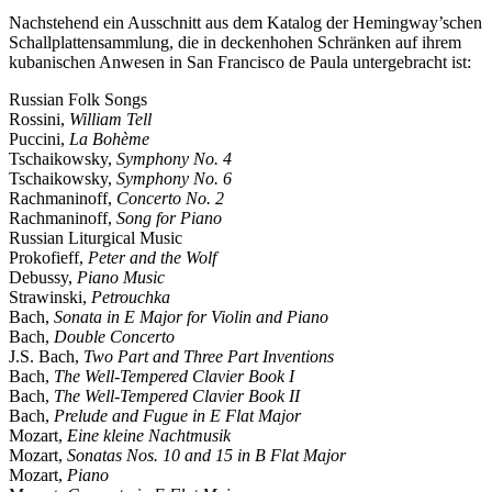
Nachstehend ein Ausschnitt aus dem Katalog der Hemingway’schen
Schallplattensammlung, die in deckenhohen Schränken auf ihrem
kubanischen Anwesen in San Francisco de Paula untergebracht ist:
Russian Folk Songs
Rossini,
William Tell
Puccini,
La Bohème
Tschaikowsky,
Symphony No. 4
Tschaikowsky,
Symphony No. 6
Rachmaninoff,
Concerto No. 2
Rachmaninoff,
Song for Piano
Russian Liturgical Music
Prokofieff,
Peter and the Wolf
Debussy,
Piano Music
Strawinski,
Petrouchka
Bach,
Sonata in E Major for Violin and Piano
Bach,
Double Concerto
J.S. Bach,
Two Part and Three Part Inventions
Bach,
The Well-Tempered Clavier Book I
Bach,
The Well-Tempered Clavier Book II
Bach,
Prelude and Fugue in E Flat Major
Mozart,
Eine kleine Nachtmusik
Mozart,
Sonatas Nos. 10 and 15 in B Flat Major
Mozart,
Piano