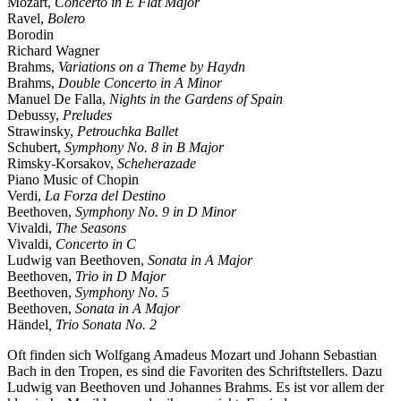
Mozart,
Concerto in E Flat Major
Ravel,
Bolero
Borodin
Richard Wagner
Brahms,
Variations on a Theme by Haydn
Brahms,
Double Concerto in A Minor
Manuel De Falla,
Nights in the Gardens of Spain
Debussy,
Preludes
Strawinsky,
Petrouchka Ballet
Schubert,
Symphony No. 8 in B Major
Rimsky-Korsakov,
Scheherazade
Piano Music of Chopin
Verdi,
La Forza del Destino
Beethoven,
Symphony No. 9 in D Minor
Vivaldi,
The Seasons
Vivaldi,
Concerto in C
Ludwig van Beethoven,
Sonata in A Major
Beethoven,
Trio in D Major
Beethoven,
Symphony No. 5
Beethoven,
Sonata in A Major
Händel
, Trio Sonata No. 2
Oft finden sich Wolfgang Amadeus Mozart und Johann Sebastian
Bach in den Tropen, es sind die Favoriten des Schriftstellers. Dazu
Ludwig van Beethoven und Johannes Brahms. Es ist vor allem der