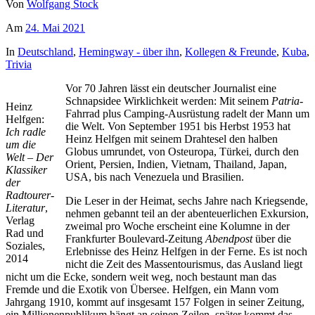
Von
Wolfgang Stock
Am
24. Mai 2021
In
Deutschland
,
Hemingway - über ihn
,
Kollegen & Freunde
,
Kuba
,
Trivia
Vor 70 Jahren lässt ein deutscher Journalist eine
Schnapsidee Wirklichkeit werden: Mit seinem
Patria
-
Heinz
Fahrrad plus Camping-Ausrüstung radelt der Mann um
Helfgen:
die Welt. Von September 1951 bis Herbst 1953 hat
Ich radle
Heinz Helfgen mit seinem Drahtesel den halben
um die
Globus umrundet, von Osteuropa, Türkei, durch den
Welt – Der
Orient, Persien, Indien, Vietnam, Thailand, Japan,
Klassiker
USA, bis nach Venezuela und Brasilien.
der
Radtourer-
Die Leser in der Heimat, sechs Jahre nach Kriegsende,
Literatur
,
nehmen gebannt teil an der abenteuerlichen Exkursion,
Verlag
zweimal pro Woche erscheint eine Kolumne in der
Rad und
Frankfurter Boulevard-Zeitung
Abendpost
über die
Soziales,
Erlebnisse des Heinz Helfgen in der Ferne. Es ist noch
2014
nicht die Zeit des Massentourismus, das Ausland liegt
nicht um die Ecke, sondern weit weg, noch bestaunt man das
Fremde und die Exotik von Übersee. Helfgen, ein Mann vom
Jahrgang 1910, kommt auf insgesamt 157 Folgen in seiner Zeitung,
ein Millionenpublikum hängt an seinen Zeilen, später kommt das