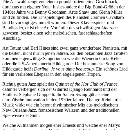
Die Auswahl zeugt von einem populär orientierten Geschmack,
durchaus mit eigener Note. Insbesondere die Big Band-Größen der
1940er Jahre wie Benny Goodman, Artie Shaw und Glenn Miller
sind zu finden. Die Einspielungen des Pianisten Carmen Cavallaro
sind bevorzugt gesammelt worden. Dieser Klavierspieler und
Bandleader, er ist eine Art Vorläufer des schwülstigen
Liberace
gewesen, besitzt einen sehr melodischen, fast schlagerhaften
Anschlag.
Art Tatum und Earl Hines sind zwei ganz wunderbare Pianisten, mit
die besten, nicht nur in jenen Jahren. Zu den bekannten Jazz-Größen
kommen eigenwillige Sängerinnen wie die Wienerin Greta Keller
oder die US-Amerikanerin Hildegarde. Der bekannteste Song von
Hildegarde heißt
Darling, Je vous aime beaucoup.
Ein schönes Lied
für ein verliebtes Ehepaar in den abgelegenen Tropen.
Richtig guten Jazz spielt das
Quintet of the Hot Club of France
,
dahinter verbergen sich der Gitarrist Django Reinhardt und der
Violinist Stéphane Grappelli. Ihr Saiten-Swing gilt als eine
europäische Innovation in den 1930er Jahren. Django Reinhardts
Musik wirkt wie ein betont rhythmischer Mix aus melodischem
New Orleans-Jazz, französischen Walzern und der traditionellen
Spielweise der Sinti.
Welche Aufnahmen mögen eher Ernests und welche eher Marys