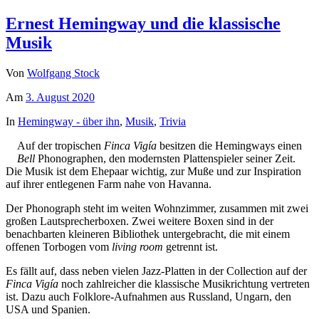
Ernest Hemingway und die klassische
Musik
Von
Wolfgang Stock
Am
3. August 2020
In
Hemingway - über ihn
,
Musik
,
Trivia
Auf der tropischen
Finca Vigía
besitzen die Hemingways einen
Bell
Phonographen, den modernsten Plattenspieler seiner Zeit.
Die Musik ist dem Ehepaar wichtig, zur Muße und zur Inspiration
auf ihrer entlegenen Farm nahe von Havanna.
Der Phonograph steht im weiten Wohnzimmer, zusammen mit zwei
großen Lautsprecherboxen. Zwei weitere Boxen sind in der
benachbarten kleineren Bibliothek untergebracht, die mit einem
offenen Torbogen vom
living room
getrennt ist.
Es fällt auf, dass neben vielen Jazz-Platten in der Collection auf der
Finca Vigía
noch zahlreicher die klassische Musikrichtung vertreten
ist. Dazu auch Folklore-Aufnahmen aus Russland, Ungarn, den
USA und Spanien.