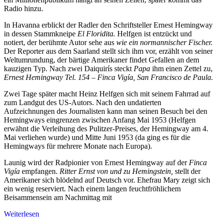
Radio hinzu.
In Havanna erblickt der Radler den Schriftsteller Ernest Hemingway
in dessen Stammkneipe
El Floridita.
Helfgen ist entzückt und
notiert, der berühmte Autor sehe aus
wie ein normannischer Fischer.
Der Reporter aus dem Saarland stellt sich ihm vor, erzählt von seiner
Weltumrundung, der bärtige Amerikaner findet Gefallen an dem
kauzigen Typ. Nach zwei Daiquirís steckt
Papa
ihm einen Zettel zu,
Ernest Hemingway Tel. 154 – Finca Vigía, San Francisco de Paula.
Zwei Tage später macht Heinz Helfgen sich mit seinem Fahrrad auf
zum Landgut des US-Autors. Nach den undatierten
Aufzeichnungen des Journalisten kann man seinen Besuch bei den
Hemingways eingrenzen zwischen Anfang Mai 1953 (Helfgen
erwähnt die Verleihung des Pulitzer-Preises, der Hemingway am 4.
Mai verliehen wurde) und Mitte Juni 1953 (da ging es für die
Hemingways für mehrere Monate nach Europa).
Launig wird der Radpionier von Ernest Hemingway auf der
Finca
Vigía
empfangen.
Ritter Ernst von und zu Hemingstein,
stellt der
Amerikaner sich blödelnd auf Deutsch vor. Ehefrau Mary zeigt sich
ein wenig reserviert. Nach einem langen feuchtfröhlichem
Beisammensein am Nachmittag mit
Weiterlesen