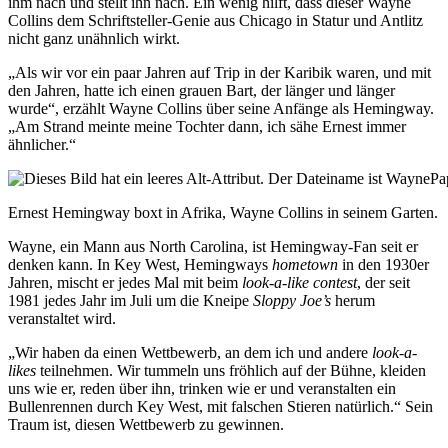
ihm nach und stellt ihn nach. Ein wenig hilft, dass dieser Wayne
Collins dem Schriftsteller-Genie aus Chicago in Statur und Antlitz
nicht ganz unähnlich wirkt.
„Als wir vor ein paar Jahren auf Trip in der Karibik waren, und mit
den Jahren, hatte ich einen grauen Bart, der länger und länger
wurde“, erzählt Wayne Collins über seine Anfänge als Hemingway.
„Am Strand meinte meine Tochter dann, ich sähe Ernest immer
ähnlicher.“
Ernest Hemingway boxt in Afrika, Wayne Collins in seinem Garten.
Wayne, ein Mann aus North Carolina, ist Hemingway-Fan seit er
denken kann. In Key West, Hemingways
hometown
in den 1930er
Jahren, mischt er jedes Mal mit beim
look-a-like contest
, der seit
1981 jedes Jahr im Juli um die Kneipe
Sloppy Joe’s
herum
veranstaltet wird.
„Wir haben da einen Wettbewerb, an dem ich und andere
look-a-
likes
teilnehmen. Wir tummeln uns fröhlich auf der Bühne, kleiden
uns wie er, reden über ihn, trinken wie er und veranstalten ein
Bullenrennen durch Key West, mit falschen Stieren natürlich.“ Sein
Traum ist, diesen Wettbewerb zu gewinnen.