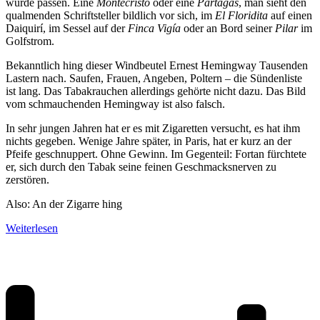
würde passen. Eine
Montecristo
oder eine
Partagas
, man sieht den
qualmenden Schriftsteller bildlich vor sich, im
El Floridita
auf einen
Daiquirí, im Sessel auf der
Finca Vigía
oder an Bord seiner
Pilar
im
Golfstrom.
Bekanntlich hing dieser Windbeutel Ernest Hemingway Tausenden
Lastern nach. Saufen, Frauen, Angeben, Poltern – die Sündenliste
ist lang. Das Tabakrauchen allerdings gehörte nicht dazu. Das Bild
vom schmauchenden Hemingway ist also falsch.
In sehr jungen Jahren hat er es mit Zigaretten versucht, es hat ihm
nichts gegeben. Wenige Jahre später, in Paris, hat er kurz an der
Pfeife geschnuppert. Ohne Gewinn. Im Gegenteil: Fortan fürchtete
er, sich durch den Tabak seine feinen Geschmacksnerven zu
zerstören.
Also: An der Zigarre hing
Weiterlesen