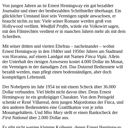
Von jungen Jahren an ist Ernest Hemingway ein gut bezahlter
Journalist und einer der bestbezahlten Schriftsteller überhaupt. Ein
glücklicher Umstand lässt sein Vermögen rapide anwachsen, er
braucht nichts zu tun: Viele seiner Romane werden groß von
Hollywood verfilmt.
Windfall Profits
, würde ein Volkswirt sagen,
mit den Filmrechten verdient er in manchen Jahren mehr als mit dem
Schreiben.
Mit seiner dritten und vierten Ehefrau – nacheinander – wohnt
Ernest Hemingway in den 1940er und 1950er Jahren am Stadtrand
von Havanna, auf einem Landgut mit Namen
Finca Vigía
. Allein
der Unterhalt des riesigen Anwesens kostet 4.000 Dollar im Monat,
ein Vermögen in der damaligen Zeit. Das Dutzend Bedienstete will
bezahlt werden, man pflegt einen bodenständigen, aber doch
kostspieligen Lebensstil.
Der Nobelpreis im Jahr 1954 ist mit einem Scheck über 36.000
Dollar verbunden. Viel bleibt nicht davon über. Denn Ernest
Hemingway ist ein großzügiger Charakter. Von dem Preisgeld
schenkt er René Villarreal, dem jungen Majordomus der Finca, und
den anderen Bediensteten eine Gratifikation von je zehn
Monatsgehältern. Und
Miss Mary
stellt er einen Bankscheck der
First National
über 2.000 Dollar aus.
Es gibt nicht wenige klamme Kollegen, denen Ernest Hemingway