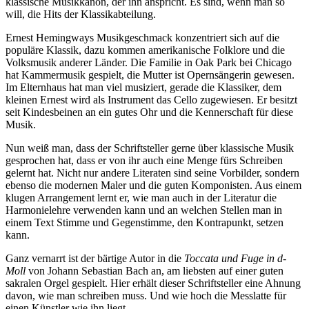
klassische Musikkanon, der ihn anspricht. Es sind, wenn man so
will, die Hits der Klassikabteilung.
Ernest Hemingways Musikgeschmack konzentriert sich auf die
populäre Klassik, dazu kommen amerikanische Folklore und die
Volksmusik anderer Länder. Die Familie in Oak Park bei Chicago
hat Kammermusik gespielt, die Mutter ist Opernsängerin gewesen.
Im Elternhaus hat man viel musiziert, gerade die Klassiker, dem
kleinen Ernest wird als Instrument das Cello zugewiesen. Er besitzt
seit Kindesbeinen an ein gutes Ohr und die Kennerschaft für diese
Musik.
Nun weiß man, dass der Schriftsteller gerne über klassische Musik
gesprochen hat, dass er von ihr auch eine Menge fürs Schreiben
gelernt hat. Nicht nur andere Literaten sind seine Vorbilder, sondern
ebenso die modernen Maler und die guten Komponisten. Aus einem
klugen Arrangement lernt er, wie man auch in der Literatur die
Harmonielehre verwenden kann und an welchen Stellen man in
einem Text Stimme und Gegenstimme, den Kontrapunkt, setzen
kann.
Ganz vernarrt ist der bärtige Autor in die
Toccata und Fuge in d-
Moll
von Johann Sebastian Bach an, am liebsten auf einer guten
sakralen Orgel gespielt. Hier erhält dieser Schriftsteller eine Ahnung
davon, wie man schreiben muss. Und wie hoch die Messlatte für
einen Künstler wie ihn liegt.