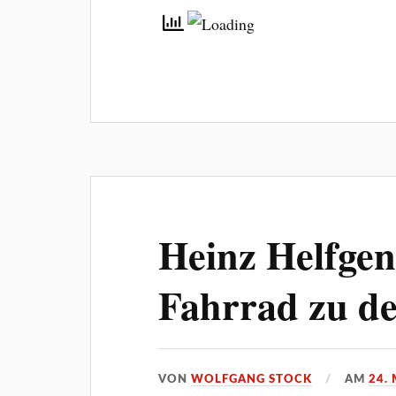
Heinz Helfge
Fahrrad zu d
VON
WOLFGANG STOCK
AM
24.