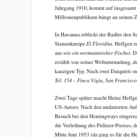
Jahrgang 1910, kommt auf insgesamt 1
Millionenpublikum hängt an seinen Z
In Havanna erblickt der Radler den S
Stammkneipe
El Floridita.
Helfgen is
aus
wie ein normannischer Fischer.
De
erzählt von seiner Weltumrundung, de
kauzigen Typ. Nach zwei Daiquirís s
Tel. 154 – Finca Vigía, San Francisco
Zwei Tage später macht Heinz Helfge
US-Autors. Nach den undatierten Auf
Besuch bei den Hemingways eingren
die Verleihung des Pulitzer-Preises,
Mitte Juni 1953 (da ging es für die