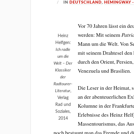
IN
DEUTSCHLAND
,
HEMINGWAY -
Vor 70 Jahren lässt ein de
werden: Mit seinem
Patri
Heinz
Mann um die Welt. Von Se
Helfgen:
Ich radle
mit seinem Drahtesel den 
um die
durch den Orient, Persien
Welt – Der
Venezuela und Brasilien.
Klassiker
der
Radtourer-
Die Leser in der Heimat, 
Literatur
,
an der abenteuerlichen Ex
Verlag
Kolumne in der Frankfurt
Rad und
Soziales,
Erlebnisse des Heinz Helfg
2014
Massentourismus, das Ausl
noch bestaunt man das Fremde und di