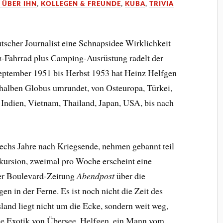
 ÜBER IHN
,
KOLLEGEN & FREUNDE
,
KUBA
,
TRIVIA
utscher Journalist eine Schnapsidee Wirklichkeit
a
-Fahrrad plus Camping-Ausrüstung radelt der
ptember 1951 bis Herbst 1953 hat Heinz Helfgen
halben Globus umrundet, von Osteuropa, Türkei,
, Indien, Vietnam, Thailand, Japan, USA, bis nach
sechs Jahre nach Kriegsende, nehmen gebannt teil
kursion, zweimal pro Woche erscheint eine
er Boulevard-Zeitung
Abendpost
über die
en in der Ferne. Es ist noch nicht die Zeit des
and liegt nicht um die Ecke, sondern weit weg,
e Exotik von Übersee. Helfgen, ein Mann vom