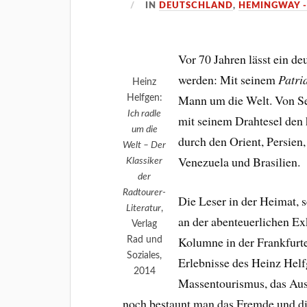
IN
DEUTSCHLAND
,
HEMINGWAY -
Vor 70 Jahren lässt ein de
werden: Mit seinem
Patri
Heinz
Mann um die Welt. Von Se
Helfgen:
Ich radle
mit seinem Drahtesel den 
um die
durch den Orient, Persien
Welt – Der
Venezuela und Brasilien.
Klassiker
der
Radtourer-
Die Leser in der Heimat, 
Literatur
,
an der abenteuerlichen Ex
Verlag
Kolumne in der Frankfurt
Rad und
Soziales,
Erlebnisse des Heinz Helfg
2014
Massentourismus, das Ausl
noch bestaunt man das Fremde und di