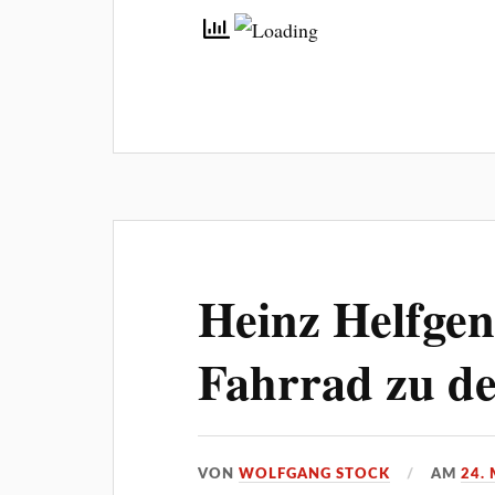
Heinz Helfge
Fahrrad zu d
VON
WOLFGANG STOCK
AM
24.