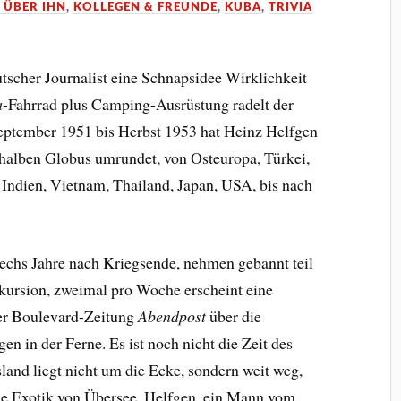
 ÜBER IHN
,
KOLLEGEN & FREUNDE
,
KUBA
,
TRIVIA
utscher Journalist eine Schnapsidee Wirklichkeit
a
-Fahrrad plus Camping-Ausrüstung radelt der
ptember 1951 bis Herbst 1953 hat Heinz Helfgen
halben Globus umrundet, von Osteuropa, Türkei,
, Indien, Vietnam, Thailand, Japan, USA, bis nach
sechs Jahre nach Kriegsende, nehmen gebannt teil
kursion, zweimal pro Woche erscheint eine
er Boulevard-Zeitung
Abendpost
über die
en in der Ferne. Es ist noch nicht die Zeit des
and liegt nicht um die Ecke, sondern weit weg,
e Exotik von Übersee. Helfgen, ein Mann vom