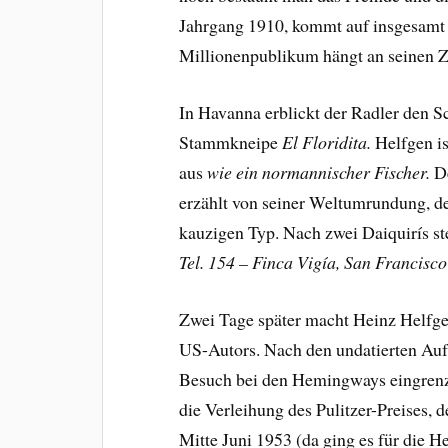
Jahrgang 1910, kommt auf insgesamt 1
Millionenpublikum hängt an seinen Z
In Havanna erblickt der Radler den S
Stammkneipe
El Floridita.
Helfgen is
aus
wie ein normannischer Fischer.
De
erzählt von seiner Weltumrundung, de
kauzigen Typ. Nach zwei Daiquirís s
Tel. 154 – Finca Vigía, San Francisco
Zwei Tage später macht Heinz Helfge
US-Autors. Nach den undatierten Auf
Besuch bei den Hemingways eingren
die Verleihung des Pulitzer-Preises,
Mitte Juni 1953 (da ging es für die