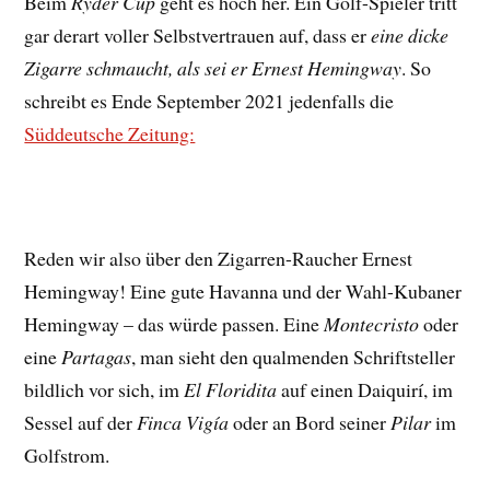
Beim
Ryder Cup
geht es hoch her. Ein Golf-Spieler tritt
gar derart voller Selbstvertrauen auf, dass er
eine dicke
Zigarre schmaucht, als sei er Ernest Hemingway
. So
schreibt es Ende September 2021 jedenfalls die
Süddeutsche Zeitung:
Reden wir also über den Zigarren-Raucher Ernest
Hemingway! Eine gute Havanna und der Wahl-Kubaner
Hemingway – das würde passen. Eine
Montecristo
oder
eine
Partagas
, man sieht den qualmenden Schriftsteller
bildlich vor sich, im
El Floridita
auf einen Daiquirí, im
Sessel auf der
Finca Vigía
oder an Bord seiner
Pilar
im
Golfstrom.