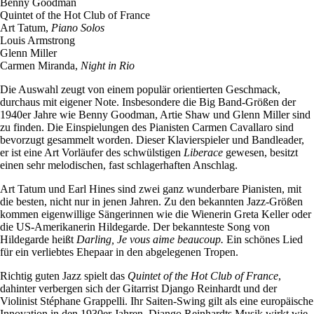
Benny Goodman
Quintet of the Hot Club of France
Art Tatum,
Piano Solos
Louis Armstrong
Glenn Miller
Carmen Miranda,
Night in Rio
Die Auswahl zeugt von einem populär orientierten Geschmack,
durchaus mit eigener Note. Insbesondere die Big Band-Größen der
1940er Jahre wie Benny Goodman, Artie Shaw und Glenn Miller sind
zu finden. Die Einspielungen des Pianisten Carmen Cavallaro sind
bevorzugt gesammelt worden. Dieser Klavierspieler und Bandleader,
er ist eine Art Vorläufer des schwülstigen
Liberace
gewesen, besitzt
einen sehr melodischen, fast schlagerhaften Anschlag.
Art Tatum und Earl Hines sind zwei ganz wunderbare Pianisten, mit
die besten, nicht nur in jenen Jahren. Zu den bekannten Jazz-Größen
kommen eigenwillige Sängerinnen wie die Wienerin Greta Keller oder
die US-Amerikanerin Hildegarde. Der bekannteste Song von
Hildegarde heißt
Darling, Je vous aime beaucoup.
Ein schönes Lied
für ein verliebtes Ehepaar in den abgelegenen Tropen.
Richtig guten Jazz spielt das
Quintet of the Hot Club of France
,
dahinter verbergen sich der Gitarrist Django Reinhardt und der
Violinist Stéphane Grappelli. Ihr Saiten-Swing gilt als eine europäische
Innovation in den 1930er Jahren. Django Reinhardts Musik wirkt wie