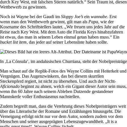
durch Key West, mit falschen Stieren natürlich.“ Sein Traum ist, diesen
Wettbewerb zu gewinnen.
Noch ist Wayne bei der Gaudi im
Sloppy Joe’s
ein
wannabe
. Erst
wenn man den Wettbewerb gewinnt, gilt man als
Papa
, wie der
Kosename des Schriftstellers lautet. „Wir freuen uns jedes Jahr auf die
Reise nach Key West. Mit dem Auto die Florida Keys hinabzufahren
ist etwas, das man in seinem Leben einmal getan haben muss.“ Ein
bucket list item
, das jeder auf seiner Lebensliste haben sollte.
In ‚La Cónsula‘, im andalusischen Churriana, steht der Nobelpreisträg
Man schaut auf die Replik-Fotos des Wayne Collins mit Heiterkeit und
Vergnügen. Das Augenzwinkern, das bei diesem skurrilen
Steckenpferd regiert, ist nicht zu übersehen. Und auch der Nicht-
Aficionado
beginnt zu ahnen, welch ein Gigant dieser Autor sein muss,
wenn ihn 60 Jahre nach seinem Ableben Dutzende gestandener
Mannskerle voller Enthusiasmus nachstellen.
Zudem begreift man, dass die Verehrung dieses Nobelpreisträgers weit
über das Literarische der Romane und Erzählungen hinausgeht. Die
Verneigung erfolgt nicht nur vor dem Autor, sondern zudem vor dem
Menschen und seiner ausgeprägten Lebenszugewandtheit. „It is a
really great time!“, Wayne Collins lächelt.