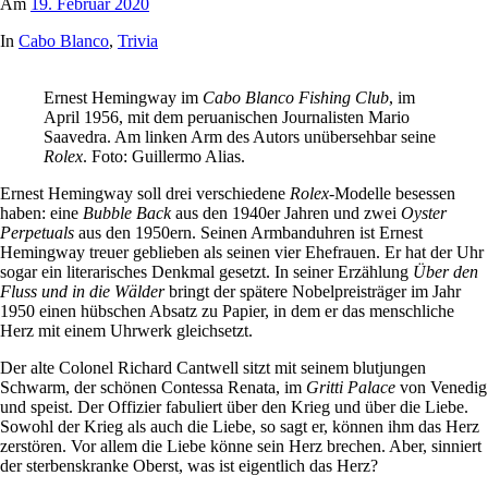
Am
19. Februar 2020
In
Cabo Blanco
,
Trivia
Ernest Hemingway im
Cabo Blanco Fishing Club
, im
April 1956, mit dem peruanischen Journalisten Mario
Saavedra. Am linken Arm des Autors unübersehbar seine
Rolex
. Foto: Guillermo Alias.
Ernest Hemingway soll drei verschiedene
Rolex
-Modelle besessen
haben: eine
Bubble Back
aus den 1940er Jahren und zwei
Oyster
Perpetuals
aus den 1950ern. Seinen Armbanduhren ist Ernest
Hemingway treuer geblieben als seinen vier Ehefrauen. Er hat der Uhr
sogar ein literarisches Denkmal gesetzt. In seiner Erzählung
Über den
Fluss und in die Wälder
bringt der spätere Nobelpreisträger im Jahr
1950 einen hübschen Absatz zu Papier, in dem er das menschliche
Herz mit einem Uhrwerk gleichsetzt.
Der alte Colonel Richard Cantwell sitzt mit seinem blutjungen
Schwarm, der schönen Contessa Renata, im
Gritti Palace
von Venedig
und speist. Der Offizier fabuliert über den Krieg und über die Liebe.
Sowohl der Krieg als auch die Liebe, so sagt er, können ihm das Herz
zerstören. Vor allem die Liebe könne sein Herz brechen. Aber, sinniert
der sterbenskranke Oberst, was ist eigentlich das Herz?