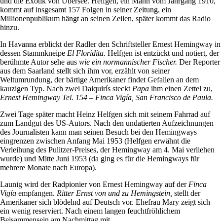
und die Exotik von Übersee. Helfgen, ein Mann vom Jahrgang 1910,
kommt auf insgesamt 157 Folgen in seiner Zeitung, ein
Millionenpublikum hängt an seinen Zeilen, später kommt das Radio
hinzu.
In Havanna erblickt der Radler den Schriftsteller Ernest Hemingway in
dessen Stammkneipe
El Floridita.
Helfgen ist entzückt und notiert, der
berühmte Autor sehe aus
wie ein normannischer Fischer.
Der Reporter
aus dem Saarland stellt sich ihm vor, erzählt von seiner
Weltumrundung, der bärtige Amerikaner findet Gefallen an dem
kauzigen Typ. Nach zwei Daiquirís steckt
Papa
ihm einen Zettel zu,
Ernest Hemingway Tel. 154 – Finca Vigía, San Francisco de Paula.
Zwei Tage später macht Heinz Helfgen sich mit seinem Fahrrad auf
zum Landgut des US-Autors. Nach den undatierten Aufzeichnungen
des Journalisten kann man seinen Besuch bei den Hemingways
eingrenzen zwischen Anfang Mai 1953 (Helfgen erwähnt die
Verleihung des Pulitzer-Preises, der Hemingway am 4. Mai verliehen
wurde) und Mitte Juni 1953 (da ging es für die Hemingways für
mehrere Monate nach Europa).
Launig wird der Radpionier von Ernest Hemingway auf der
Finca
Vigía
empfangen.
Ritter Ernst von und zu Hemingstein,
stellt der
Amerikaner sich blödelnd auf Deutsch vor. Ehefrau Mary zeigt sich
ein wenig reserviert. Nach einem langen feuchtfröhlichem
Beisammensein am Nachmittag mit