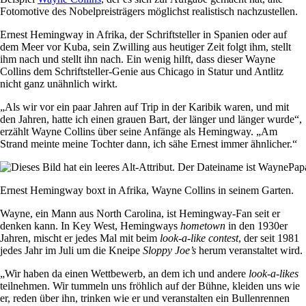
Fotomotive des Nobelpreisträgers möglichst realistisch nachzustellen.
Ernest Hemingway in Afrika, der Schriftsteller in Spanien oder auf
dem Meer vor Kuba, sein Zwilling aus heutiger Zeit folgt ihm, stellt
ihm nach und stellt ihn nach. Ein wenig hilft, dass dieser Wayne
Collins dem Schriftsteller-Genie aus Chicago in Statur und Antlitz
nicht ganz unähnlich wirkt.
„Als wir vor ein paar Jahren auf Trip in der Karibik waren, und mit
den Jahren, hatte ich einen grauen Bart, der länger und länger wurde“,
erzählt Wayne Collins über seine Anfänge als Hemingway. „Am
Strand meinte meine Tochter dann, ich sähe Ernest immer ähnlicher.“
Ernest Hemingway boxt in Afrika, Wayne Collins in seinem Garten.
Wayne, ein Mann aus North Carolina, ist Hemingway-Fan seit er
denken kann. In Key West, Hemingways
hometown
in den 1930er
Jahren, mischt er jedes Mal mit beim
look-a-like contest
, der seit 1981
jedes Jahr im Juli um die Kneipe
Sloppy Joe’s
herum veranstaltet wird.
„Wir haben da einen Wettbewerb, an dem ich und andere
look-a-likes
teilnehmen. Wir tummeln uns fröhlich auf der Bühne, kleiden uns wie
er, reden über ihn, trinken wie er und veranstalten ein Bullenrennen