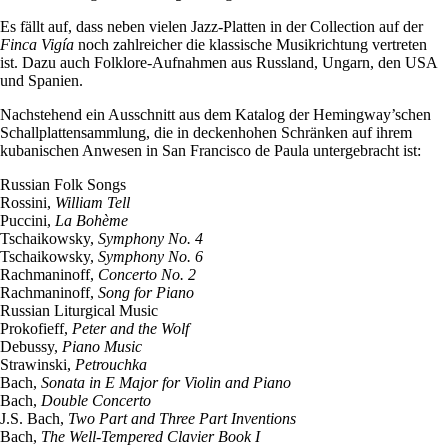
Es fällt auf, dass neben vielen Jazz-Platten in der Collection auf der
Finca Vigía
noch zahlreicher die klassische Musikrichtung vertreten
ist. Dazu auch Folklore-Aufnahmen aus Russland, Ungarn, den USA
und Spanien.
Nachstehend ein Ausschnitt aus dem Katalog der Hemingway’schen
Schallplattensammlung, die in deckenhohen Schränken auf ihrem
kubanischen Anwesen in San Francisco de Paula untergebracht ist:
Russian Folk Songs
Rossini,
William Tell
Puccini,
La Bohème
Tschaikowsky,
Symphony No. 4
Tschaikowsky,
Symphony No. 6
Rachmaninoff,
Concerto No. 2
Rachmaninoff,
Song for Piano
Russian Liturgical Music
Prokofieff,
Peter and the Wolf
Debussy,
Piano Music
Strawinski,
Petrouchka
Bach,
Sonata in E Major for Violin and Piano
Bach,
Double Concerto
J.S. Bach,
Two Part and Three Part Inventions
Bach,
The Well-Tempered Clavier Book I