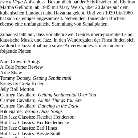
Finca Vigía
Aufschluss. Bekanntlich hat der Schriftsteller mit Ehefrau
Martha Gellhorn, ab 1945 mit Mary Welsh, über 20 Jahre auf dem
kubanischen Landgut nahe Havanna gelebt. Und von 1939 bis 1960
hat sich da einiges angesammelt. Neben den Tausenden Büchern
ebenso eine umfangreiche Sammlung von Schallplatten.
Zunächst fällt auf, dass vor allem zwei Genres überrepräsentiert sind:
klassische Musik und Jazz. In den Wandregalen der Finca finden sich
zahlreiche Jazzaufnahmen sowie Anverwandtes. Unter anderen
folgende Platten:
Noel Coward Songs
A Cole Porter Review
Artie Shaw
Tommy Dorsey,
Getting Sentimental
Songs by Greta Keller
Jelly Roll Morton
Carmen Cavallaro,
Getting Sentimental Over You
Carmen Cavallaro,
All the Things You Are
Carmen Cavallaro,
Dancing in the Dark
Hildegarde,
Vernon Duke Songs
Hot Jazz Classics: Fletcher Henderson
Hot Jazz Classics: Bix Beiderbecke
Hot Jazz Classics: Earl Hines
Hot Jazz Classics: Bessie Smith