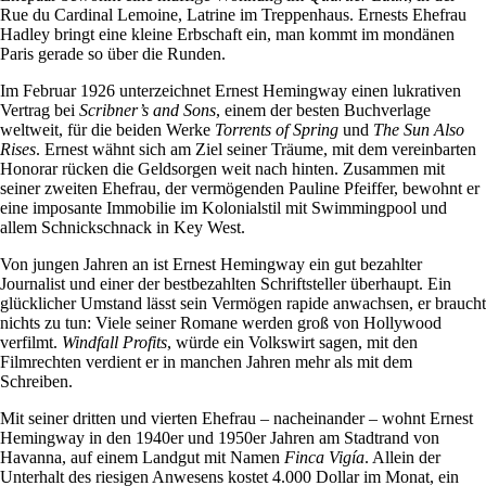
Rue du Cardinal Lemoine, Latrine im Treppenhaus. Ernests Ehefrau
Hadley bringt eine kleine Erbschaft ein, man kommt im mondänen
Paris gerade so über die Runden.
Im Februar 1926 unterzeichnet Ernest Hemingway einen lukrativen
Vertrag bei
Scribner’s and Sons
, einem der besten Buchverlage
weltweit, für die beiden Werke
Torrents of Spring
und
The Sun Also
Rises
. Ernest wähnt sich am Ziel seiner Träume, mit dem vereinbarten
Honorar rücken die Geldsorgen weit nach hinten. Zusammen mit
seiner zweiten Ehefrau, der vermögenden Pauline Pfeiffer, bewohnt er
eine imposante Immobilie im Kolonialstil mit Swimmingpool und
allem Schnickschnack in Key West.
Von jungen Jahren an ist Ernest Hemingway ein gut bezahlter
Journalist und einer der bestbezahlten Schriftsteller überhaupt. Ein
glücklicher Umstand lässt sein Vermögen rapide anwachsen, er braucht
nichts zu tun: Viele seiner Romane werden groß von Hollywood
verfilmt.
Windfall Profits
, würde ein Volkswirt sagen, mit den
Filmrechten verdient er in manchen Jahren mehr als mit dem
Schreiben.
Mit seiner dritten und vierten Ehefrau – nacheinander – wohnt Ernest
Hemingway in den 1940er und 1950er Jahren am Stadtrand von
Havanna, auf einem Landgut mit Namen
Finca Vigía
. Allein der
Unterhalt des riesigen Anwesens kostet 4.000 Dollar im Monat, ein