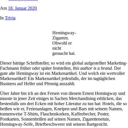
Am
18. Januar 2020
In
Trivia
Hemingway-
Zigarren.
Obwohl er
nicht
geraucht hat.
Dieser bärtige Schriftsteller, so wird ein global aufgestellter Marketing-
Fachmann früher oder später feststellen,
this author is a brand.
Der
gute alte Hemingway ist ein Markenartikel. Und welch ein wertvoller
Markenartikel! Ein Markenartikel jedenfalls, der im tagtäglichen
Business auf Heller und Pfennig auszahlt.
Über Jahre bin ich an den Fersen von diesem Ernest Hemingway und
musste in jener Zeit einiges in Sachen Merchandising erblicken, das
bestenfalls um drei Ecken mit hoher Literatur zu tun hat: Hotels, die so
heißen wie er, Ferienanlagen, Kneipen und Bars mit seinem Namen,
tonnenweise T-Shirts, Flaschenkorken, Kaffeebecher, Poster,
Postkarten, Sonnenbrillen auf seinen Namen, Zigarettenetuis,
Hemingway-Seife, Briefbeschwerer mit seinem Bartgesicht.