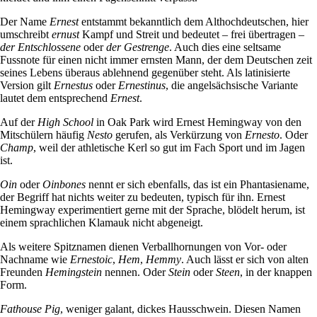
Der Name
Ernest
entstammt bekanntlich dem Althochdeutschen, hier
umschreibt
ernust
Kampf und Streit und bedeutet – frei übertragen –
der Entschlossene
oder
der
Gestrenge
. Auch dies eine seltsame
Fussnote für einen nicht immer ernsten Mann, der dem Deutschen zeit
seines Lebens überaus ablehnend gegenüber steht. Als latinisierte
Version gilt
Ernestus
oder
Ernestinus
, die angelsächsische Variante
lautet dem entsprechend
Ernest
.
Auf der
High School
in Oak Park wird Ernest Hemingway von den
Mitschülern häufig
Nesto
gerufen, als Verkürzung von
Ernesto
. Oder
Champ
, weil der athletische Kerl so gut im Fach Sport und im Jagen
ist.
Oin
oder
Oinbones
nennt er sich ebenfalls, das ist ein Phantasiename,
der Begriff hat nichts weiter zu bedeuten, typisch für ihn. Ernest
Hemingway experimentiert gerne mit der Sprache, blödelt herum, ist
einem sprachlichen Klamauk nicht abgeneigt.
Als weitere Spitznamen dienen Verballhornungen von Vor- oder
Nachname wie
Ernestoic
,
Hem
,
Hemmy
. Auch lässt er sich von alten
Freunden
Hemingstein
nennen. Oder
Stein
oder
Steen
, in der knappen
Form.
Fathouse Pig
, weniger galant, dickes Hausschwein. Diesen Namen