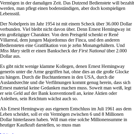
Vermögen in der damaligen Zeit. Das Dutzend Bedienstete will bezahlt
werden, man pflegt einen bodenständigen, aber doch kostspieligen
Lebensstil.
Der Nobelpreis im Jahr 1954 ist mit einem Scheck über 36.000 Dollar
verbunden. Viel bleibt nicht davon über. Denn Ernest Hemingway ist
ein großzügiger Charakter. Von dem Preisgeld schenkt er René
Villarreal, dem jungen Majordomus der Finca, und den anderen
Bediensteten eine Gratifikation von je zehn Monatsgehältern. Und
Miss Mary
stellt er einen Bankscheck der
First National
über 2.000
Dollar aus.
Es gibt nicht wenige klamme Kollegen, denen Ernest Hemingway
generös unter die Arme gegriffen hat, ohne dies an die große Glocke
zu hängen. Durch die Buchtantiemen in den USA, durch die
Auslandsrechte und die Verfilmungen kommt genug herein, dass sich
Ernest material keine Gedanken machen muss. Soweit man weiß, legt
er sein Geld auf der Bank konventionell an, keine Aktien oder
Anleihen, sein Reichtum wächst auch so.
Als Ernest Hemingway aus eigenem Entschluss im Juli 1961 aus dem
Leben scheidet, soll er ein Vermögen zwischen 6 und 8 Millionen
Dollar hinterlassen haben. Will man eine solche Millionensumme in
heutiger Kaufkraft darstellen, so muss man