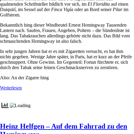
qualmenden Schriftsteller bildlich vor sich, im
El Floridita
auf einen
Daiquirí, im Sessel auf der
Finca Vigía
oder an Bord seiner
Pilar
im
Golfstrom.
Bekanntlich hing dieser Windbeutel Ernest Hemingway Tausenden
Lastern nach. Saufen, Frauen, Angeben, Poltern – die Sündenliste ist
lang. Das Tabakrauchen allerdings gehörte nicht dazu. Das Bild vom
schmauchenden Hemingway ist also falsch.
In sehr jungen Jahren hat er es mit Zigaretten versucht, es hat ihm
nichts gegeben. Wenige Jahre später, in Paris, hat er kurz an der Pfeife
geschnuppert. Ohne Gewinn. Im Gegenteil: Fortan fürchtete er, sich
durch den Tabak seine feinen Geschmacksnerven zu zerstören.
Also: An der Zigarre hing
Weiterlesen
Heinz Helfgen – Auf dem Fahrrad zu den