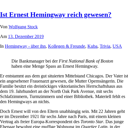
Ist Ernest Hemingway reich gewesen?
Von
Wolfgang Stock
Am
13. Dezember 2019
In
Hemingway - über ihn
,
Kollegen & Freunde
,
Kuba
,
Trivia
,
USA
Die Bankmanager bei der
First National Bank of Boston
haben eine Menge Spass an Ernest Hemingway.
Er entstammt aus dem gut situierten Mittelstand Chicagos. Der Vater ist
ein angesehener Frauenarzt gewesen, die Mutter Opernsängerin. Die
Familie besitzt ein dreistöckiges viktorianisches Herrschaftshaus aus
dem 19. Jahrhundert an der North Oak Park Avenue, mit sechs
Schlafzimmern, Turmzimmern und einer Bibliothek. Materiell fehlt es
den Hemingways an nichts.
Doch Ernest will von den Eltern unabhängig sein. Mit 22 Jahren geht
er im Dezember 1921 für sechs Jahre nach Paris, mit einem kleinen
Vertrag als freier Europa-Korrespondent des
Toronto Star
. Das junge
Ehepaar bewohnt eine muffige Wohnung im
Quartier Latin
, in der