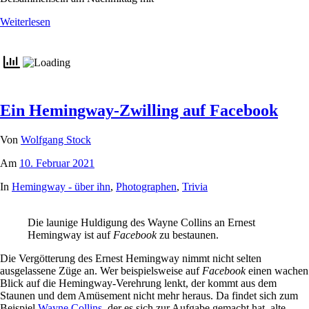
Weiterlesen
Ein Hemingway-Zwilling auf Facebook
Von
Wolfgang Stock
Am
10. Februar 2021
In
Hemingway - über ihn
,
Photographen
,
Trivia
Die launige Huldigung des Wayne Collins an Ernest
Hemingway ist auf
Facebook
zu bestaunen.
Die Vergötterung des Ernest Hemingway nimmt nicht selten
ausgelassene Züge an. Wer beispielsweise auf
Facebook
einen wachen
Blick auf die Hemingway-Verehrung lenkt, der kommt aus dem
Staunen und dem Amüsement nicht mehr heraus. Da findet sich zum
Beispiel
Wayne Collins
, der es sich zur Aufgabe gemacht hat, alte