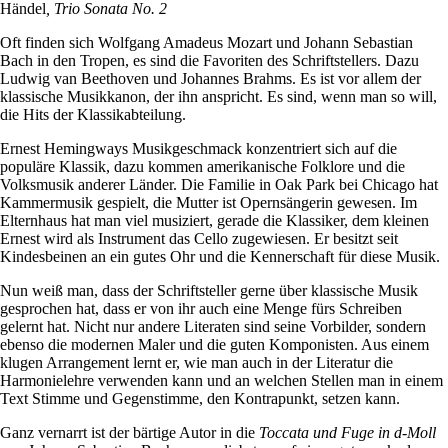
Händel
, Trio Sonata No. 2
Oft finden sich Wolfgang Amadeus Mozart und Johann Sebastian
Bach in den Tropen, es sind die Favoriten des Schriftstellers. Dazu
Ludwig van Beethoven und Johannes Brahms. Es ist vor allem der
klassische Musikkanon, der ihn anspricht. Es sind, wenn man so will,
die Hits der Klassikabteilung.
Ernest Hemingways Musikgeschmack konzentriert sich auf die
populäre Klassik, dazu kommen amerikanische Folklore und die
Volksmusik anderer Länder. Die Familie in Oak Park bei Chicago hat
Kammermusik gespielt, die Mutter ist Opernsängerin gewesen. Im
Elternhaus hat man viel musiziert, gerade die Klassiker, dem kleinen
Ernest wird als Instrument das Cello zugewiesen. Er besitzt seit
Kindesbeinen an ein gutes Ohr und die Kennerschaft für diese Musik.
Nun weiß man, dass der Schriftsteller gerne über klassische Musik
gesprochen hat, dass er von ihr auch eine Menge fürs Schreiben
gelernt hat. Nicht nur andere Literaten sind seine Vorbilder, sondern
ebenso die modernen Maler und die guten Komponisten. Aus einem
klugen Arrangement lernt er, wie man auch in der Literatur die
Harmonielehre verwenden kann und an welchen Stellen man in einem
Text Stimme und Gegenstimme, den Kontrapunkt, setzen kann.
Ganz vernarrt ist der bärtige Autor in die
Toccata und Fuge in d-Moll