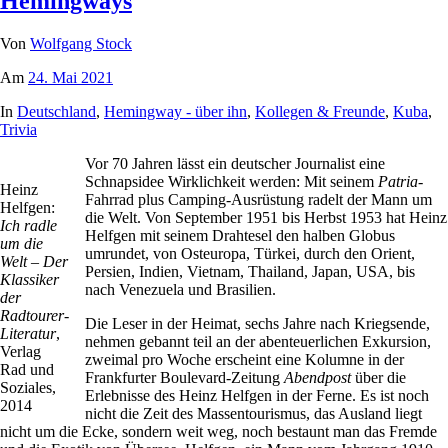
Hemingways
Von
Wolfgang Stock
Am
24. Mai 2021
In
Deutschland
,
Hemingway - über ihn
,
Kollegen & Freunde
,
Kuba
,
Trivia
Vor 70 Jahren lässt ein deutscher Journalist eine
Schnapsidee Wirklichkeit werden: Mit seinem
Patria
-
Heinz
Fahrrad plus Camping-Ausrüstung radelt der Mann um
Helfgen:
die Welt. Von September 1951 bis Herbst 1953 hat Heinz
Ich radle
Helfgen mit seinem Drahtesel den halben Globus
um die
umrundet, von Osteuropa, Türkei, durch den Orient,
Welt – Der
Persien, Indien, Vietnam, Thailand, Japan, USA, bis
Klassiker
nach Venezuela und Brasilien.
der
Radtourer-
Die Leser in der Heimat, sechs Jahre nach Kriegsende,
Literatur
,
nehmen gebannt teil an der abenteuerlichen Exkursion,
Verlag
zweimal pro Woche erscheint eine Kolumne in der
Rad und
Frankfurter Boulevard-Zeitung
Abendpost
über die
Soziales,
Erlebnisse des Heinz Helfgen in der Ferne. Es ist noch
2014
nicht die Zeit des Massentourismus, das Ausland liegt
nicht um die Ecke, sondern weit weg, noch bestaunt man das Fremde