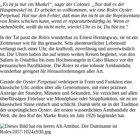
„Es ist ja nur ein Muskel“, sagte der Colonel. „Nur daß es der
Hauptmuskel ist. Er arbeitet so vollkommen, wie eine Rolex Oyster
Perpetual. Hat nur den Fehler, daß man ihn nicht an die Repräsentanz
von Rolex schicken kann, wenn er reparaturbedürftig ist. Wenn er
stehenbleibt, weißt du nicht mehr, wieviel Uhr es ist. Du bist tot.“
In der Tat passt die
Rolex
wunderbar zu Ernest Hemingway, sie ist ein
Zeitmesser wie für ihn gemacht. Sein abenteuerlicher Lebensstil
verlangt nach einer Uhr, die kraftvoll, zuverlässig und unverwüstlich
ist. Die Uhren haben ihn auf seinen weiten Reisen begleitet, von den
Safaris in Ostafrika bis zum Hochseeangeln in Cabo Blanco vor der
peruanischen Pazifikküste. Die
Rolex
ist eine robuste Armbanduhr,
wunderbar geeignet für Herausforderungen aller Art.
Gerade die
Oyster Perpetual
verkörpert in Form und Funktion eine
klassische Uhr, zeitlos über alle Generationen, mit einer präzisen
Anzeige der Stunden, Minuten und Sekunden. Sie verzichtet auf allen
überflüssigen Firlefanz wie Mondphase oder Stoppfunktion, sie ist im
klassischen Sinne einfach und schlicht. Damit steht sie in der Tradition
der ursprünglichen
Oyster
, der ersten wasserdichten Armbanduhr der
Welt, die den Ruf der Marke
Rolex
im Jahr 1926 begründet hat.